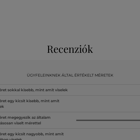
Recenziók
ÜGYFELEINKNEK ÁLTAL ÉRTÉKELT MÉRETEK
ret sokkal kisebb, mint amit viselek
ret egy kicsit kisebb, mint amit
lek
ret megegyezik az általam
ásosan viselt mérettel
ret egy kicsit nagyobb, mint amit
lában viselek