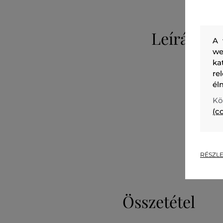
Leírás
A 
we
ka
re
él
Kö
(c
RÉSZLE
Összetétel