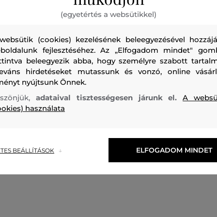
(egyetértés a websütikkel)
websütik (cookies) kezelésének beleegyezésével hozzájá
boldalunk fejlesztéséhez. Az „Elfogadom mindet" gom
ttintva beleegyezik abba, hogy személyre szabott tartalm
Férfi 3/4 Cargo nadrág. Regular Fit szabású, alacsonyabb
leváns hirdetéseket mutassunk és vonzó, online vásárl
ményt nyújtsunk Önnek.
térd alatti szár hosszal. Övhurkokkal, combzsebekkel, vala
zsebekkel ellátott. A 100%-ban pamutból készült anyag ma
szönjük,
adataival tisztességesen járunk el.
A websü
ookies) használata
légáteresztő képességet és alacsony karbantartási igényt bi
szabadidős tevékenységek népszerű darabja, amely egyszín
tornacipővel kombinálva remekül mutat majd.
ELFOGADOM MINDET
TES BEÁLLÍTÁSOK
Szezon: SS24
Termék kódja
496265_3F50-324-CA-91