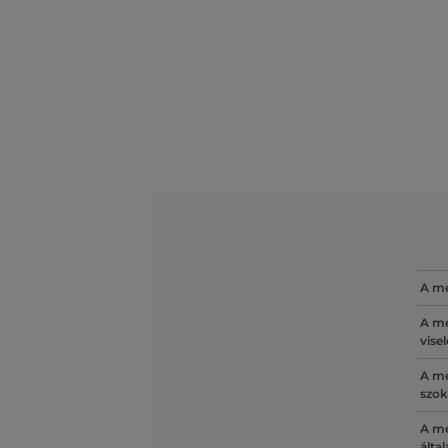
A mé
A mé
vise
A mé
szok
A mé
álta