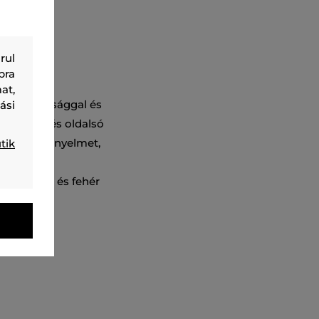
rul
bra
at,
 ülepmagassággal és
ási
mit hátsó és oldalsó
ximális kényelmet,
tik
ztosít. A
ű pólóval és fehér