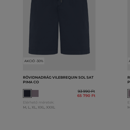
AKCIÓ -30%
RÖVIDNADRÁG VILEBREQUIN SOL SAT
R
PIMA CO
P
93 990 Ft
65 790 Ft
Elérhető méretek:
E
M
,
L
,
XL
,
XXL
,
XXXL