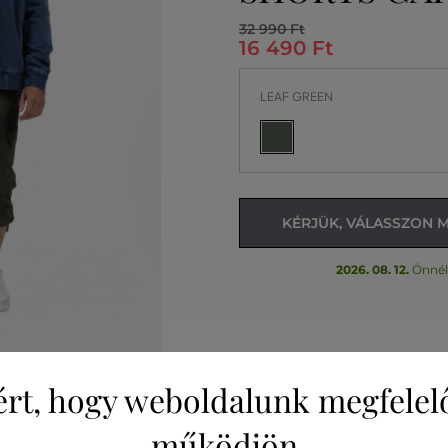
32 990 Ft
16 490 Ft
LEAF GREEN
KÉRJÜK, VÁLASSZON 
2026. 08. 12.
Önnél
ért, hogy weboldalunk megfelel
működjön