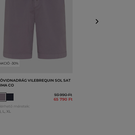
AKCIÓ -30%
ÖVIDNADRÁG VILEBREQUIN SOL SAT
IMA CO
93 990 Ft
65 790 Ft
lérhető méretek:
M
,
L
,
XL