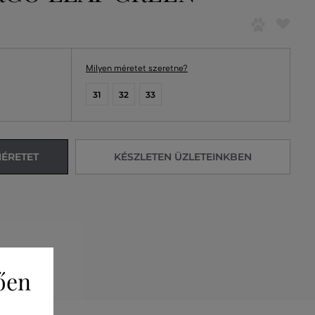
Milyen méretet szeretne?
31
32
33
MÉRETET
KÉSZLETEN ÜZLETEINKBEN
ően