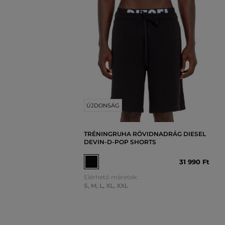
ÚJDONSÁG
TRÉNINGRUHA RÖVIDNADRÁG DIESEL
DEVIN-D-POP SHORTS
31 990 Ft
Elérhető méretek:
S
,
M
,
L
,
XL
,
XXL