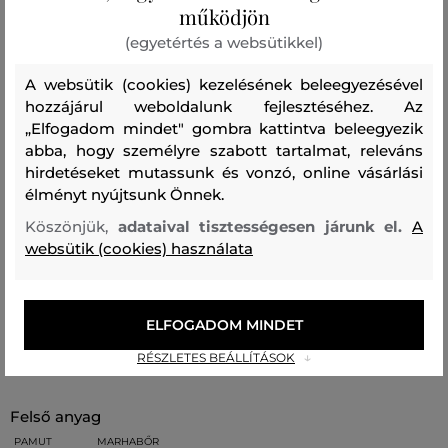
ugyanakkor elegáns kialakítású darab dombornyomott
működjön
logóval van ellátva és ezüst színű, fémből készült
(egyetértés a websütikkel)
részletek egészítik ki. Rendkívül praktikus és ötletes
A websütik (cookies) kezelésének beleegyezésével
kiegészítőjévé válik kedvenc kézitáskájának, amely
hozzájárul weboldalunk fejlesztéséhez. Az
egyediséget és stílust kölcsönöz majd lezser
„Elfogadom mindet" gombra kattintva beleegyezik
öltözékének.
abba, hogy személyre szabott tartalmat, releváns
hirdetéseket mutassunk és vonzó, online vásárlási
Minimális pánthossz: 90 cm
élményt nyújtsunk Önnek.
Maximális pánthossz: 140 cm
Köszönjük,
adataival tisztességesen járunk el.
A
Pánt szélessége: 4 cm
websütik (cookies) használata
Szezon: FW24
Termék kódja
245W3810-624-KC-165-0
ELFOGADOM MINDET
Összetétel
RÉSZLETES BEÁLLÍTÁSOK
felső anyag
PAMUT
MARHABŐR