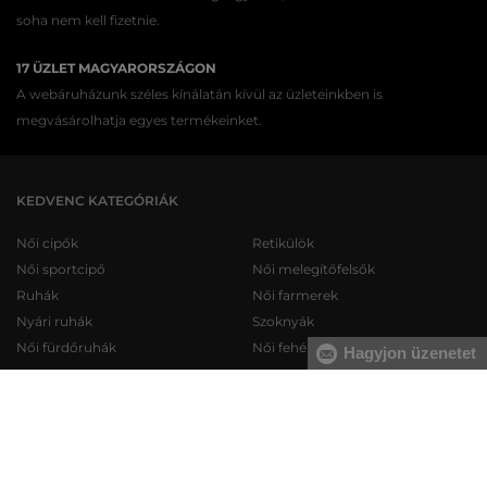
soha nem kell fizetnie.
17 ÜZLET MAGYARORSZÁGON
A webáruházunk széles kínálatán kívül az üzleteinkben is
megvásárolhatja egyes termékeinket.
KEDVENC KATEGÓRIÁK
Női cipők
Retikülök
Női sportcipő
Női melegítőfelsők
Ruhák
Női farmerek
Nyári ruhák
Szoknyák
Női fürdőruhák
Női fehérneműk
Hagyjon üzenetet
Férfi cipők
Férfi melegítőfelsők
Férfi sportcipő
Férfi melegítőnadrágok
Férfi farmerek
Férfi pulóverek
Férfi rövidnadrágok
Férfi ingek