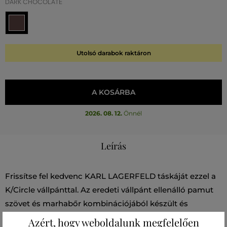
DARK CHOCOLATE
Utolsó darabok raktáron
A KOSÁRBA
2026. 08. 12.
Önnél
Leírás
Frissítse fel kedvenc KARL LAGERFELD táskáját ezzel a
K/Circle vállpánttal. Az eredeti vállpánt ellenálló pamut
szövet és marhabőr kombinációjából készült és
jellegzetes KARL LAGERFELD logó díszíti. A sportos,
Azért, hogy weboldalunk megfelelően