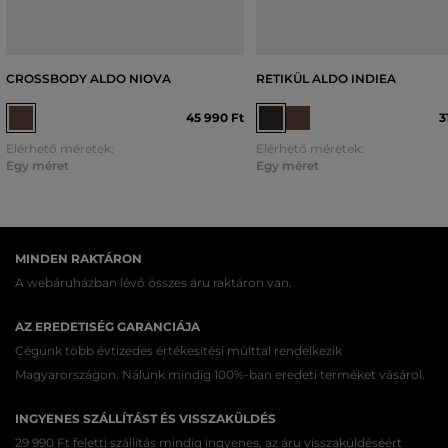
CROSSBODY ALDO NIOVA
RETIKÜL ALDO INDIEA
45 990 Ft
3
Elérhető méretek:
Elérhető méretek:
Egy méret
Egy méret
MINDEN RAKTÁRON
A webáruházban lévő összes áru raktáron van.
AZ EREDETISÉG GARANCIÁJA
Cégünk több évtizedes értékesítési múlttal rendelkezik
Magyarországon. Nálunk mindig 100%-ban eredeti terméket vásárol.
INGYENES SZÁLLÍTÁST ÉS VISSZAKÜLDÉS
29 990 Ft feletti szállítás mindig ingyenes, az áru visszaküldéséért