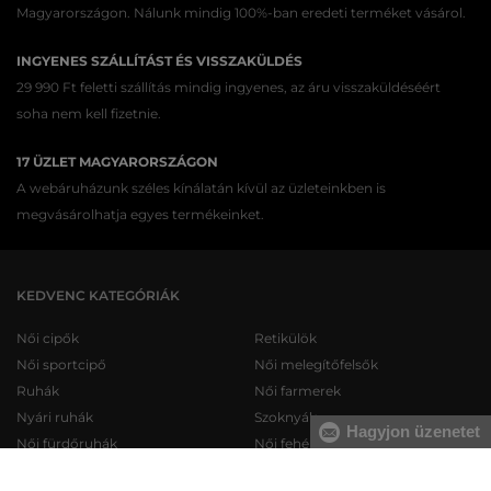
Magyarországon. Nálunk mindig 100%-ban eredeti terméket vásárol.
INGYENES SZÁLLÍTÁST ÉS VISSZAKÜLDÉS
29 990 Ft feletti szállítás mindig ingyenes, az áru visszaküldéséért
soha nem kell fizetnie.
17 ÜZLET MAGYARORSZÁGON
A webáruházunk széles kínálatán kívül az üzleteinkben is
megvásárolhatja egyes termékeinket.
KEDVENC KATEGÓRIÁK
Női cipők
Retikülök
Női sportcipő
Női melegítőfelsők
Ruhák
Női farmerek
Nyári ruhák
Szoknyák
Hagyjon üzenetet
Női fürdőruhák
Női fehérneműk
Férfi cipők
Férfi melegítőfelsők