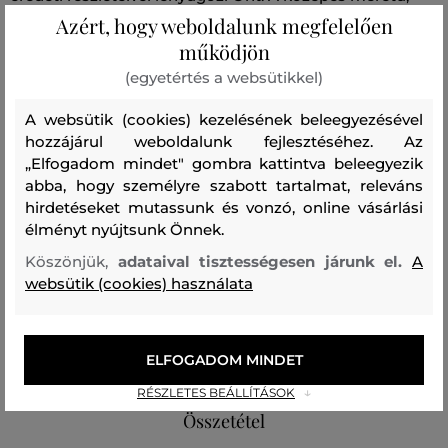
Azért, hogy weboldalunk megfelelően
zipzáras, Karl Signature logóval díszített elejével ellátott
működjön
kötött dizájn két erős fogantyúval egészül ki, így
kényelmesen viselhető a vállon. Béléses belső része
(egyetértés a websütikkel)
lapos zsebbel van felszerelve. A prémium minőségű
A websütik (cookies) kezelésének beleegyezésével
marhabőr nagyon erős és tartós, miközben luxus
hozzájárul weboldalunk fejlesztéséhez. Az
megjelenését megőrzi. Egy összetéveszthetetlenül
„Elfogadom mindet" gombra kattintva beleegyezik
stílusos kiegészítő, amely tökéletesen kiegészíti az Ön
abba, hogy személyre szabott tartalmat, releváns
hirdetéseket mutassunk és vonzó, online vásárlási
öltözékét.
élményt nyújtsunk Önnek.
Méretek: 30 x 25 x 14 cm
Köszönjük,
adataival tisztességesen járunk el.
A
websütik (cookies) használata
Szabás/Típus
SHOPPER & TOTE BAG
Szezon: SS26
ELFOGADOM MINDET
Termék kódja
B2W30206-326-KC-1av-0
RÉSZLETES BEÁLLÍTÁSOK
Összetétel