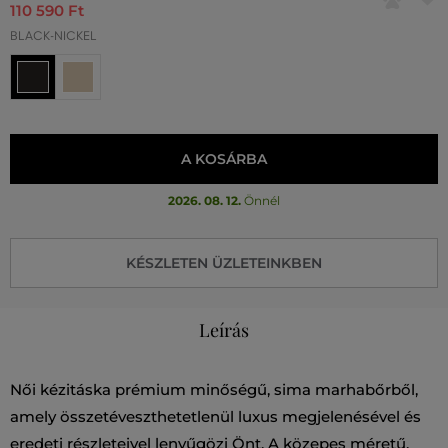
110 590 Ft
BLACK-NICKEL
A KOSÁRBA
2026. 08. 12.
Önnél
KÉSZLETEN ÜZLETEINKBEN
Leírás
Női kézitáska prémium minőségű, sima marhabőrből,
amely összetéveszthetetlenül luxus megjelenésével és
eredeti részleteivel lenyűgözi Önt. A közepes méretű,