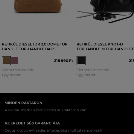
RETIKÜL DIESEL 1DR 2.0 DOME TOP
RETIKÜL DIESEL KNOT-D
HANDLE TOP-HANDLE BAGS
TOPHANDLE M TOP-HANDLE 
218 990 Ft
21
Elérhető méretek:
Elérhető méretek:
Egy méret
Egy méret
MINDEN RAKTÁRON
A webáruházban lévő összes áru raktáron van.
AZ EREDETISÉG GARANCIÁJA
Cégünk több évtizedes értékesítési múlttal rendelkezik