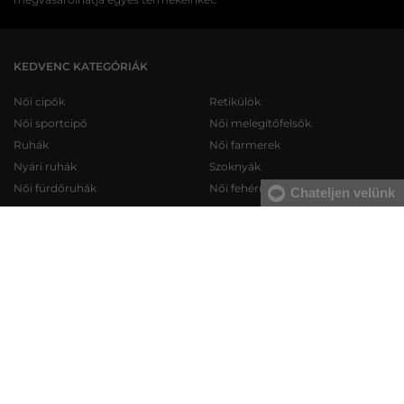
KEDVENC KATEGÓRIÁK
Női cipők
Retikülök
Női sportcipő
Női melegítőfelsők
Ruhák
Női farmerek
Nyári ruhák
Szoknyák
Női fürdőruhák
Női fehérneműk
Chateljen velünk
Férfi cipők
Férfi melegítőfelsők
Férfi sportcipő
Férfi melegítőnadrágok
Férfi farmerek
Férfi pulóverek
Férfi rövidnadrágok
Férfi ingek
Férfi fehérneműk
Férfi trikók
KAPCSOLAT