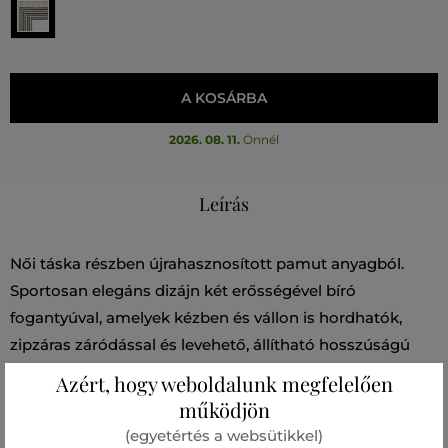
A KOSÁRBA
2026. 08. 11.
Önnél
Leírás
Női táska részben újrahasznosított pamut anyagból.
Sportosan elegáns dizájn két erősségével bíró
fogantyúval, amelyek kézben és vállon is hordhatók,
zipzáras záródással és levehető, állítható hosszúságú
crossbody pánttal egészül ki. A táskát a KARL Rue St-
Azért, hogy weboldalunk megfelelően
Guillaume kontrasztos logója díszíti az elején. A tágas
működjön
belső tér lapos zsebbel és logóval ellátott felvarróval
(egyetértés a websütikkel)