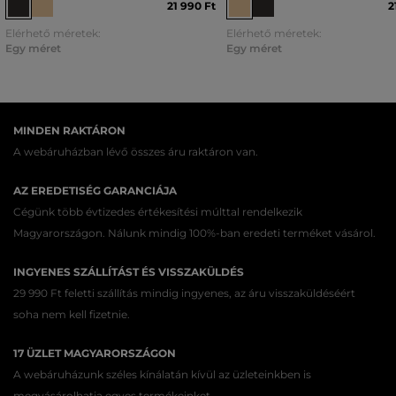
21 990 Ft
2
Elérhető méretek:
Elérhető méretek:
Egy méret
Egy méret
MINDEN RAKTÁRON
A webáruházban lévő összes áru raktáron van.
AZ EREDETISÉG GARANCIÁJA
Cégünk több évtizedes értékesítési múlttal rendelkezik
Magyarországon. Nálunk mindig 100%-ban eredeti terméket vásárol.
INGYENES SZÁLLÍTÁST ÉS VISSZAKÜLDÉS
29 990 Ft feletti szállítás mindig ingyenes, az áru visszaküldéséért
soha nem kell fizetnie.
17 ÜZLET MAGYARORSZÁGON
A webáruházunk széles kínálatán kívül az üzleteinkben is
megvásárolhatja egyes termékeinket.