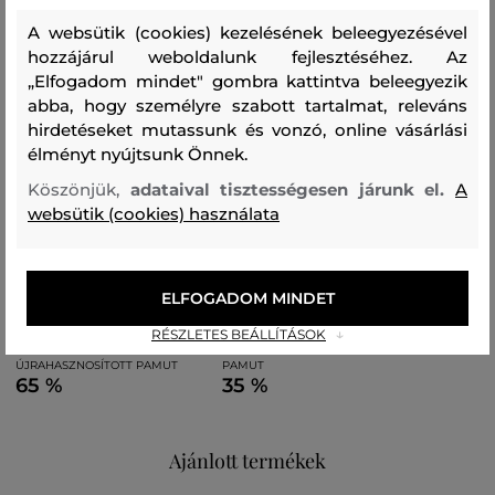
rendelkezik. Tökéletesen stílusos kiegészítője a nyári
A websütik (cookies) kezelésének beleegyezésével
öltözéknek.
hozzájárul weboldalunk fejlesztéséhez. Az
„Elfogadom mindet" gombra kattintva beleegyezik
Méretek: 33 x 25 x 15 cm
abba, hogy személyre szabott tartalmat, releváns
hirdetéseket mutassunk és vonzó, online vásárlási
élményt nyújtsunk Önnek.
Szabás/Típus
SHOPPER & TOTE BAG
Szezon: BAS
Köszönjük,
adataival tisztességesen járunk el.
A
Termék kódja
A3W50025-BAS-KC-1ug-0
websütik (cookies) használata
Összetétel
ELFOGADOM MINDET
RÉSZLETES BEÁLLÍTÁSOK
felső anyag
ÚJRAHASZNOSÍTOTT PAMUT
PAMUT
65 %
35 %
Ajánlott termékek