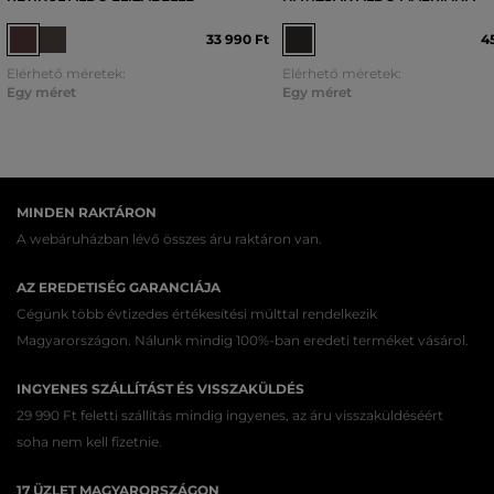
33 990 Ft
4
Elérhető méretek:
Elérhető méretek:
Egy méret
Egy méret
MINDEN RAKTÁRON
A webáruházban lévő összes áru raktáron van.
AZ EREDETISÉG GARANCIÁJA
Cégünk több évtizedes értékesítési múlttal rendelkezik
Magyarországon. Nálunk mindig 100%-ban eredeti terméket vásárol.
INGYENES SZÁLLÍTÁST ÉS VISSZAKÜLDÉS
29 990 Ft feletti szállítás mindig ingyenes, az áru visszaküldéséért
soha nem kell fizetnie.
17 ÜZLET MAGYARORSZÁGON