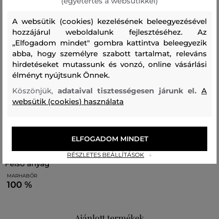
(egyetértés a websütikkel)
Lagerfeld logóval márkáztak. Tökéletesen stílusos darab,
amely eleganciát és finomságot ad a megjelenésedhez.
A websütik (cookies) kezelésének beleegyezésével
hozzájárul weboldalunk fejlesztéséhez. Az
Méretek: 16 x 18 x 7 cm
„Elfogadom mindet" gombra kattintva beleegyezik
Pánt hossza: 85 - 120 cm
abba, hogy személyre szabott tartalmat, releváns
hirdetéseket mutassunk és vonzó, online vásárlási
élményt nyújtsunk Önnek.
Köszönjük,
adataival tisztességesen járunk el.
A
Szabás/Típus
HAND BAG AND SHOULDER BAG
websütik (cookies) használata
Szezon: BAS
Termék kódja
A4W30067-BAS-KC-999-0
Összetétel
ELFOGADOM MINDET
RÉSZLETES BEÁLLÍTÁSOK
felső anyag
MARHABŐR
100 %
Ajánlott termékek