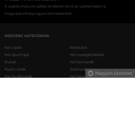
A webáruházunk széles kínálatán kívül az üzleteinkben is
megvásárolhatja egyes termékeinket.
KEDVENC KATEGÓRIÁK
Női cipők
Retikülök
Női sportcipő
Női melegítőfelsők
Ruhák
Női farmerek
Nyári ruhák
Szoknyák
Hagyjon üzenetet
Női fürdőruhák
Női fehérneműk
Férfi cipők
Férfi melegítőfelsők
Férfi sportcipő
Férfi melegítőnadrágok
Férfi farmerek
Férfi pulóverek
Férfi rövidnadrágok
Férfi ingek
Férfi fehérneműk
Férfi trikók