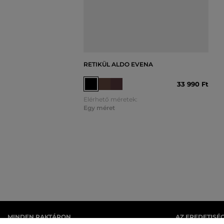
RETIKÜL ALDO EVENA
33 990 Ft
Elérhető méretek:
Egy méret
MINDEN RAKTÁRON
AZ EREDETISÉ