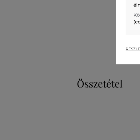
él
Kö
(c
RÉSZLE
Összetétel