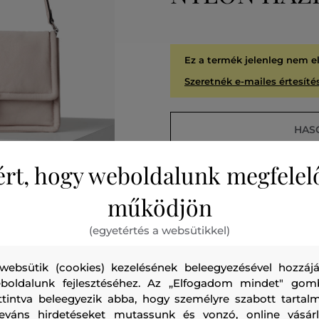
Ez a termék jelenleg nem e
Szeretnék e-mailes értesítés
HAS
ért, hogy weboldalunk megfelel
A
KIÁR
működjön
(egyetértés a websütikkel)
websütik (cookies) kezelésének beleegyezésével hozzájá
boldalunk fejlesztéséhez. Az „Elfogadom mindet" gom
ttintva beleegyezik abba, hogy személyre szabott tartalm
leváns hirdetéseket mutassunk és vonzó, online vásárl