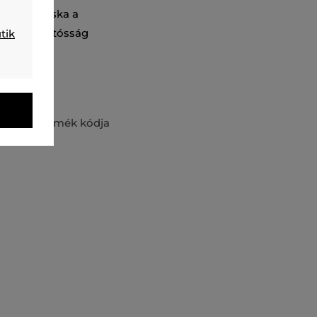
mult válltáska a
szült a tartósság
tik
SS23
Termék kódja