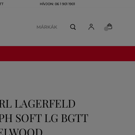
TT
HÍVJON: 06 1 901 1901
MÁRKÁK
ARL LAGERFELD
H SOFT LG BGTT
ZELWOOD