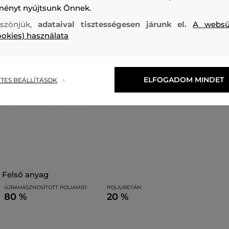
ményt nyújtsunk Önnek.
Tágas válltáska puha kivitelben. Ez a funkcionális és kifino
K/Autograph Soft kollekcióból sima nylon twill anyagból ké
szönjük,
adataival tisztességesen járunk el.
A websü
ookies) használata
érdekében.
Méretek: 33 x 21 x 13 cm
ELFOGADOM MINDET
TES BEÁLLÍTÁSOK
Szabás/Típus
HAND BAG AND SHOULDER BAG
Szezon: 
231W3041-323-KC-191
felső anyag
ÚJRAHASZNOSÍTOTT POLIAMID
POLIURETÁN
80 %
20 %