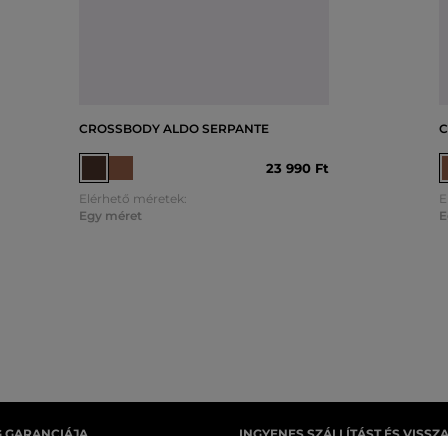
CROSSBODY ALDO SERPANTE
C
23 990 Ft
Elérhető méretek:
E
Egy méret
E
G GARANCIÁJA
INGYENES SZÁLLÍTÁST ÉS VISSZ