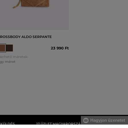
ROSSBODY ALDO SERPANTE
23 990 Ft
lérhető méretek:
gy méret
Hagyjon üzenetet
AKÜLDÉS
17 ÜZLET MAGYARORSZÁGON