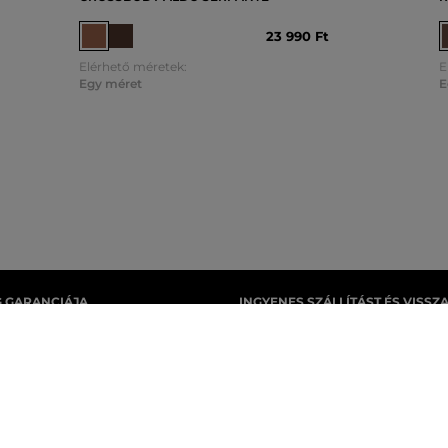
23 990 Ft
Elérhető méretek:
E
Egy méret
E
G GARANCIÁJA
INGYENES SZÁLLÍTÁST ÉS VISSZ
izedes értékesítési múlttal
29 990 Ft feletti szállítás mindig in
gyarországon. Nálunk mindig 100%-
visszaküldéséért soha nem kell fize
méket vásárol.