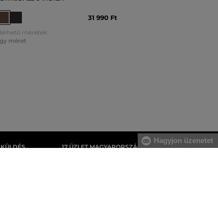
31 990 Ft
lérhető méretek:
gy méret
Hagyjon üzenetet
AKÜLDÉS
17 ÜZLET MAGYARORSZÁGON
gyenes, az áru
A webáruházunk széles kínálatán kívül az
tnie.
üzleteinkben is megvásárolhatja egyes
termékeinket.