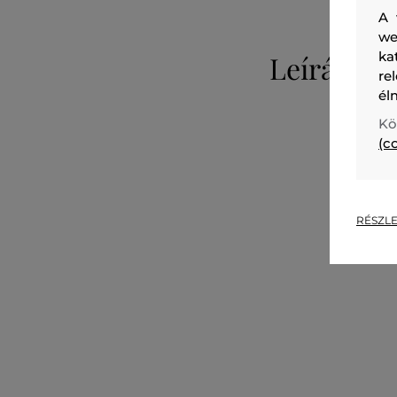
A 
we
ka
Leírás
re
él
Kö
(c
RÉSZLE