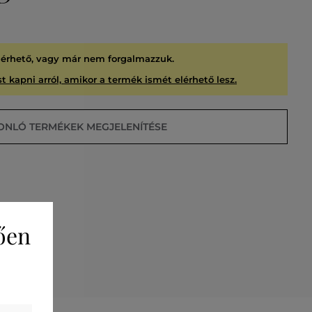
lérhető, vagy már nem forgalmazzuk.
t kapni arról, amikor a termék ismét elérhető lesz.
ONLÓ TERMÉKEK MEGJELENÍTÉSE
ően
USÍTVA