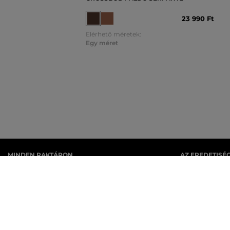
23 990 Ft
Elérhető méretek:
Egy méret
MINDEN RAKTÁRON
AZ EREDETISÉ
A webáruházban lévő összes áru raktáron van.
Cégünk több évt
rendelkezik Ma
ban eredeti ter
KEDVENC KATEGÓRIÁK