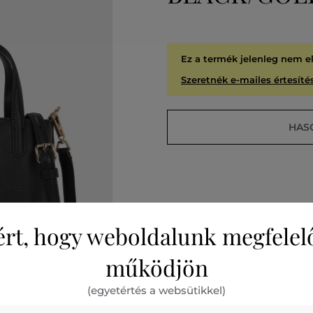
Ez a termék jelenleg nem e
Szeretnék e-mailes értesítés
HAS
ért, hogy weboldalunk megfelel
működjön
A
KIÁR
(egyetértés a websütikkel)