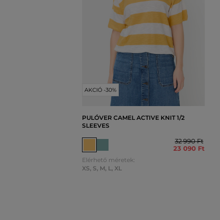
AKCIÓ -30%
PULÓVER CAMEL ACTIVE KNIT 1/2
SLEEVES
32 990 Ft
23 090 Ft
Elérhető méretek:
XS
,
S
,
M
,
L
,
XL