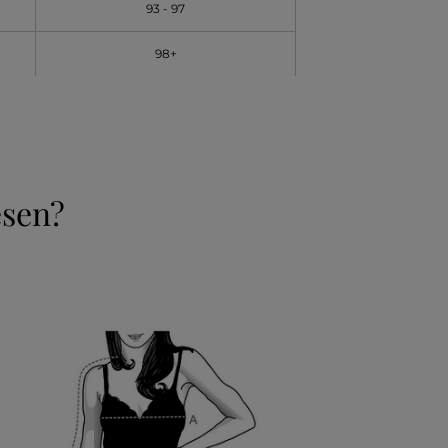
93 - 97
98+
esen?