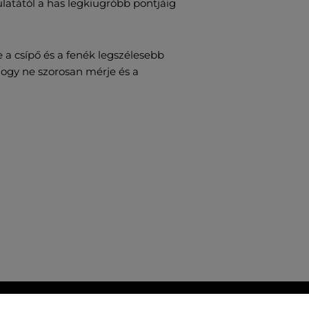
atától a has legkiugróbb pontjáig
 a csípő és a fenék legszélesebb
 hogy ne szorosan mérje és a
G GARANCIÁJA
INGYENES SZÁLLÍTÁST ÉS VISSZ