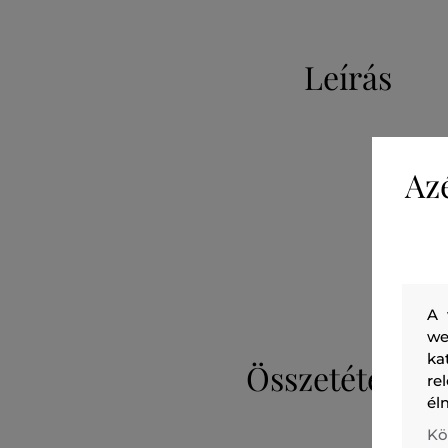
Leírás
Az
A 
we
ka
Összetétel
re
él
Kö