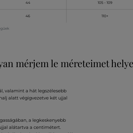
44
105 - 109
46
110+
legűek
an mérjem le méreteimet hely
l, valamint a hát legszélesebb
lj alatt végigvezetve két ujjal
gasságában, a legkeskenyebb
ujjal alátartva a centimétert.