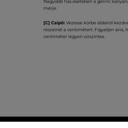
Nagyobb has esetében a gerinc kanyarul
mérje.
[C] Csípő:
Vezesse körbe oldalról kezdve
részeinél a centimétert. Figyeljen arra,
centiméter legyen vízszintes.
MINDEN RAKTÁRON
AZ EREDETISÉ