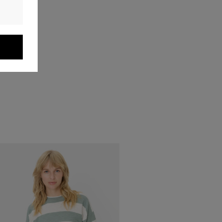
AKCIÓ -50%
PULÓVER ASPE
Elérhető mérete
42