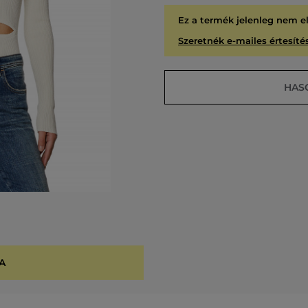
Ez a termék jelenleg nem e
Szeretnék e-mailes értesítés
HAS
A
KIÁR