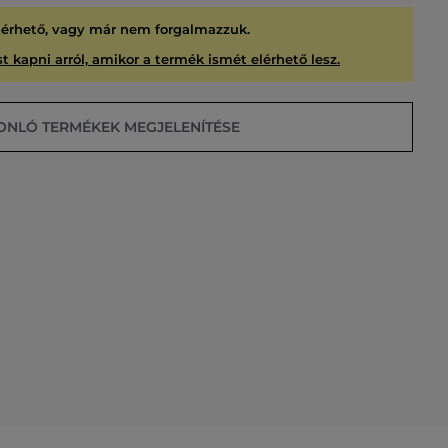
lérhető, vagy már nem forgalmazzuk.
t kapni arról, amikor a termék ismét elérhető lesz.
ONLÓ TERMÉKEK MEGJELENÍTÉSE
USÍTVA