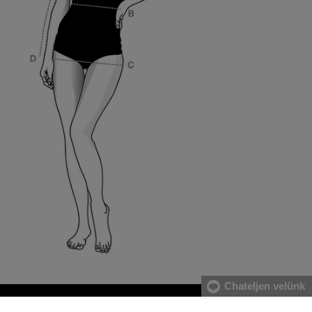
Chateljen velünk
AKÜLDÉS
17 ÜZLET MAGYARORSZÁGON