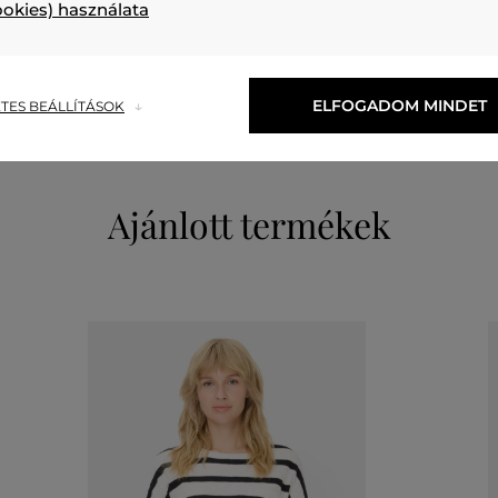
felső anyag
ookies) használata
GYAPJÚ
VISZKÓZ
POLIÉSZTER
51 %
41 %
8 %
ELFOGADOM MINDET
TES BEÁLLÍTÁSOK
Ajánlott termékek