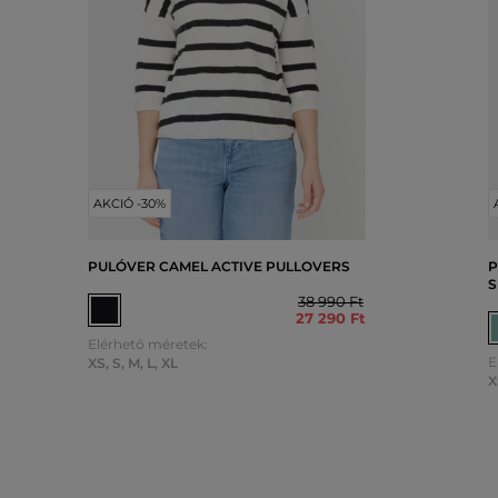
AKCIÓ -30%
PULÓVER CAMEL ACTIVE PULLOVERS
P
S
38 990 Ft
27 290 Ft
Elérhető méretek:
E
XS
,
S
,
M
,
L
,
XL
X