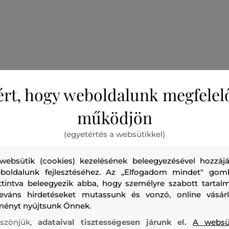
Női hosszú ujjú felső. A viszkózból és gyapjúból készült, k
ért, hogy weboldalunk megfelel
könnyű és sima tapintású, míg a bordázott textúra biztosítj
legyen. A derékrész legszűkebb részén kifinomult kivágással
működjön
mandzsettán egy ovális, "D" logót ábrázoló, kis fémplakett t
dizájnt. A modell S-es méretet visel és 175 cm magas.
(egyetértés a websütikkel)
Szezon: PF23
Termék kódja
A11177_0BMAI-423-DW-195
websütik (cookies) kezelésének beleegyezésével hozzájá
boldalunk fejlesztéséhez. Az „Elfogadom mindet" gom
ttintva beleegyezik abba, hogy személyre szabott tartalm
leváns hirdetéseket mutassunk és vonzó, online vásárl
ményt nyújtsunk Önnek.
szönjük,
adataival tisztességesen járunk el.
A websü