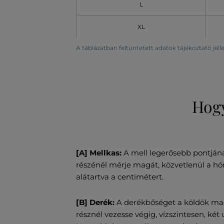
L
XL
A táblázatban feltüntetett adatok tájékoztató jel
Hogy
[A] Mellkas:
A mell legerősebb pontjáná
részénél mérje magát, közvetlenül a hóna
alátartva a centimétert.
[B] Derék:
A derékbőséget a köldök ma
résznél vezesse végig, vízszintesen, két 