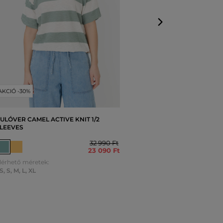
AKCIÓ -30%
ULÓVER CAMEL ACTIVE KNIT 1/2
LEEVES
32 990 Ft
23 090 Ft
lérhető méretek:
S
,
S
,
M
,
L
,
XL