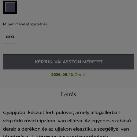
Milyen méretet szeretne?
XXXL
KÉRJÜK, VÁLASSZON MÉRETET
2026. 08. 12.
Önnél
Leírás
Gyapjúból készült férfi pulóver, amely állógallérban
végződő rövid cipzárral van ellátva. Az egyenes szabású
darab a derékon és az ujjakon elasztikus szegéllyel van