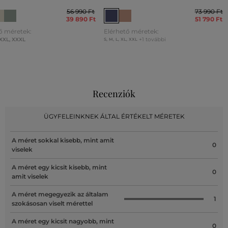
56 990 Ft
73 990 Ft
39 890 Ft
51 790 Ft
ő méretek:
Elérhető méretek:
XXL
,
XXXL
+1 további
S
,
M
,
L
,
XL
,
XXL
Recenziók
ÜGYFELEINKNEK ÁLTAL ÉRTÉKELT MÉRETEK
A méret sokkal kisebb, mint amit
0
viselek
A méret egy kicsit kisebb, mint
0
amit viselek
A méret megegyezik az általam
1
szokásosan viselt mérettel
A méret egy kicsit nagyobb, mint
0