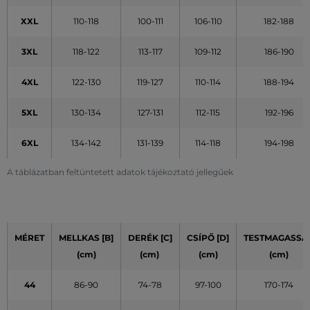
XXL
110-118
100-111
106-110
182-188
3XL
118-122
113-117
109-112
186-190
4XL
122-130
119-127
110-114
188-194
5XL
130-134
127-131
112-115
192-196
6XL
134-142
131-139
114-118
194-198
A táblázatban feltüntetett adatok tájékoztató jellegűek
MÉRET
MELLKAS [B]
DERÉK [C]
CSÍPŐ [D]
TESTMAGASSÁ
(cm)
(cm)
(cm)
(cm)
44
86-90
74-78
97-100
170-174