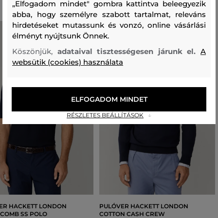
„Elfogadom mindet" gombra kattintva beleegyezik
abba, hogy személyre szabott tartalmat, releváns
hirdetéseket mutassunk és vonzó, online vásárlási
élményt nyújtsunk Önnek.
Köszönjük,
adataival tisztességesen járunk el.
A
websütik (cookies) használata
ELFOGADOM MINDET
RÉSZLETES BEÁLLÍTÁSOK
ER HACKETT LONDON
PULÓVER HACKETT LONDON
COMB SS POLO
COTTON CASH CREW