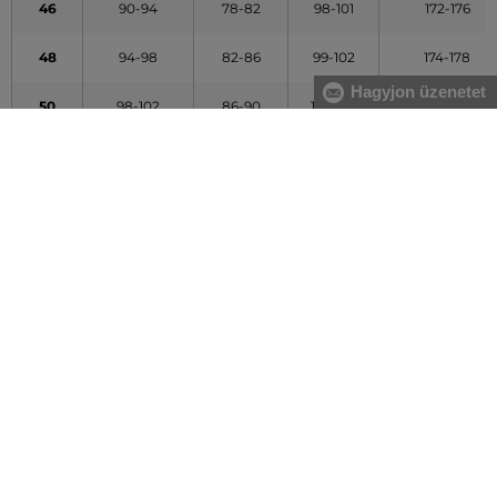
46
90-94
78-82
98-101
172-176
48
94-98
82-86
99-102
174-178
Hagyjon üzenetet
50
98-102
86-90
101-104
176-180
52
102-106
90-94
103-106
178-182
54
106-110
94-98
104-107
180-184
56
110-114
100-104
106-109
182-186
58
114-118
107-111
107-110
184-188
60
118-122
113-117
109-112
186-190
62
122-126
119-123
110-113
188-192
64
126-130
123-127
111-114
190-194
66
130-134
127-131
112-115
192-196