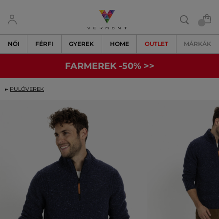
NŐI
FÉRFI
GYEREK
HOME
OUTLET
MÁRKÁK
FARMEREK -50% >>
PULÓVEREK