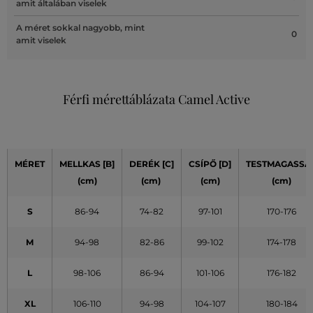
amit általában viselek
A méret sokkal nagyobb, mint
0
amit viselek
Férfi mérettáblázata Camel Active
MÉRET
MELLKAS [B]
DERÉK [C]
CSÍPŐ [D]
TESTMAGASSÁ
(cm)
(cm)
(cm)
(cm)
S
86-94
74-82
97-101
170-176
M
94-98
82-86
99-102
174-178
L
98-106
86-94
101-106
176-182
XL
106-110
94-98
104-107
180-184