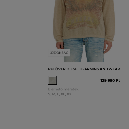
ÚJDONSÁG
PULÓVER DIESEL K-ARMINS KNITWEAR
129 990 Ft
Elérhető méretek:
S
,
M
,
L
,
XL
,
XXL