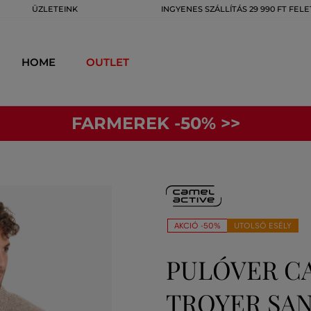
ÜZLETEINK
INGYENES SZÁLLÍTÁS 29 990 FT FELE
HOME
OUTLET
FARMEREK -50% >>
AKCIÓ -50%
UTOLSÓ ESÉLY
PULÓVER C
TROYER SA