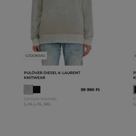
ÚJDONSÁG
PULÓVER DIESEL K-LAURENT
P
KNITWEAR
K
99 990 Ft
Elérhető méretek:
E
S
,
M
,
L
,
XL
,
XXL
S