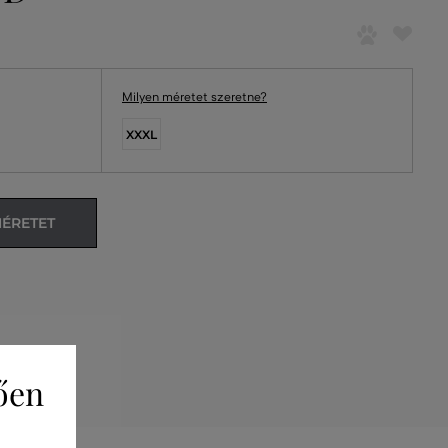
Milyen méretet szeretne?
XXXL
MÉRETET
ően