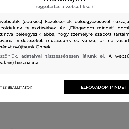
(egyetértés a websütikkel)
websütik (cookies) kezelésének beleegyezésével hozzájá
boldalunk fejlesztéséhez. Az „Elfogadom mindet" gom
ttintva beleegyezik abba, hogy személyre szabott tartalm
leváns hirdetéseket mutassunk és vonzó, online vásárl
Állógallérban végződő rövid cipzárral ellátott pulóver. Az
ményt nyújtsunk Önnek.
darabot elasztikus szegélyek zárják a derékon és az ujjako
szönjük,
adataival tisztességesen járunk el.
A websü
rugalmasságának köszönhetően a viselési kényelem magát
ookies) használata
Mellénnyel kombinálva stílusos, sportos és lezser öltözéket
melegen tartja majd a téli hónapok során és remekül muta
ELFOGADOM MINDET
TES BEÁLLÍTÁSOK
Szezon: FW24
Termék kódja
409530_4K06-624-CA-18-X