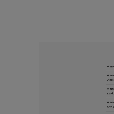
A mé
A mé
vise
A mé
szok
A mé
álta