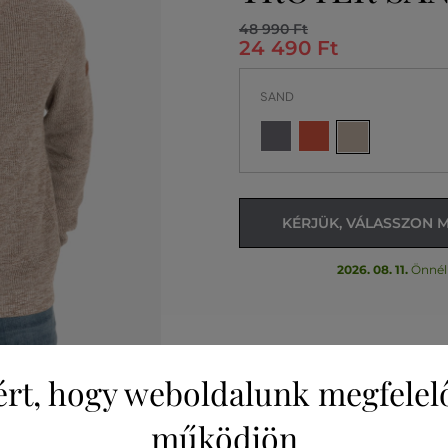
48 990 Ft
24 490 Ft
SAND
KÉRJÜK, VÁLASSZON 
2026. 08. 11.
Önnél
ért, hogy weboldalunk megfelel
működjön