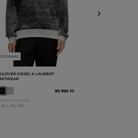
ÚJDONSÁG
ULÓVER DIESEL K-LAURENT
NITWEAR
99 990 Ft
lérhető méretek:
,
M
,
L
,
XL
,
XXL