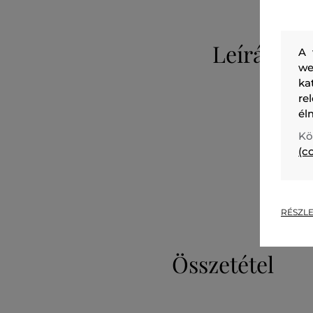
Leírás
A 
we
ka
re
él
Kö
(c
RÉSZLE
Összetétel