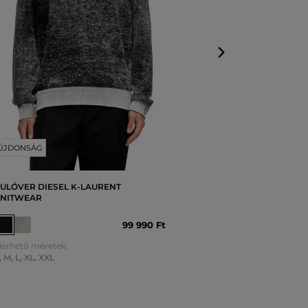
ÚJDONSÁG
ULÓVER DIESEL K-LAURENT
NITWEAR
99 990 Ft
lérhető méretek:
,
M
,
L
,
XL
,
XXL