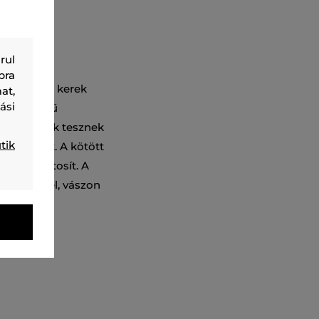
rul
bra
allérral és kerek
at,
ási
. Többszínű
 és ujjvégek tesznek
tik
l készült. A kötött
letet biztosít. A
atja inggel, vászon
.