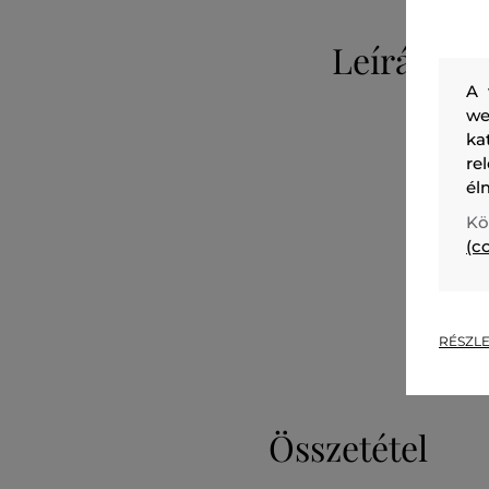
Leírás
A 
we
ka
re
él
Kö
(c
RÉSZLE
Összetétel