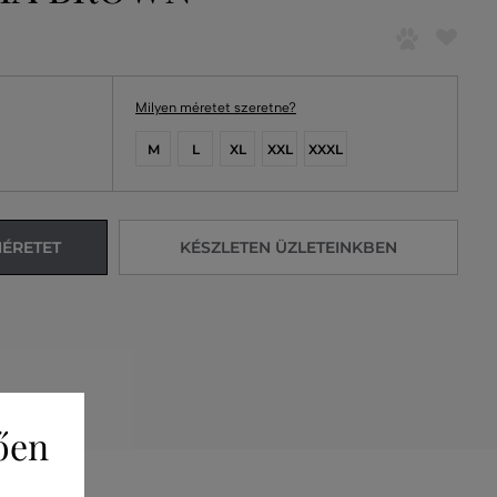
Milyen méretet szeretne?
M
L
XL
XXL
XXXL
MÉRETET
KÉSZLETEN ÜZLETEINKBEN
ően