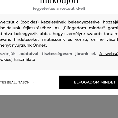
(egyetértés a websütikkel)
websütik (cookies) kezelésének beleegyezésével hozzájá
boldalunk fejlesztéséhez. Az „Elfogadom mindet" gom
Pamutból készült férfi pulóver, amely Henley szabású. Állóg
ttintva beleegyezik abba, hogy személyre szabott tartalm
leváns hirdetéseket mutassunk és vonzó, online vásárl
nyakkivágással, valamint háromgombos elülső záródással
ményt nyújtsunk Önnek.
melírozott mintájú darab, amelyet elasztikus derékszegély
szönjük,
adataival tisztességesen járunk el.
A websü
különlegessé. Anyaga pamut és len exkluzív kombinációjábó
ookies) használata
anyag kellemesen puha tapintású és nagyon kényelmes vise
laza, ugyanakkor elegáns stílusú darabot bátran kombinálh
nadrággal és bőr kiegészítőkkel - öv és csizma formájában
ELFOGADOM MINDET
TES BEÁLLÍTÁSOK
Szezon: FW24
Termék kódja
409530_4K04-624-CA-24