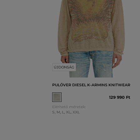
ÚJDONSÁG
PULÓVER DIESEL K-ARMINS KNITWEAR
129 990 Ft
Elérhető méretek:
S
,
M
,
L
,
XL
,
XXL