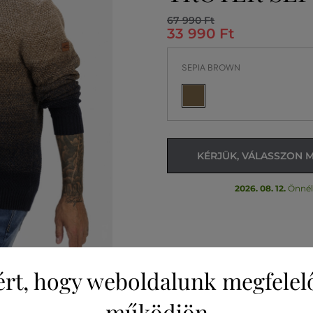
67 990 Ft
33 990 Ft
SEPIA BROWN
KÉRJÜK, VÁLASSZON 
2026. 08. 12.
Önnél
ért, hogy weboldalunk megfelel
működjön