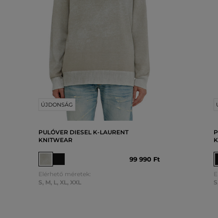
ÚJDONSÁG
PULÓVER DIESEL K-LAURENT
P
KNITWEAR
K
99 990 Ft
Elérhető méretek:
E
S
,
M
,
L
,
XL
,
XXL
S