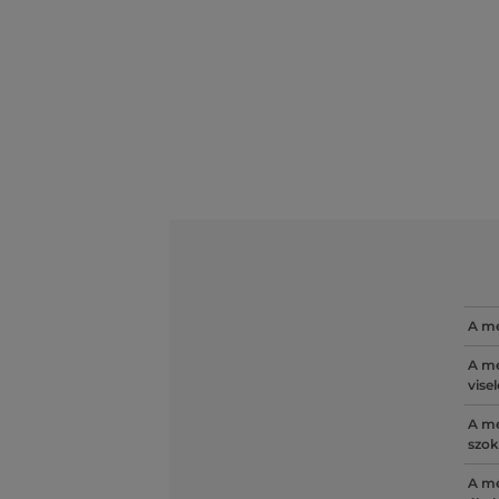
A mé
A mé
vise
A mé
szok
A mé