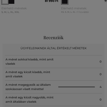
81 990 Ft
7
Elérhető méretek:
Elérhető méretek:
S
,
M
,
L
,
XL
,
XXL
+1 további
XS
,
S
,
M
,
L
,
XL
Recenziók
ÜGYFELEINKNEK ÁLTAL ÉRTÉKELT MÉRETEK
A méret sokkal kisebb, mint amit
0
viselek
A méret egy kicsit kisebb, mint
0
amit viselek
A méret megegyezik az általam
4
szokásosan viselt mérettel
A méret egy kicsit nagyobb, mint
0
amit általában viselek