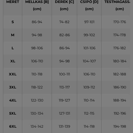
MÉRET
MELLKAS [B]
DERÉK [C]
CSÍPŐ [D]
TESTMAGASSÁ
(cm)
(cm)
(cm)
(cm)
S
86-94
74-82
97-101
170-176
M
94-98
82-86
99-102
174-178
L
98-106
86-94
101-106
176-182
XL
106-110
94-98
104-107
180-184
XXL
110-118
100-111
106-110
182-188
3XL
118-122
113-117
109-112
186-190
4XL
122-130
119-127
110-114
188-194
5XL
130-134
127-131
112-115
192-196
6XL
134-142
131-139
114-118
194-198