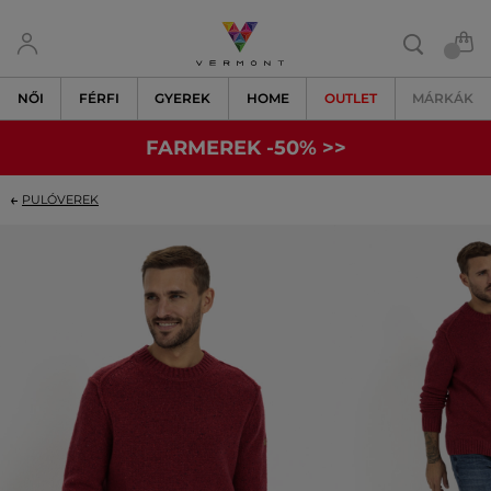
NŐI
FÉRFI
GYEREK
HOME
OUTLET
MÁRKÁK
FARMEREK -50% >>
PULÓVEREK