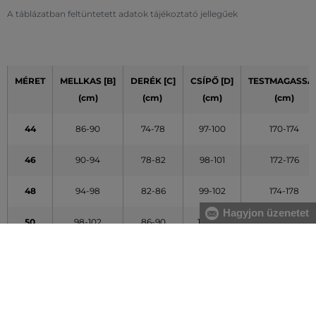
A táblázatban feltüntetett adatok tájékoztató jellegűek
MÉRET
MELLKAS [B]
DERÉK [C]
CSÍPŐ [D]
TESTMAGASSÁ
(cm)
(cm)
(cm)
(cm)
44
86-90
74-78
97-100
170-174
46
90-94
78-82
98-101
172-176
48
94-98
82-86
99-102
174-178
Hagyjon üzenetet
50
98-102
86-90
101-104
176-180
52
102-106
90-94
103-106
178-182
54
106-110
94-98
104-107
180-184
56
110-114
100-104
106-109
182-186