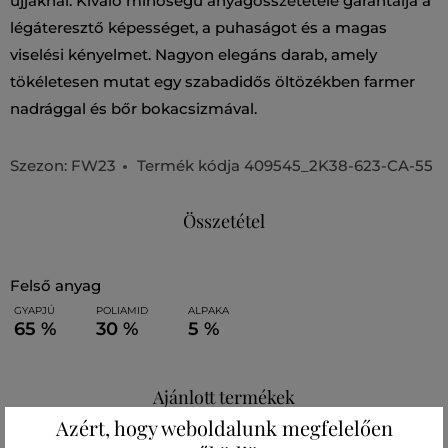
ujjaknál. Kiváló minőségű anyagösszetétele garantálja a
légáteresztő képességet, a puhaságot és a magas
viselési kényelmet. Nagyon elegáns darab, amely
tökéletesen mutat egy szabadidős öltözékben farmer
nadrággal és bőr bokacsizmával.
Szezon: FW23
Termék kódja
409545_2K38-623-CA-55
Összetétel
felső anyag
GYAPJÚ
POLIAMID
ALPAKA
65 %
30 %
5 %
Ajánlott termékek
Azért, hogy weboldalunk megfelelően