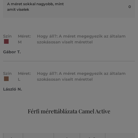
A méret sokkal nagyobb, mint
0
amit viselek
Szín
Méret:
Hogy áll?: A méret megegyezik az általam
M
szokásosan viselt mérettel
Gábor T.
Szín
Méret:
Hogy áll?: A méret megegyezik az általam
L
szokásosan viselt mérettel
László N.
Férfi mérettáblázata Camel Active