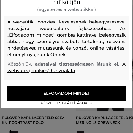
működjön
(egyetértés a websütikkel)
A websütik (cookies) kezelésének beleegyezésével
hozzájárul weboldalunk fejlesztéséhez. Az
„Elfogadom mindet" gombra kattintva beleegyezik
abba, hogy személyre szabott tartalmat, releváns
hirdetéseket mutassunk és vonzó, online vásárlási
élményt nyújtsunk Önnek.
Köszönjük,
adataival tisztességesen járunk el.
A
websütik (cookies) használata
ELFOGADOM MINDET
RÉSZLETES BEÁLLÍTÁSOK
PULÓVER KARL LAGERFELD SSLV
PULÓVER KARL LAGERFELD K
KNIT CONTRAST POLO
MERINO LS CREWNECK