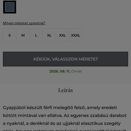
Milyen méretet szeretne?
S
M
L
XL
XXL
XXXL
KÉRJÜK, VÁLASSZON MÉRETET
2026. 08. 11.
Önnél
Leírás
Gyapjúból készült férfi melegítő felső, amely eredeti
kötött mintával van ellátva. Az egyenes szabású darabot
a nyaknál, a deréknál és az ujjaknál elasztikus szegély