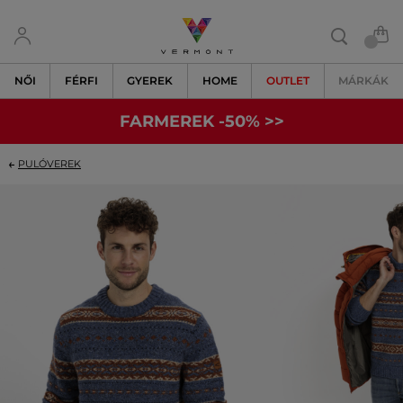
NŐI
FÉRFI
GYEREK
HOME
OUTLET
MÁRKÁK
FARMEREK -50% >>
PULÓVEREK