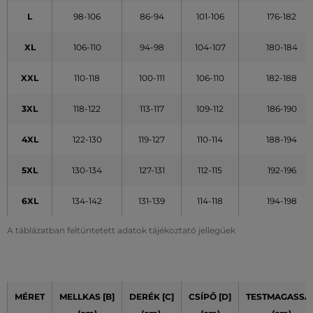
L
98-106
86-94
101-106
176-182
XL
106-110
94-98
104-107
180-184
XXL
110-118
100-111
106-110
182-188
3XL
118-122
113-117
109-112
186-190
4XL
122-130
119-127
110-114
188-194
5XL
130-134
127-131
112-115
192-196
6XL
134-142
131-139
114-118
194-198
A táblázatban feltüntetett adatok tájékoztató jellegűek
MÉRET
MELLKAS [B]
DERÉK [C]
CSÍPŐ [D]
TESTMAGASSÁ