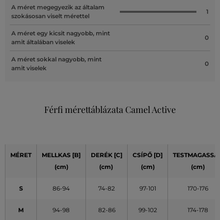
A méret megegyezik az általam
1
szokásosan viselt mérettel
A méret egy kicsit nagyobb, mint
0
amit általában viselek
A méret sokkal nagyobb, mint
0
amit viselek
Férfi mérettáblázata Camel Active
MÉRET
MELLKAS [B]
DERÉK [C]
CSÍPŐ [D]
TESTMAGASSÁ
(cm)
(cm)
(cm)
(cm)
S
86-94
74-82
97-101
170-176
M
94-98
82-86
99-102
174-178