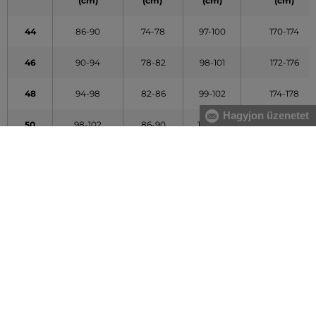
(cm)
(cm)
(cm)
(cm)
44
86-90
74-78
97-100
170-174
46
90-94
78-82
98-101
172-176
48
94-98
82-86
99-102
174-178
Hagyjon üzenetet
50
98-102
86-90
101-104
176-180
52
102-106
90-94
103-106
178-182
54
106-110
94-98
104-107
180-184
56
110-114
100-104
106-109
182-186
58
114-118
107-111
107-110
184-188
60
118-122
113-117
109-112
186-190
62
122-126
119-123
110-113
188-192