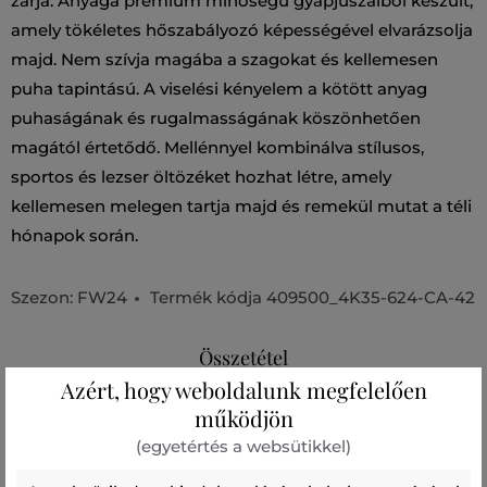
zárja. Anyaga prémium minőségű gyapjúszálból készült,
amely tökéletes hőszabályozó képességével elvarázsolja
majd. Nem szívja magába a szagokat és kellemesen
puha tapintású. A viselési kényelem a kötött anyag
puhaságának és rugalmasságának köszönhetően
magától értetődő. Mellénnyel kombinálva stílusos,
sportos és lezser öltözéket hozhat létre, amely
kellemesen melegen tartja majd és remekül mutat a téli
hónapok során.
Szezon: FW24
Termék kódja
409500_4K35-624-CA-42
Összetétel
Azért, hogy weboldalunk megfelelően
működjön
felső anyag
(egyetértés a websütikkel)
GYAPJÚ
POLIAMID
ALPAKA
65 %
30 %
5 %