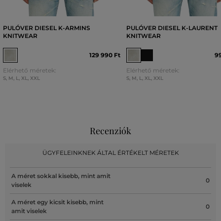
PULÓVER DIESEL K-ARMINS
PULÓVER DIESEL K-LAURENT
KNITWEAR
KNITWEAR
129 990 Ft
99
Elérhető méretek:
Elérhető méretek:
S
,
M
,
L
,
XL
,
XXL
S
,
M
,
L
,
XL
,
XXL
Recenziók
ÜGYFELEINKNEK ÁLTAL ÉRTÉKELT MÉRETEK
A méret sokkal kisebb, mint amit
0
viselek
A méret egy kicsit kisebb, mint
0
amit viselek