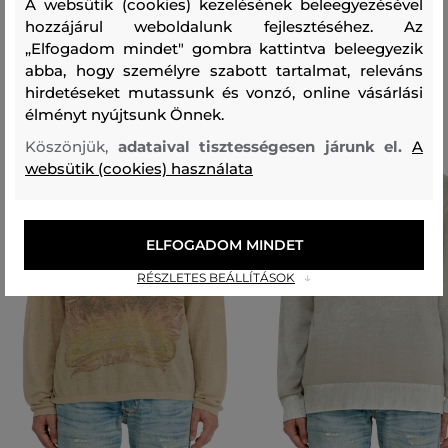
A websütik (cookies) kezelésének beleegyezésével
hozzájárul weboldalunk fejlesztéséhez. Az
„Elfogadom mindet" gombra kattintva beleegyezik
Ajánlott termékek
abba, hogy személyre szabott tartalmat, releváns
hirdetéseket mutassunk és vonzó, online vásárlási
élményt nyújtsunk Önnek.
Köszönjük,
adataival tisztességesen járunk el.
A
websütik (cookies) használata
ELFOGADOM MINDET
RÉSZLETES BEÁLLÍTÁSOK