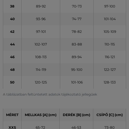
38
89-92
70-73
97-100
40
93-96
74-77
101-104
42
97-101
78-82
105-109
44
102-107
83-88
110-115
46
108-113
89-94
116-121
48
114-119
95-100
122-127
50
120-125
101-106
128-133
A táblázatban feltüntetett adatok tájékoztató jellegűek
MÉRET
MELLKAS [A] (cm)
DERÉK [B] (cm)
CSÍPŐ [C] (cm)
XXS
65-72
46-53
73-80