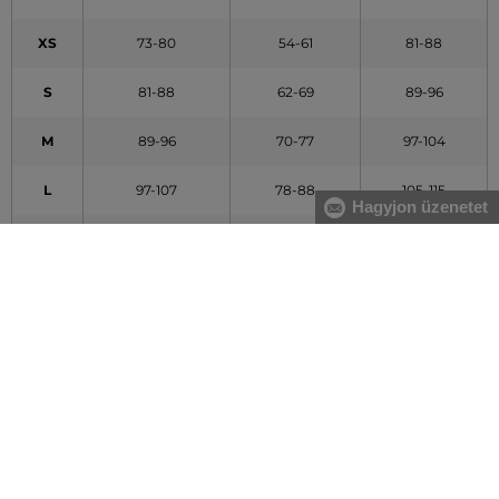
XS
73-80
54-61
81-88
S
81-88
62-69
89-96
M
89-96
70-77
97-104
L
97-107
78-88
105-115
Hagyjon üzenetet
XL
108-119
89-100
116-127
XXL
120-132
101-113
128-140
A táblázatban feltüntetett adatok tájékoztató jellegűek
Hogyan mérjem le méreteimet helyesen?