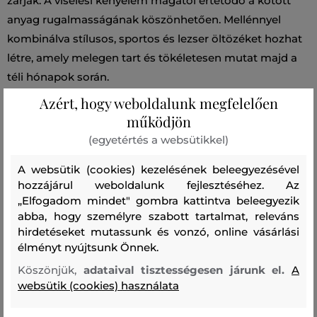
zárják. A viselési kényelem magától értetődő a kötött
anyag rugalmasságának köszönhetően. Mellénnyel
kombinálva stílusos, sportos és lezser öltözéket hozhat
létre, amely melegen tart és tökéletesen mutat majd a
téli hónapok során.
Azért, hogy weboldalunk megfelelően
Szezon: FW24
Termék kódja
működjön
309597_4K44-624-CW-24
(egyetértés a websütikkel)
A websütik (cookies) kezelésének beleegyezésével
Összetétel
hozzájárul weboldalunk fejlesztéséhez. Az
„Elfogadom mindet" gombra kattintva beleegyezik
abba, hogy személyre szabott tartalmat, releváns
felső anyag
hirdetéseket mutassunk és vonzó, online vásárlási
POLIÉSZTER
POLIAKRIL
GYAPJÚ
POLIAMID
élményt nyújtsunk Önnek.
63 %
22 %
6 %
6 %
Köszönjük,
adataival tisztességesen járunk el.
A
ELASZTÁN
websütik (cookies) használata
3 %