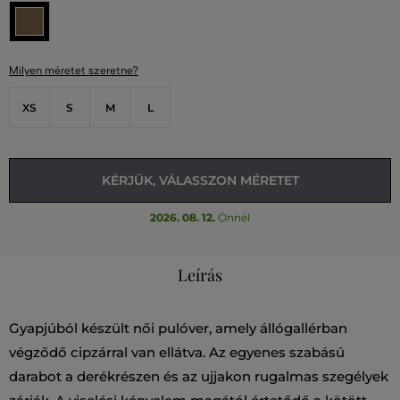
Milyen méretet szeretne?
XS
S
M
L
KÉRJÜK, VÁLASSZON MÉRETET
2026. 08. 12.
Önnél
Leírás
Gyapjúból készült női pulóver, amely állógallérban
végződő cipzárral van ellátva. Az egyenes szabású
darabot a derékrészen és az ujjakon rugalmas szegélyek