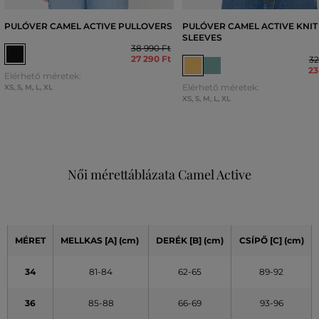
PULÓVER CAMEL ACTIVE PULLOVERS
PULÓVER CAMEL ACTIVE KNIT 
SLEEVES
38 990 Ft
27 290 Ft
32
23
Elérhető méretek:
Elérhető méretek:
XS
,
S
,
M
,
L
,
XL
XS
,
S
,
M
,
L
,
XL
Női mérettáblázata Camel Active
MÉRET
MELLKAS
[A]
(cm)
DERÉK
[B] (cm)
CSÍPŐ
[C] (cm)
34
81-84
62-65
89-92
36
85-88
66-69
93-96