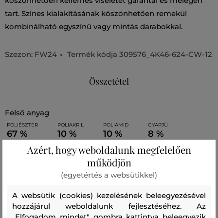
köszönhetően kellemes viseletet garantál és melegen
tart. Színes kialakításának köszönhetően remekül
kombinálható egyszínű vagy mintás darabokkal.
Szezon: FW24
Termék kódja
309576_4K46-624-CW-12
Összetétel
felső anyag
POLIÉSZTER
POLIAKRIL
POLIAMID
GYAPJÚ
67 %
10 %
10 %
8 %
Azért, hogy weboldalunk megfelelően
ELASZTÁN
működjön
5 %
(egyetértés a websütikkel)
A websütik (cookies) kezelésének beleegyezésével
Ajánlott termékek
hozzájárul weboldalunk fejlesztéséhez. Az
„Elfogadom mindet" gombra kattintva beleegyezik