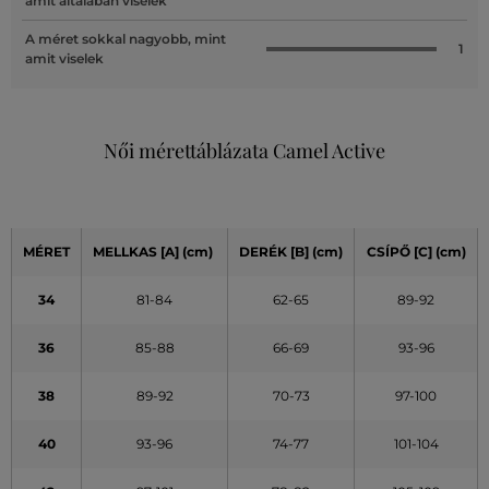
amit általában viselek
A méret sokkal nagyobb, mint
1
amit viselek
Női mérettáblázata Camel Active
MÉRET
MELLKAS
[A]
(cm)
DERÉK
[B] (cm)
CSÍPŐ
[C] (cm)
34
81-84
62-65
89-92
36
85-88
66-69
93-96
38
89-92
70-73
97-100
40
93-96
74-77
101-104