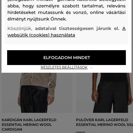
abba, hogy személyre szabott tartalmat, releváns
hirdetéseket mutassunk és vonzó, online vásárlási
élményt nyújtsunk Önnek.
Köszönjük,
adataival tisztességesen járunk el.
A
websütik (cookies) használata
ELFOGADOM MINDET
RÉSZLETES BEÁLLÍTÁSOK
KARDIGÁN KARL LAGERFELD
PULÓVER KARL LAGERFELD
ESSENTIAL MERINO WOOL
ESSENTIAL MERINO WOOL SSL
CARDIGAN