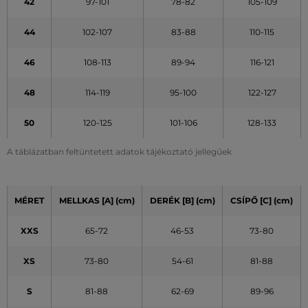
42
97-101
78-82
105-109
44
102-107
83-88
110-115
46
108-113
89-94
116-121
48
114-119
95-100
122-127
50
120-125
101-106
128-133
A táblázatban feltüntetett adatok tájékoztató jellegűek
MÉRET
MELLKAS [A] (cm)
DERÉK [B] (cm)
CSÍPŐ [C] (cm)
XXS
65-72
46-53
73-80
XS
73-80
54-61
81-88
S
81-88
62-69
89-96