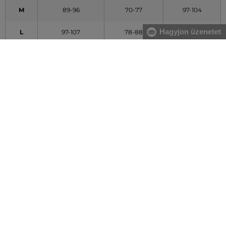
M
89-96
70-77
97-104
Hagyjon üzenetet
L
97-107
78-88
105-115
XL
108-119
89-100
116-127
XXL
120-132
101-113
128-140
A táblázatban feltüntetett adatok tájékoztató jellegűek
Hogyan mérjem le méreteimet helyesen?