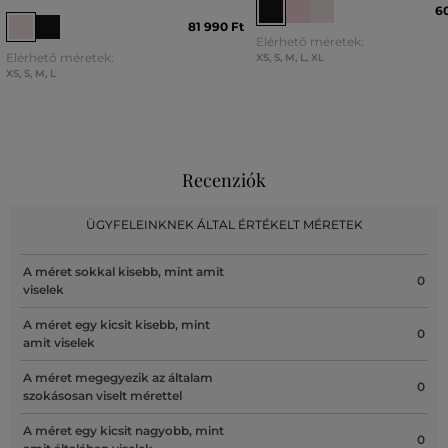
60
81 990 Ft
Elérhető méretek:
Elérhető méretek:
XS
,
S
,
M
,
L
,
XL
XS
,
S
,
M
,
L
Recenziók
ÜGYFELEINKNEK ÁLTAL ÉRTÉKELT MÉRETEK
A méret sokkal kisebb, mint amit
0
viselek
A méret egy kicsit kisebb, mint
0
amit viselek
A méret megegyezik az általam
0
szokásosan viselt mérettel
A méret egy kicsit nagyobb, mint
0