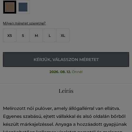
Milyen méretet szeretne?
XS
S
M
L
XL
KÉRJÜK, VÁLASSZON MÉRETET
2026. 08. 12.
Önnél
Leírás
Melírozott női pulóver, amely állógallérral van ellátva.
Egyenes szabású, ejtett vállakkal és alsó oldalán bőrből
készült márkajelzéssel. Anyaga a hozzáadott gyapjúnak