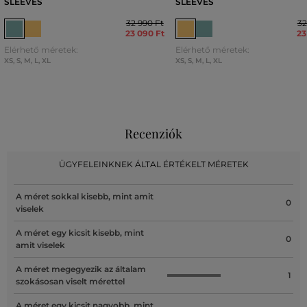
SLEEVES
SLEEVES
32 990 Ft
32
23 090 Ft
23
Elérhető méretek:
Elérhető méretek:
XS
,
S
,
M
,
L
,
XL
XS
,
S
,
M
,
L
,
XL
Recenziók
ÜGYFELEINKNEK ÁLTAL ÉRTÉKELT MÉRETEK
A méret sokkal kisebb, mint amit
0
viselek
A méret egy kicsit kisebb, mint
0
amit viselek
A méret megegyezik az általam
1
szokásosan viselt mérettel
A méret egy kicsit nagyobb, mint