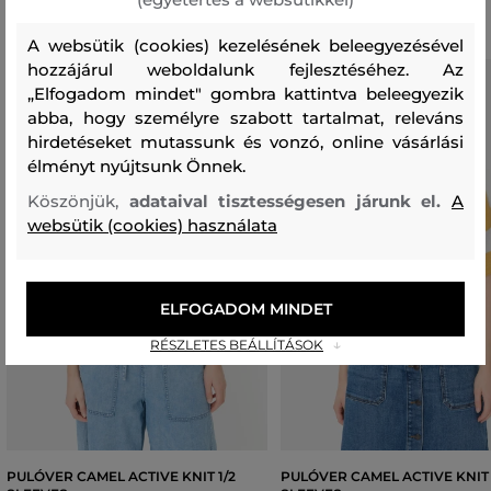
A websütik (cookies) kezelésének beleegyezésével
hozzájárul weboldalunk fejlesztéséhez. Az
„Elfogadom mindet" gombra kattintva beleegyezik
abba, hogy személyre szabott tartalmat, releváns
hirdetéseket mutassunk és vonzó, online vásárlási
élményt nyújtsunk Önnek.
Köszönjük,
adataival tisztességesen járunk el.
A
websütik (cookies) használata
ELFOGADOM MINDET
RÉSZLETES BEÁLLÍTÁSOK
PULÓVER CAMEL ACTIVE KNIT 1/2
PULÓVER CAMEL ACTIVE KNIT 