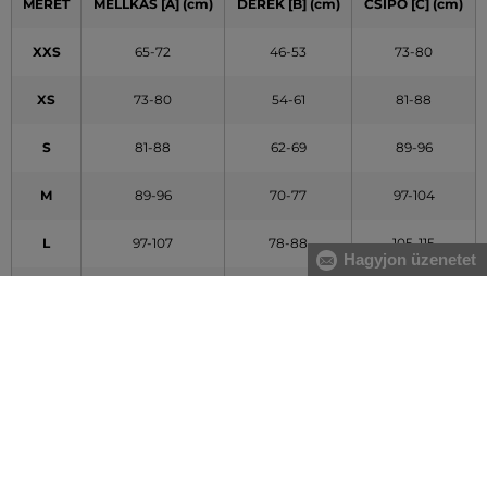
MÉRET
MELLKAS [A] (cm)
DERÉK [B] (cm)
CSÍPŐ [C] (cm)
XXS
65-72
46-53
73-80
XS
73-80
54-61
81-88
S
81-88
62-69
89-96
M
89-96
70-77
97-104
L
97-107
78-88
105-115
Hagyjon üzenetet
XL
108-119
89-100
116-127
XXL
120-132
101-113
128-140
A táblázatban feltüntetett adatok tájékoztató jellegűek