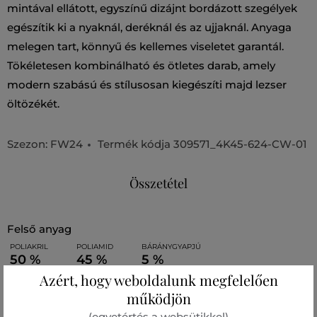
mintával ellátott, egyszínű dizájnt bordázott szegélyek
egészítik ki a nyaknál, deréknál és az ujjaknál. Anyaga
melegen tart, könnyű és kellemes viseletet garantál.
Tökéletesen kombinálható és ötletes darab, amely
modern szabású és stílusosan kiegészíti majd lezser
öltözékét.
Szezon: FW24
Termék kódja
309571_4K45-624-CW-01
Összetétel
felső anyag
POLIAKRIL
POLIAMID
BÁRÁNYGYAPJÚ
50 %
45 %
5 %
Azért, hogy weboldalunk megfelelően
működjön
Ajánlott termékek
(egyetértés a websütikkel)