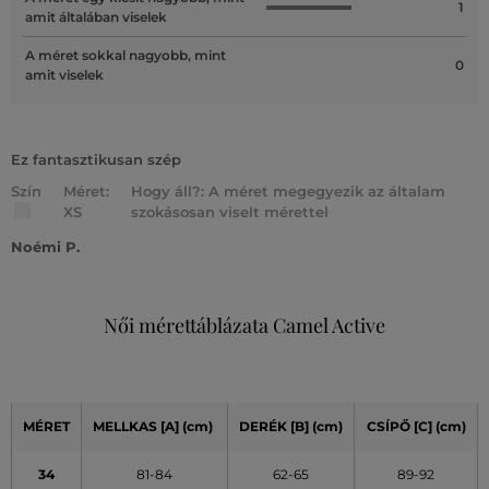
1
amit általában viselek
A méret sokkal nagyobb, mint
0
amit viselek
Ez fantasztikusan szép
Szín
Méret:
Hogy áll?: A méret megegyezik az általam
XS
szokásosan viselt mérettel
Noémi P.
Női mérettáblázata Camel Active
MÉRET
MELLKAS
[A]
(cm)
DERÉK
[B] (cm)
CSÍPŐ
[C] (cm)
34
81-84
62-65
89-92