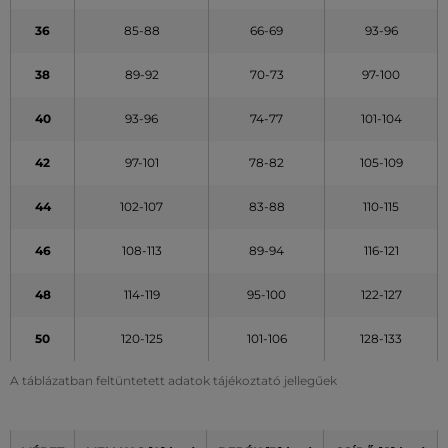
36
85-88
66-69
93-96
38
89-92
70-73
97-100
40
93-96
74-77
101-104
42
97-101
78-82
105-109
44
102-107
83-88
110-115
46
108-113
89-94
116-121
48
114-119
95-100
122-127
50
120-125
101-106
128-133
A táblázatban feltüntetett adatok tájékoztató jellegűek