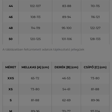
44
102-107
83-88
110-115
46
108-113
89-94
116-121
48
114-119
95-100
122-127
50
120-125
101-106
128-133
A táblázatban feltüntetett adatok tájékoztató jellegűek
MÉRET
MELLKAS [A] (cm)
DERÉK [B] (cm)
CSÍPŐ [C] (cm)
XXS
65-72
46-53
73-80
XS
73-80
54-61
81-88
S
81-88
62-69
89-96
M
89-96
70-77
97-104