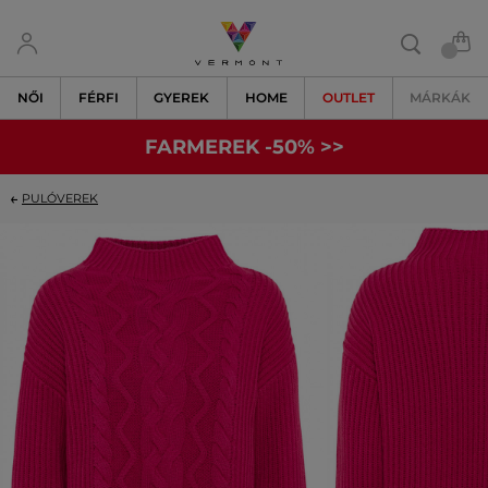
NŐI
FÉRFI
GYEREK
HOME
OUTLET
MÁRKÁK
FARMEREK -50% >>
PULÓVEREK