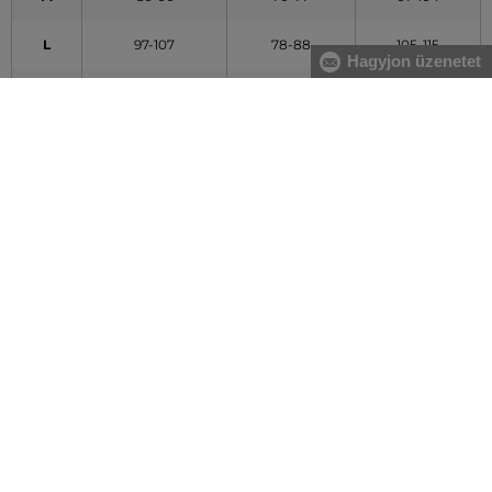
L
97-107
78-88
105-115
Hagyjon üzenetet
XL
108-119
89-100
116-127
XXL
120-132
101-113
128-140
A táblázatban feltüntetett adatok tájékoztató jellegűek
Hogyan mérjem le méreteimet helyesen?