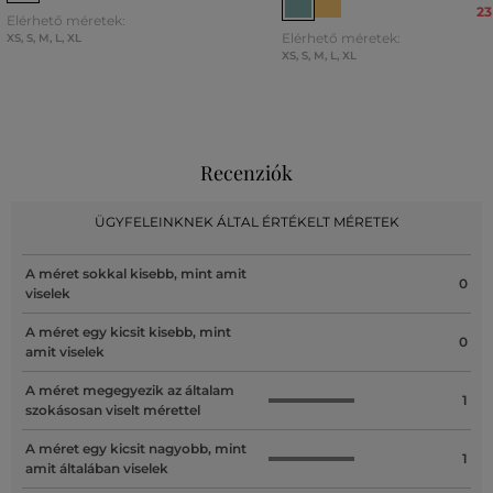
23
Elérhető méretek:
Elérhető méretek:
XS
,
S
,
M
,
L
,
XL
XS
,
S
,
M
,
L
,
XL
Recenziók
ÜGYFELEINKNEK ÁLTAL ÉRTÉKELT MÉRETEK
A méret sokkal kisebb, mint amit
0
viselek
A méret egy kicsit kisebb, mint
0
amit viselek
A méret megegyezik az általam
1
szokásosan viselt mérettel
A méret egy kicsit nagyobb, mint
1
amit általában viselek