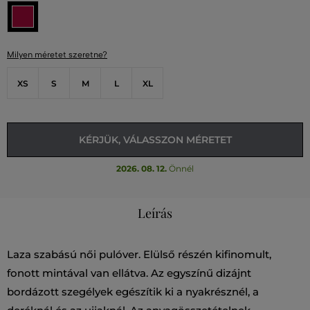
Milyen méretet szeretne?
XS
S
M
L
XL
KÉRJÜK, VÁLASSZON MÉRETET
2026. 08. 12.
Önnél
Leírás
Laza szabású női pulóver. Elülső részén kifinomult,
fonott mintával van ellátva. Az egyszínű dizájnt
bordázott szegélyek egészítik ki a nyakrésznél, a