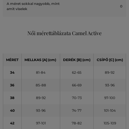
A méret sokkal nagyobb, mint
0
amit viselek
Női mérettáblázata Camel Active
MÉRET
MELLKAS
[A]
(cm)
DERÉK
[B] (cm)
CSÍPŐ
[C] (cm)
34
81-84
62-65
89-92
36
85-88
66-69
93-96
38
89-92
70-73
97-100
40
93-96
74-77
101-104
42
97-101
78-82
105-109