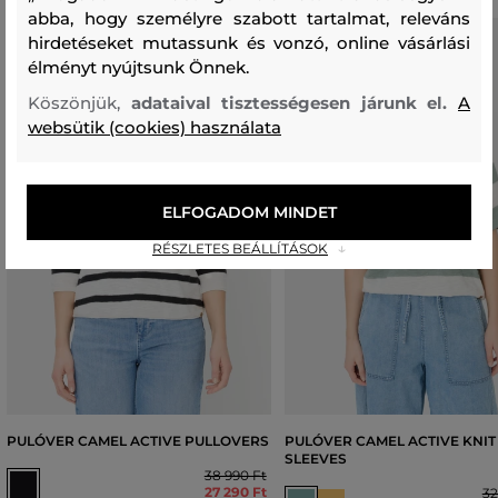
abba, hogy személyre szabott tartalmat, releváns
hirdetéseket mutassunk és vonzó, online vásárlási
élményt nyújtsunk Önnek.
Köszönjük,
adataival tisztességesen járunk el.
A
websütik (cookies) használata
ELFOGADOM MINDET
RÉSZLETES BEÁLLÍTÁSOK
PULÓVER CAMEL ACTIVE PULLOVERS
PULÓVER CAMEL ACTIVE KNIT 
SLEEVES
38 990 Ft
27 290 Ft
32