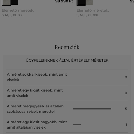
99 990 Ft
99
Elérhető méretek:
Elérhető méretek:
S
,
M
,
L
,
XL
,
XXL
S
,
M
,
L
,
XL
,
XXL
Recenziók
ÜGYFELEINKNEK ÁLTAL ÉRTÉKELT MÉRETEK
A méret sokkal kisebb, mint amit
0
viselek
A méret egy kicsit kisebb, mint
0
amit viselek
A méret megegyezik az általam
5
szokásosan viselt mérettel
A méret egy kicsit nagyobb, mint
1
amit általában viselek