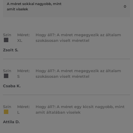
A méret sokkal nagyobb, mint
0
amit viselek
Szín
Méret:
Hogy áll?: A méret megegyezik az általam
XL
szokásosan viselt mérettel
Zsolt S.
Szín
Méret:
Hogy áll?: A méret megegyezik az általam
S
szokásosan viselt mérettel
Csaba K.
Szín
Méret:
Hogy áll?: A méret egy kicsit nagyobb, mint
L
amit általában viselek
Attila D.