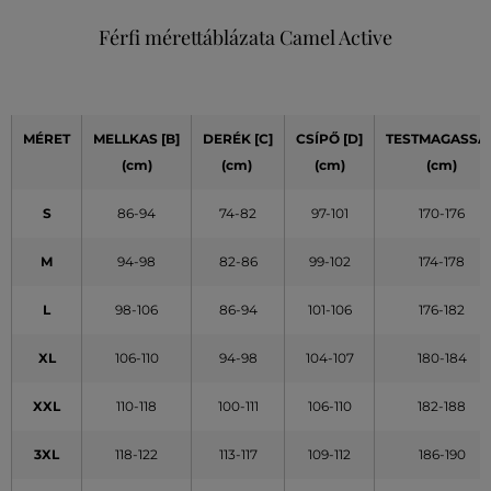
Férfi mérettáblázata Camel Active
MÉRET
MELLKAS [B]
DERÉK [C]
CSÍPŐ [D]
TESTMAGASSÁ
(cm)
(cm)
(cm)
(cm)
S
86-94
74-82
97-101
170-176
M
94-98
82-86
99-102
174-178
L
98-106
86-94
101-106
176-182
XL
106-110
94-98
104-107
180-184
XXL
110-118
100-111
106-110
182-188
3XL
118-122
113-117
109-112
186-190