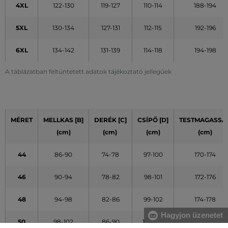
4XL
122-130
119-127
110-114
188-194
5XL
130-134
127-131
112-115
192-196
6XL
134-142
131-139
114-118
194-198
A táblázatban feltüntetett adatok tájékoztató jellegűek
MÉRET
MELLKAS [B]
DERÉK [C]
CSÍPŐ [D]
TESTMAGASSÁ
(cm)
(cm)
(cm)
(cm)
44
86-90
74-78
97-100
170-174
46
90-94
78-82
98-101
172-176
48
94-98
82-86
99-102
174-178
Hagyjon üzenetet
50
98-102
86-90
101-104
176-180