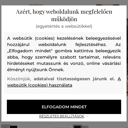
Azért, hogy weboldalunk megfelelően
működjön
(egyetértés a websütikkel)
A websütik (cookies) kezelésének beleegyezésével
hozzájárul weboldalunk fejlesztéséhez. Az
„Elfogadom mindet" gombra kattintva beleegyezik
abba, hogy személyre szabott tartalmat, releváns
hirdetéseket mutassunk és vonzó, online vásárlási
élményt nyújtsunk Önnek.
Köszönjük,
adataival tisztességesen járunk el.
A
websütik (cookies) használata
ELFOGADOM MINDET
PULÓVER DIESEL K-LAURENT
PULÓVER DIESEL K-LAURENT
RÉSZLETES BEÁLLÍTÁSOK
KNITWEAR
KNITWEAR