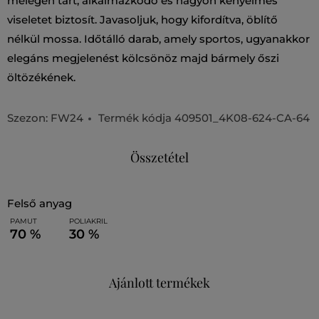
melegen tart, alkalmazkodó és nagyon kényelmes
viseletet biztosít. Javasoljuk, hogy kifordítva, öblítő
nélkül mossa. Időtálló darab, amely sportos, ugyanakkor
elegáns megjelenést kölcsönöz majd bármely őszi
öltözékének.
Szezon: FW24
Termék kódja
409501_4K08-624-CA-64
Összetétel
felső anyag
PAMUT
POLIAKRIL
70 %
30 %
Ajánlott termékek