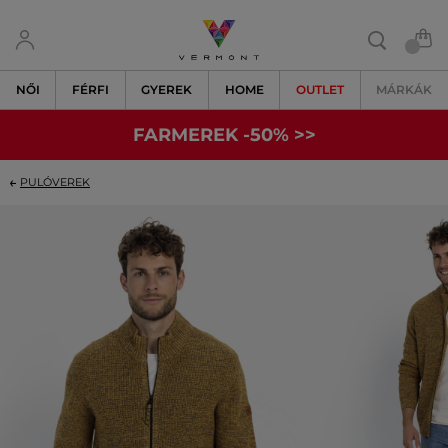
NŐI
FÉRFI
GYEREK
HOME
OUTLET
MÁRKÁK
FARMEREK -50% >>
PULÓVEREK