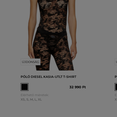
ÚJDONSÁG
PÓLÓ DIESEL KASIA-UTLT T-SHIRT
P
32 990 Ft
Elérhető méretek:
E
XS
,
S
,
M
,
L
,
XL
X