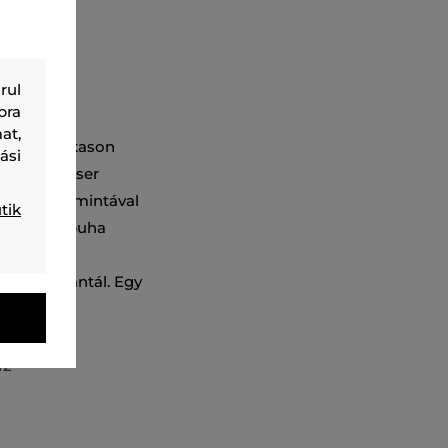
rul
bra
at,
a és a mellkason
ási
ldalú, lezser
tengerész mintával
tik
ét. Anyaga puha
 páratlan
letet garantál. Egy
atárából.
12