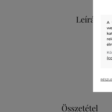
Leírás
A 
we
ka
re
él
Kö
(c
RÉSZLE
Összetétel