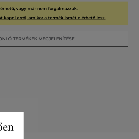
lérhető, vagy már nem forgalmazzuk.
t kapni arról, amikor a termék ismét elérhető lesz.
ONLÓ TERMÉKEK MEGJELENÍTÉSE
USÍTVA
ően