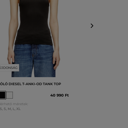
XXS
,
XS
,
S
,
M
,
L
ÚJDONSÁG
ÓLÓ DIESEL T-ANKI-OD TANK TOP
40 990 Ft
lérhető méretek:
S
,
S
,
M
,
L
,
XL