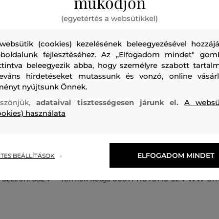
működjön
(egyetértés a websütikkel)
websütik (cookies) kezelésének beleegyezésével hozzájá
boldalunk fejlesztéséhez. Az „Elfogadom mindet" gom
ttintva beleegyezik abba, hogy személyre szabott tartalm
Rövid ujjú női póló, amely kerek nyakkivágással van ellátv
leváns hirdetéseket mutassunk és vonzó, online vásárl
gombos záródás egészíti ki. Hímzett márkanévvel. Ez a soko
ményt nyújtsunk Önnek.
megjelenésű darab szűk szabású és időtálló megjelenésű 
szönjük,
adataival tisztességesen járunk el.
A websü
van ellátva, amely elegánsan kiemeli a test nőies sziluettj
ookies) használata
tapintású, prémium minőségű pamut jersey-ből készült és
légáteresztő képességet, valamint rendkívül kényelmes vise
nélkülözhetetlen örökzöld, amely nem hiányozhat nyári ruh
ELFOGADOM MINDET
TES BEÁLLÍTÁSOK
Szezon: SS24
Termék kódja
0087FRUT3715-324-WW-311