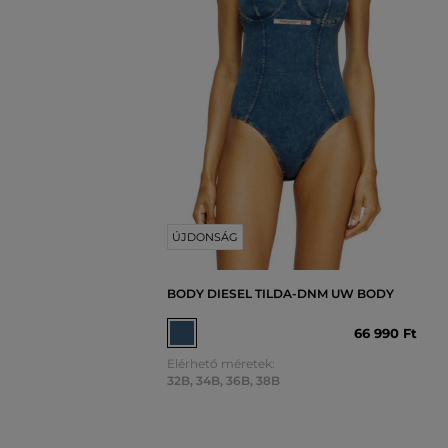
ÚJDONSÁG
BODY DIESEL TILDA-DNM UW BODY
66 990 Ft
Elérhető méretek:
32B
,
34B
,
36B
,
38B