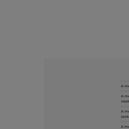
A mé
A mé
vise
A mé
szok
A mé