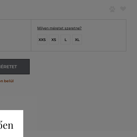
Milyen méretet szeretne?
XXS
XS
L
XL
MÉRETET
n belül
ően