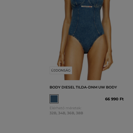
ÚJDONSÁG
BODY DIESEL TILDA-DNM UW BODY
66 990 Ft
Elérhető méretek:
32B
,
34B
,
36B
,
38B