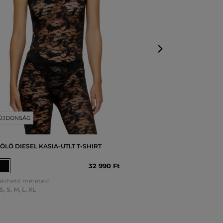
XS
,
S
,
M
,
L
,
XL
ÚJDONSÁG
ÓLÓ DIESEL KASIA-UTLT T-SHIRT
32 990 Ft
lérhető méretek:
S
,
S
,
M
,
L
,
XL