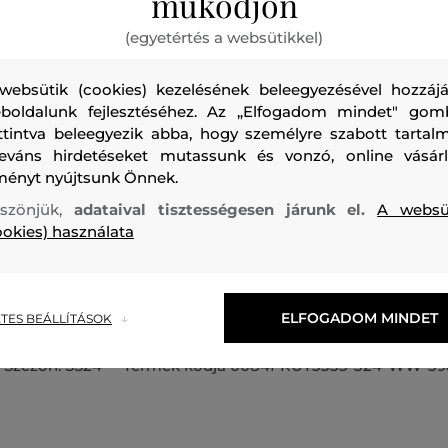
működjön
(egyetértés a websütikkel)
websütik (cookies) kezelésének beleegyezésével hozzájá
boldalunk fejlesztéséhez. Az „Elfogadom mindet" gom
ttintva beleegyezik abba, hogy személyre szabott tartalm
Laza szabású női póló, amely enyhén ejtett vállakkal és röv
leváns hirdetéseket mutassunk és vonzó, online vásárl
ellátva. A bordázott szegéllyel kiegészített kerek nyakkivá
ményt nyújtsunk Önnek.
megjelenésű, tengerész témájú márkajelzés egészíti ki a m
szönjük,
adataival tisztességesen járunk el.
A websü
rafinált megjelenésű szabadidős darab 100%-ban prémiu
ookies) használata
természetes pamutszálból készült, amely kellemes puhasá
légáteresztő képességével elvarázsolja majd. Rendkívül ké
amely prémium minőségének köszönhetően öltözékének ked
ELFOGADOM MINDET
TES BEÁLLÍTÁSOK
Szezon: SS24
Termék kódja
0084FRUT3333-324-WW-39