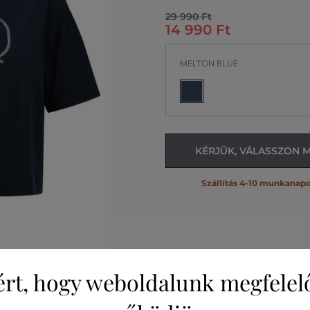
29 990 Ft
14 990 Ft
MELTON BLUE
KÉRJÜK, VÁLASSZON 
Szállítás 4-10 munkanapo
ért, hogy weboldalunk megfelel