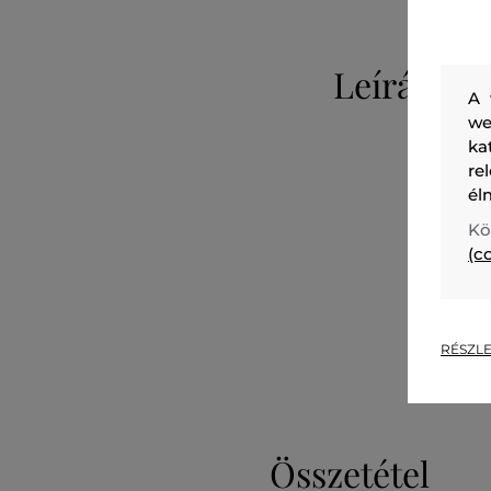
Leírás
A 
we
ka
re
él
Kö
(c
RÉSZLE
Összetétel