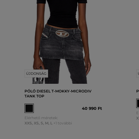
ÚJDONSÁG
PÓLÓ DIESEL T-MOKKY-MICRODIV
P
TANK TOP
40 990 Ft
E
Elérhető méretek:
X
XXS
,
XS
,
S
,
M
,
L
+1 további