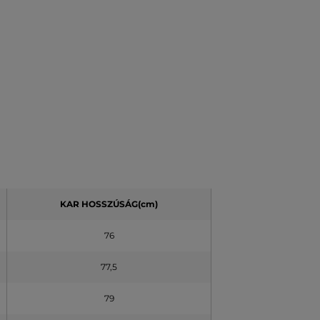
KAR HOSSZÚSÁG(cm)
76
77,5
79