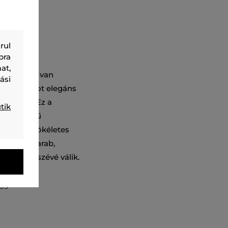
rul
bra
at,
id ujjakkal van
ási
gású darabot elegáns
ellkason. Ez a
tik
m minőségű
gával és tökéletes
nyelmes darab,
velt részévé válik.
89