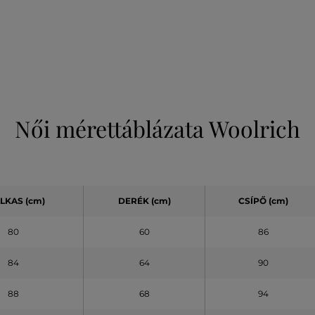
Női mérettáblázata Woolrich
LKAS (cm)
DERÉK (cm)
CSÍPŐ (cm)
80
60
86
84
64
90
88
68
94