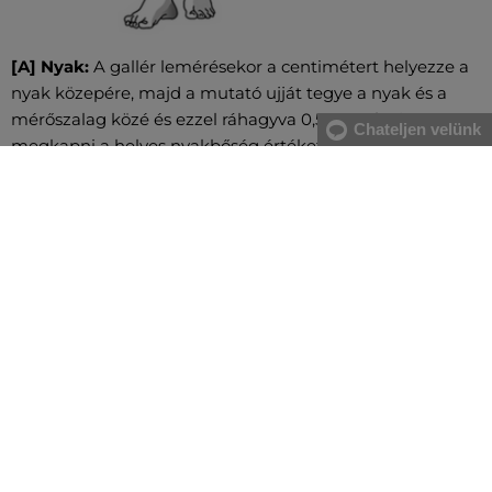
[A] Nyak:
A gallér lemérésekor a centimétert helyezze a
nyak közepére, majd a mutató ujját tegye a nyak és a
mérőszalag közé és ezzel ráhagyva 0,5 cm-t fogja
Chateljen velünk
megkapni a helyes nyakbőség értéket.
[A] Mellkas:
A mell legerősebb pontjánál, valamint a hát
legszélesebb részénél mérje magát, közvetlenül a hónalj
alatt végigvezetve két ujjal alátartva a centimétert.
[B] Derék:
A derékbőséget a köldök magasságában, a
legkeskenyebb résznél vezesse végig, vízszintesen, két
ujjal alátartva a centimétert. Nagyobb has esetében a
gerinc kanyarulatától a has legkiugróbb pontjáig mérje.
[C] Csípő:
Vezesse körbe oldalról kezdve a csípő és a
fenék legszélesebb részeinél a centimétert. Figyeljen