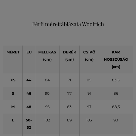
Férfi mérettáblázata Woolrich
MÉRET
EU
MELLKAS
DERÉK
CSÍPŐ
KAR
(cm)
(cm)
(cm)
HOSSZÚSÁG
(cm)
XS
44
84
71
85
83,5
S
46
90
77
91
86
M
48
96
83
97
88,5
L
50-
102
89
103
90
52