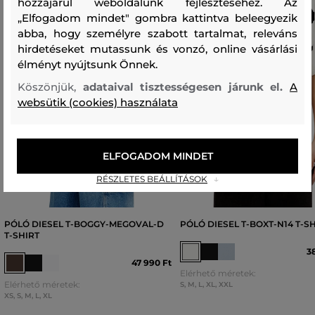
hozzájárul weboldalunk fejlesztéséhez. Az
„Elfogadom mindet" gombra kattintva beleegyezik
abba, hogy személyre szabott tartalmat, releváns
hirdetéseket mutassunk és vonzó, online vásárlási
élményt nyújtsunk Önnek.
Köszönjük,
adataival tisztességesen járunk el.
A
websütik (cookies) használata
ELFOGADOM MINDET
RÉSZLETES BEÁLLÍTÁSOK
PÓLÓ DIESEL T-BOGGY-MEGOVAL-D
PÓLÓ DIESEL T-BOXT-N14 T-S
T-SHIRT
3
47 990 Ft
Elérhető méretek:
Elérhető méretek:
S
,
M
,
L
,
XL
,
XXL
XS
,
S
,
M
,
L
,
XL