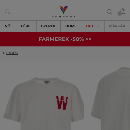
NŐI
FÉRFI
GYEREK
HOME
OUTLET
MÁRKÁK
FARMEREK -50% >>
TRIKÓK