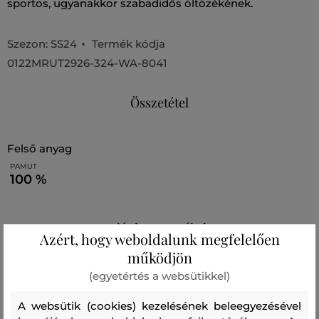
sportos, ugyanakkor szabadidős öltözékének.
Szezon: SS24
Termék kódja
0122MRUT2926-324-WA-8041
Összetétel
felső anyag
PAMUT
100 %
Ajánlott termékek
Azért, hogy weboldalunk megfelelően
működjön
(egyetértés a websütikkel)
A websütik (cookies) kezelésének beleegyezésével