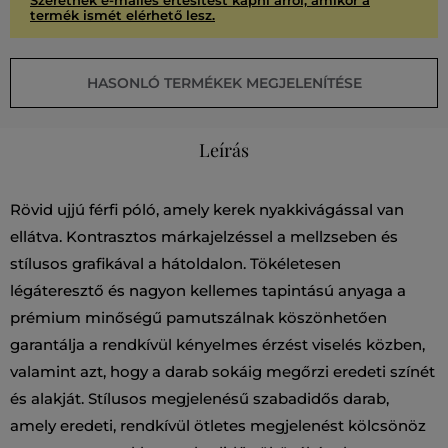
Szeretnék e-mailes értesítést kapni arról, amikor a
termék ismét elérhető lesz.
HASONLÓ TERMÉKEK MEGJELENÍTÉSE
Leírás
Rövid ujjú férfi póló, amely kerek nyakkivágással van
ellátva. Kontrasztos márkajelzéssel a mellzseben és
stílusos grafikával a hátoldalon. Tökéletesen
légáteresztő és nagyon kellemes tapintású anyaga a
prémium minőségű pamutszálnak köszönhetően
garantálja a rendkívül kényelmes érzést viselés közben,
valamint azt, hogy a darab sokáig megőrzi eredeti színét
és alakját. Stílusos megjelenésű szabadidős darab,
amely eredeti, rendkívül ötletes megjelenést kölcsönöz