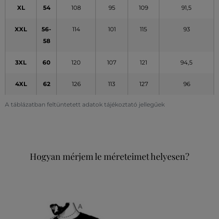
XL
54
108
95
109
91,5
XXL
56-
114
101
115
93
58
3XL
60
120
107
121
94,5
4XL
62
126
113
127
96
A táblázatban feltüntetett adatok tájékoztató jellegűek
Hogyan mérjem le méreteimet helyesen?