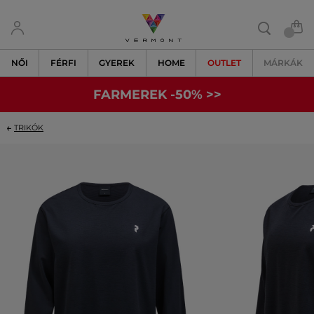
NŐI
FÉRFI
GYEREK
HOME
OUTLET
MÁRKÁK
FARMEREK -50% >>
TRIKÓK