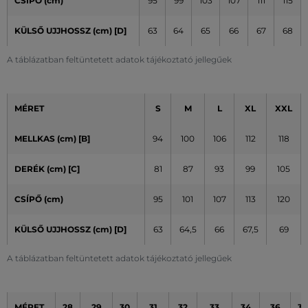
CSÍPŐ (cm)
95
99
103
107
111
115
KÜLSŐ UJJHOSSZ (cm)
[D]
63
64
65
66
67
68
A táblázatban feltüntetett adatok tájékoztató jellegűek
MÉRET
S
M
L
XL
XXL
MELLKAS (cm) [B]
94
100
106
112
118
DERÉK (cm) [C]
81
87
93
99
105
CSÍPŐ (cm)
95
101
107
113
120
KÜLSŐ UJJHOSSZ (cm)
[D]
63
64,5
66
67,5
69
A táblázatban feltüntetett adatok tájékoztató jellegűek
MÉRET
28
29
30
31
32
33
34
36
38