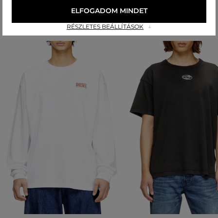
Ajánlott termékek
ELFOGADOM MINDET
RÉSZLETES BEÁLLÍTÁSOK