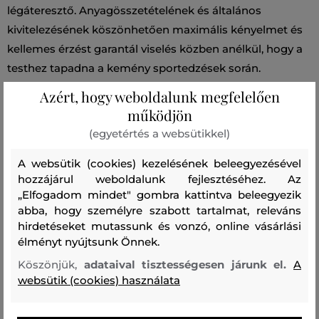
légáteresztő. Anyagösszetételének és általános
kivitelezésének köszönhetően maximális kényelmet és
kellemes érzést garantál viselés közben anélkül, hogy a
testhez tapadna a kemény sportedzések során.
Tökéletesen stílusos darab az aktív életmódhoz, amely
Azért, hogy weboldalunk megfelelően
bármilyen tevékenységhez remek választás.
működjön
(egyetértés a websütikkel)
Szabás/Típus
RELAXED
Szezon: SS24
Termék kódja
A websütik (cookies) kezelésének beleegyezésével
G79358020-324-PA-050-XXL
hozzájárul weboldalunk fejlesztéséhez. Az
„Elfogadom mindet" gombra kattintva beleegyezik
Összetétel
abba, hogy személyre szabott tartalmat, releváns
hirdetéseket mutassunk és vonzó, online vásárlási
élményt nyújtsunk Önnek.
felső anyag
Köszönjük,
adataival tisztességesen járunk el.
A
ÚJRAHASZNOSÍTOTT POLIÉSZTER
websütik (cookies) használata
100 %