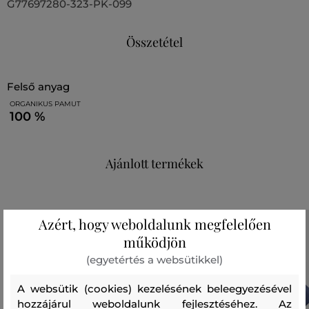
G77697280-323-PK-099
Összetétel
felső anyag
ORGANIKUS PAMUT
100 %
Ajánlott termékek
Azért, hogy weboldalunk megfelelően
működjön
(egyetértés a websütikkel)
A websütik (cookies) kezelésének beleegyezésével
hozzájárul weboldalunk fejlesztéséhez. Az