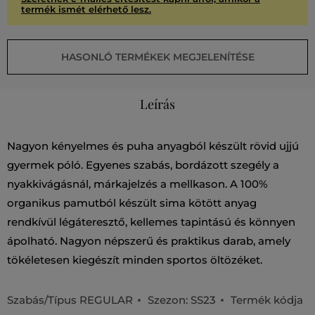
termék ismét elérhető lesz.
HASONLÓ TERMÉKEK MEGJELENÍTÉSE
Leírás
Nagyon kényelmes és puha anyagból készült rövid ujjú
gyermek póló. Egyenes szabás, bordázott szegély a
nyakkivágásnál, márkajelzés a mellkason. A 100%
organikus pamutból készült sima kötött anyag
rendkívül légáteresztő, kellemes tapintású és könnyen
ápolható. Nagyon népszerű és praktikus darab, amely
tökéletesen kiegészít minden sportos öltözéket.
Szabás/Típus
REGULAR
Szezon: SS23
Termék kódja