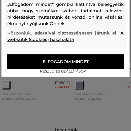
„Elfogadom mindet" gombra kattintva beleegyezik
abba, hogy személyre szabott tartalmat, releváns
hirdetéseket mutassunk és vonzó, online vásárlási
élményt nyújtsunk Önnek.
Köszönjük,
adataival tisztességesen járunk el.
A
websütik (cookies) használata
ELFOGADOM MINDET
PÓLÓ GANT SAILING GRAPHIC T-
PÓLÓ GANT ARCHIVE SHIELD S
RÉSZLETES BEÁLLÍTÁSOK
SHIRT
SHIRT
17 490 Ft
14
8 740 Ft
7
Elérhető méretek:
Elérhető méretek:
98/104
,
110/116
,
122/128
92
,
110/116
,
122/128
Recenziók