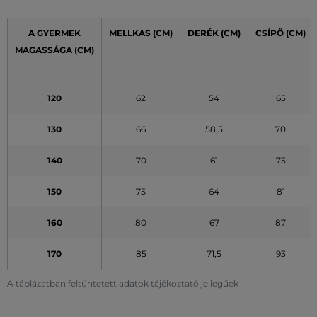
A GYERMEK
MELLKAS (CM)
DERÉK
(CM)
CSÍPŐ
(CM)
MAGASSÁGA (CM)
120
62
54
65
130
66
58,5
70
140
70
61
75
150
75
64
81
160
80
67
87
170
85
71,5
93
A táblázatban feltüntetett adatok tájékoztató jellegűek