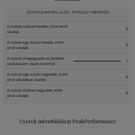
ÜGYFELEINKNEK ÁLTAL ÉRTÉKELT MÉRETEK
A méret sokkal kisebb, mint amit
0
viselek
A méret egy kicsit kisebb, mint
0
amit viselek
A méret megegyezik az általam
1
szokásosan viselt mérettel
A méret egy kicsit nagyobb, mint
0
amit általában viselek
A méret sokkal nagyobb, mint
0
amit viselek
Gyerek mérettáblázat PeakPerformance