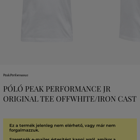
PÓLÓ PEAK PERFORMANCE JR
ORIGINAL TEE OFFWHITE/IRON CAST
Ez a termék jelenleg nem elérhető, vagy már nem
forgalmazzuk.
Szeretnék e-mailes értesítést kapni arról, amikor a