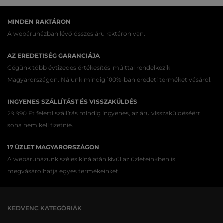
MINDEN RAKTÁRON
A webáruházban lévő összes áru raktáron van.
AZ EREDETISÉG GARANCIÁJA
Cégünk több évtizedes értékesítési múlttal rendelkezik
Magyarországon. Nálunk mindig 100%-ban eredeti terméket vásárol.
INGYENES SZÁLLÍTÁST ÉS VISSZAKÜLDÉS
29 990 Ft feletti szállítás mindig ingyenes, az áru visszaküldéséért
soha nem kell fizetnie.
17 ÜZLET MAGYARORSZÁGON
A webáruházunk széles kínálatán kívül az üzleteinkben is
megvásárolhatja egyes termékeinket.
KEDVENC KATEGÓRIÁK