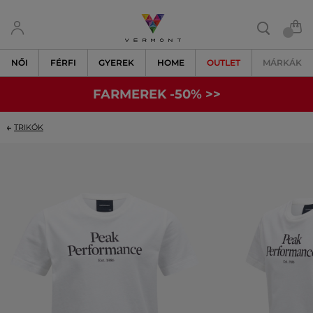
NŐI
FÉRFI
GYEREK
HOME
OUTLET
MÁRKÁK
FARMEREK -50% >>
TRIKÓK