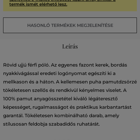
termék ismét elérhető lesz.
HASONLÓ TERMÉKEK MEGJELENÍTÉSE
Leírás
Rövid ujjú férfi póló. Az egyenes fazont kerek, bordás
nyakkivágással eredeti logónyomat egészíti ki a
mellkason és a háton. A kellemesen puha pamutdzsörzé
tökéletesen szellős és rendkívül kényelmes viselet. A
100% pamut anyagösszetétel kiváló légáteresztő
képességet, rugalmasságot és praktikus karbantartást
garantál. Tökéletesen kombinálható darab, amely
stílusosan feldobja szabadidős ruhatárát.