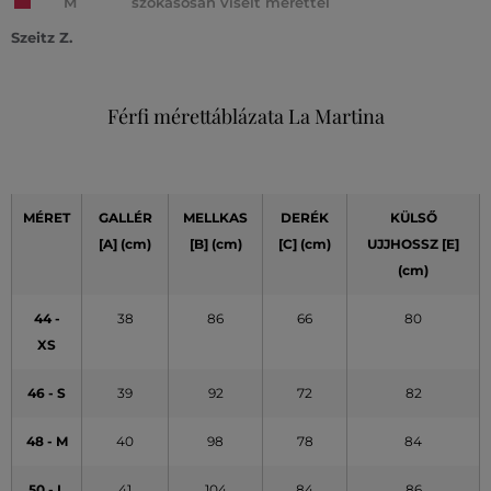
M
szokásosan viselt mérettel
Szeitz Z.
Férfi mérettáblázata La Martina
MÉRET
GALLÉR
MELLKAS
DERÉK
KÜLSŐ
[A]
(cm)
[B] (cm)
[C] (cm)
UJJHOSSZ [E]
(cm)
44 -
38
86
66
80
XS
46 - S
39
92
72
82
48 - M
40
98
78
84
50 - L
41
104
84
86