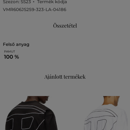
Szezon: SS23
Termék kódja
VMR606JS259-323-LA-04186
Összetétel
felső anyag
PAMUT
100 %
Ajánlott termékek