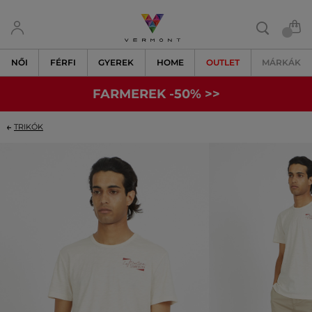
NŐI
FÉRFI
GYEREK
HOME
OUTLET
MÁRKÁK
FARMEREK -50% >>
TRIKÓK