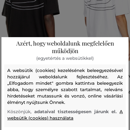
Azért, hogy weboldalunk megfelelően
működjön
(egyetértés a websütikkel)
A websütik (cookies) kezelésének beleegyezésével
hozzájárul weboldalunk fejlesztéséhez. Az
PÓLÓ DIESEL T-BOGGY-MEGOVAL-D
PÓLÓ DIESEL T-BOGGY-MEGO
T-SHIRT
T-SHIRT
„Elfogadom mindet" gombra kattintva beleegyezik
abba, hogy személyre szabott tartalmat, releváns
47 990 Ft
4
hirdetéseket mutassunk és vonzó, online vásárlási
Elérhető méretek:
Elérhető méretek:
élményt nyújtsunk Önnek.
+2 további
+2 további
XXS
,
XS
,
S
,
M
,
L
XXS
,
XS
,
S
,
M
,
L
Köszönjük,
adataival tisztességesen járunk el.
A
websütik (cookies) használata