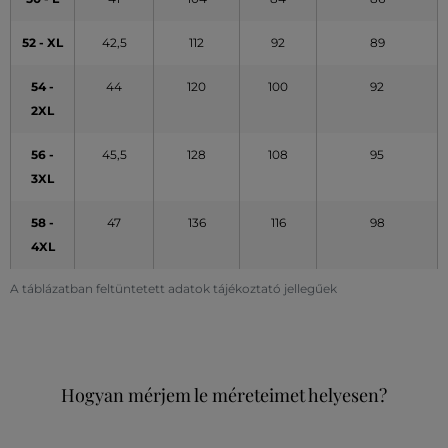
52 - XL
42,5
112
92
89
54 -
44
120
100
92
2XL
56 -
45,5
128
108
95
3XL
58 -
47
136
116
98
4XL
A táblázatban feltüntetett adatok tájékoztató jellegűek
Hogyan mérjem le méreteimet helyesen?