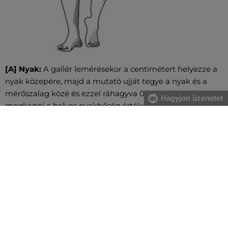
[A] Nyak:
A gallér lemérésekor a centimétert helyezze a
nyak közepére, majd a mutató ujját tegye a nyak és a
mérőszalag közé és ezzel ráhagyva 0,5 cm-t fogja
Hagyjon üzenetet
megkapni a helyes nyakbőség értéket.
[A] Mellkas:
A mell legerősebb pontjánál, valamint a hát
legszélesebb részénél mérje magát, közvetlenül a hónalj
alatt végigvezetve két ujjal alátartva a centimétert.
[B] Derék:
A derékbőséget a köldök magasságában, a
legkeskenyebb résznél vezesse végig, vízszintesen, két
ujjal alátartva a centimétert. Nagyobb has esetében a
gerinc kanyarulatától a has legkiugróbb pontjáig mérje.