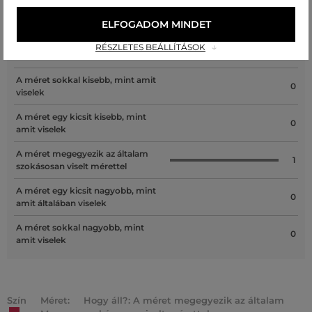
Recenziók
ELFOGADOM MINDET
RÉSZLETES BEÁLLÍTÁSOK
ÜGYFELEINKNEK ÁLTAL ÉRTÉKELT MÉRETEK
A méret sokkal kisebb, mint amit
0
viselek
A méret egy kicsit kisebb, mint
0
amit viselek
A méret megegyezik az általam
1
szokásosan viselt mérettel
A méret egy kicsit nagyobb, mint
0
amit általában viselek
A méret sokkal nagyobb, mint
0
amit viselek
Szín
Méret:
Hogy áll?: A méret megegyezik az általam