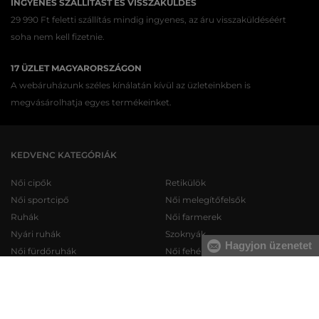
INGYENES SZÁLLÍTÁST ÉS VISSZAKÜLDÉS
29 990 Ft feletti szállítás mindig ingyenes, az áru visszaküldéséért
soha nem kell fizetnie.
17 ÜZLET MAGYARORSZÁGON
A webáruházunk széles kínálatán kívül az üzleteinkben is
megvásárolhatja egyes termékeinket.
KEDVENC KATEGÓRIÁK
Női cipők
Retikülök
Női sportcipő
Női melegítőfelsők
Ruhák
Női farmerek
Nyári ruhák
Szoknyák
Hagyjon üzenetet
Női fürdőruhák
Női fehérneműk
Férfi cipők
Férfi melegítőfelsők
Férfi sportcipő
Férfi melegítőnadrágok
Férfi farmerek
Férfi pulóverek