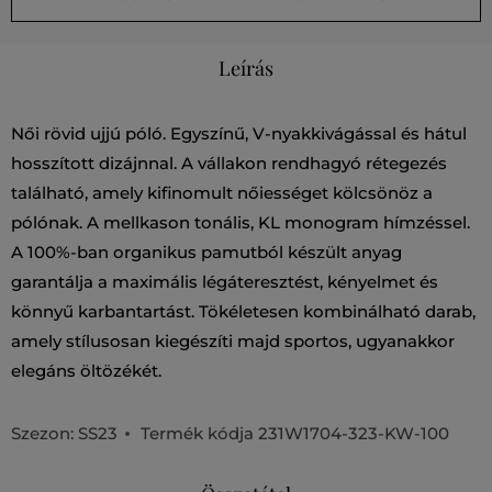
Leírás
Női rövid ujjú póló. Egyszínű, V-nyakkivágással és hátul
hosszított dizájnnal. A vállakon rendhagyó rétegezés
található, amely kifinomult nőiességet kölcsönöz a
pólónak. A mellkason tonális, KL monogram hímzéssel.
A 100%-ban organikus pamutból készült anyag
garantálja a maximális légáteresztést, kényelmet és
könnyű karbantartást. Tökéletesen kombinálható darab,
amely stílusosan kiegészíti majd sportos, ugyanakkor
elegáns öltözékét.
Szezon: SS23
Termék kódja
231W1704-323-KW-100