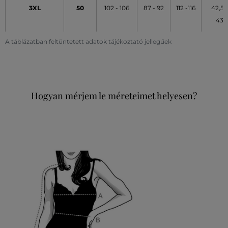
3XL
50
102 - 106
87 - 92
112 -116
42,5 -
43
A táblázatban feltüntetett adatok tájékoztató jellegűek
Hogyan mérjem le méreteimet helyesen?