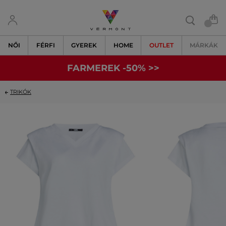
NŐI
FÉRFI
GYEREK
HOME
OUTLET
MÁRKÁK
FARMEREK -50% >>
TRIKÓK