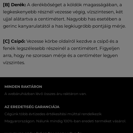
[B] Derék:
A derékbőséget a köldök magasságában, a
legkeskenyebb résznél vezesse végig, vízszintesen, két
ujjal alátartva a centimétert. Nagyobb has esetében a
gerinc kanyarulatától a has legkiugróbb pontjáig mérje.
[C] Csípő:
Vezesse körbe oldalról kezdve a csípő és a
fenék legszélesebb részeinél a centimétert. Figyeljen
arra, hogy ne szorosan mérje és a centiméter legyen
vízszintes.
MINDEN RAKTÁRON
A webáruházban lévő összes áru raktáron van.
AZ EREDETISÉG GARANCIÁJA
Cégünk több évtizedes értékesítési múlttal rendelkezik
Magyarországon. Nálunk mindig 100%-ban eredeti terméket vásárol.