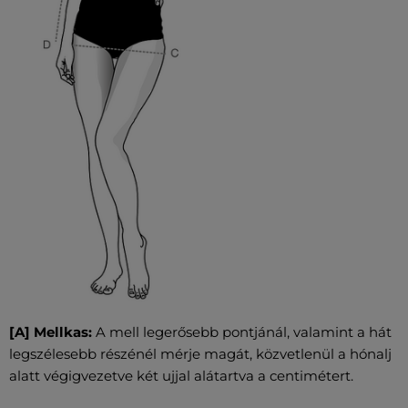
[A] Mellkas:
A mell legerősebb pontjánál, valamint a hát
legszélesebb részénél mérje magát, közvetlenül a hónalj
alatt végigvezetve két ujjal alátartva a centimétert.