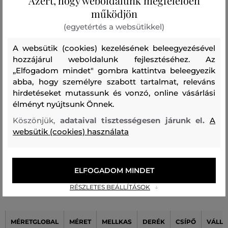
Azért, hogy weboldalunk megfelelően
működjön
A méret sokkal kisebb, mint amit
0
viselek
(egyetértés a websütikkel)
A méret egy kicsit kisebb, mint
0
A websütik (cookies) kezelésének beleegyezésével
amit viselek
hozzájárul weboldalunk fejlesztéséhez. Az
A méret megegyezik az általam
„Elfogadom mindet" gombra kattintva beleegyezik
0
szokásosan viselt mérettel
abba, hogy személyre szabott tartalmat, releváns
hirdetéseket mutassunk és vonzó, online vásárlási
A méret egy kicsit nagyobb, mint
1
élményt nyújtsunk Önnek.
amit általában viselek
Köszönjük,
adataival tisztességesen járunk el.
A
A méret sokkal nagyobb, mint
0
websütik (cookies) használata
amit viselek
ELFOGADOM MINDET
Női mérettáblázata Karl Lagerfeld
RÉSZLETES BEÁLLÍTÁSOK
MÉRETGLOBAL
MÉRET
MELLKAS
DERÉK
CSÍPŐ
VÁLLA