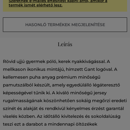
Szeretnék e-mailes értesítést kapni arról, amikor a
termék ismét elérhető lesz.
HASONLÓ TERMÉKEK MEGJELENÍTÉSE
Leírás
Rövid ujjú gyermek póló, kerek nyakkivágással. A
mellkason ikonikus mintájú, hímzett Gant logóval. A
kellemesen puha anyag prémium minőségű
pamutszálból készült, amely egyedülálló légáteresztő
képességével tűnik ki. A kiváló minőségű jersey
rugalmasságának köszönhetően sokáig megőrzi eredeti
színét és alakját és rendkívül kényelmes érzést garantál
viselés közben. Az időtálló kivitelezés és sokoldalúság
teszi ezt a darabot a mindennapi öltözékek