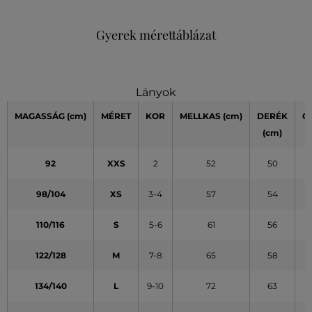
Gyerek mérettáblázat
Lányok
MAGASSÁG
(cm)
MÉRET
KOR
MELLKAS
(cm)
DERÉK
C
(cm)
(
92
XXS
2
52
50
98/104
XS
3-4
57
54
110/116
S
5-6
61
56
122/128
M
7-8
65
58
134/140
L
9-10
72
63