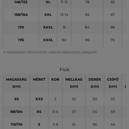
146/152
XL
11-12
78
65
158/164
XXL
13-14
82
67
170
XXXL
15
84
68
176
XXXL
16+
86
70
A táblázatban feltüntetett adatok tájékoztató jellegűek
Fiúk
MAGASSÁG
MÉRET
KOR
MELLKAS
DERÉK
CSÍPŐ
(cm)
(cm)
(cm)
(cm)
L
92
XXS
2
52
50
53
98/104
XS
3-4
57
54
59
110/116
S
5-6
61
56
64