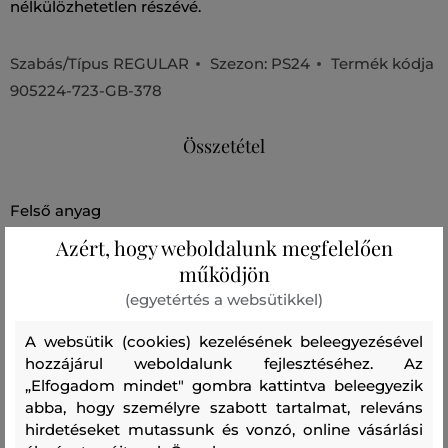
nélkülözhetetlen részévé.
Szabás/Típus
REGULAR
Szezon: PS24
Termék kódja
905224-723-GB-378
Összetétel
felső anyag
PAMUT
Azért, hogy weboldalunk megfelelően
100 %
működjön
(egyetértés a websütikkel)
Kezelési útmutató
A websütik (cookies) kezelésének beleegyezésével
hozzájárul weboldalunk fejlesztéséhez. Az
„Elfogadom mindet" gombra kattintva beleegyezik
MOSÁS
FEHÉRÍTÉS
SZÁRÍTÁS
VASALÁS
TISZTÍTÁS
abba, hogy személyre szabott tartalmat, releváns
hirdetéseket mutassunk és vonzó, online vásárlási