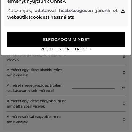
élményt nyújtsunk Önnek.
Köszönjük,
adataival tisztességesen járunk el.
A
websütik (cookies) használata
Recenziók
ELFOGADOM MINDET
ÜGYFELEINKNEK ÁLTAL ÉRTÉKELT MÉRETEK
RÉSZLETES BEÁLLÍTÁSOK
A méret sokkal kisebb, mint amit
0
viselek
A méret egy kicsit kisebb, mint
0
amit viselek
A méret megegyezik az általam
32
szokásosan viselt mérettel
A méret egy kicsit nagyobb, mint
0
amit általában viselek
A méret sokkal nagyobb, mint
0
amit viselek