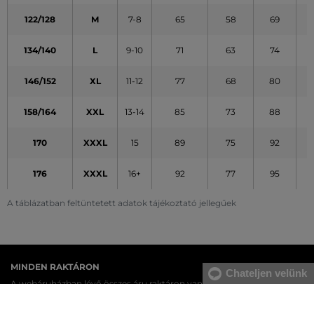
122/128
M
7-8
65
58
69
134/140
L
9-10
71
63
74
146/152
XL
11-12
77
68
80
158/164
XXL
13-14
85
73
88
170
XXXL
15
89
75
92
176
XXXL
16+
92
77
95
A táblázatban feltüntetett adatok tájékoztató jellegűek
MINDEN RAKTÁRON
Chateljen velünk
A webáruházban lévő összes áru raktáron van.