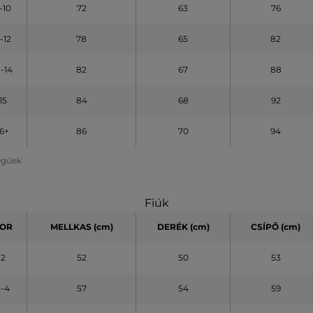
-10
72
63
76
1-12
78
65
82
3-14
82
67
88
15
84
68
92
16+
86
70
94
legűek
Fiúk
OR
MELLKAS (cm)
DERÉK (cm)
CSÍPŐ (cm)
2
52
50
53
3-4
57
54
59