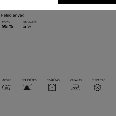
felső anyag
PAMUT
ELASZTÁN
95 %
5 %
MOSÁS
FEHÉRÍTÉS
SZÁRÍTÁS
VASALÁS
TISZTÍTÁS