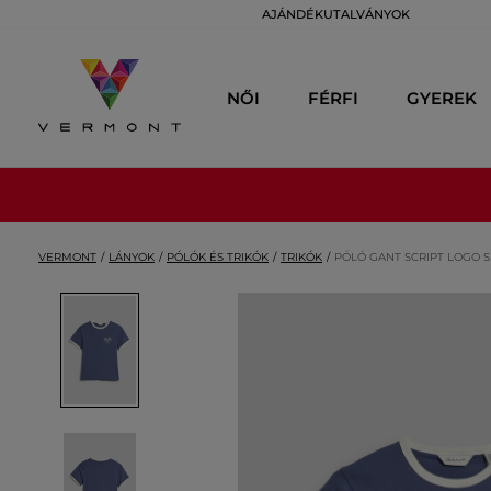
AJÁNDÉKUTALVÁNYOK
NŐI
FÉRFI
GYEREK
VERMONT
LÁNYOK
PÓLÓK ÉS TRIKÓK
TRIKÓK
PÓLÓ GANT SCRIPT LOGO S