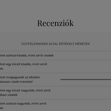
Recenziók
ÜGYFELEINKNEK ÁLTAL ÉRTÉKELT MÉRETEK
ret sokkal kisebb, mint amit viselek
ret egy kicsit kisebb, mint amit
lek
ret megegyezik az általam
ásosan viselt mérettel
ret egy kicsit nagyobb, mint amit
lában viselek
ret sokkal nagyobb, mint amit
lek