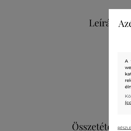
Leírás
Az
A 
we
ka
re
él
Kö
(c
Összetétel
RÉSZLE