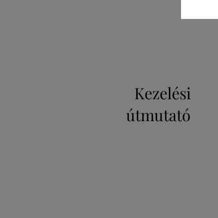
Kezelési
útmutató