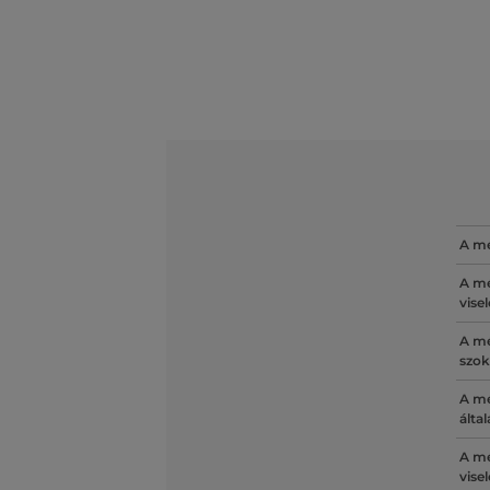
A mé
A mé
vise
A mé
szok
A mé
álta
A mé
vise