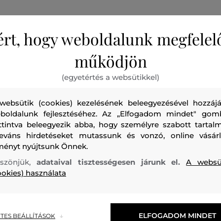
ért, hogy weboldalunk megfelel
működjön
Slim szabású, derékig érő lány póló. A kerek nyakkivágás és
(egyetértés a websütikkel)
kontrasztos szegélye összeillik a mellkason található erede
színével. Anyaga kellemesen puha, prémium eredetű pamut
websütik (cookies) kezelésének beleegyezésével hozzájá
hozzáadott elasztánnak köszönhetően rugalmas, ami maxima
boldalunk fejlesztéséhez. Az „Elfogadom mindet" gom
ttintva beleegyezik abba, hogy személyre szabott tartalm
kényelmet és garantálja, hogy a darab sokáig megőrzi eredet
leváns hirdetéseket mutassunk és vonzó, online vásárl
Rendkívül ötletes darab, amely stílusosan kiegészít minde
ményt nyújtsunk Önnek.
öltözéket.
szönjük,
adataival tisztességesen járunk el.
A websü
ookies) használata
Szabás/Típus
SLIM
Szezon: PS24
Termék kódja
605197
ELFOGADOM MINDET
TES BEÁLLÍTÁSOK