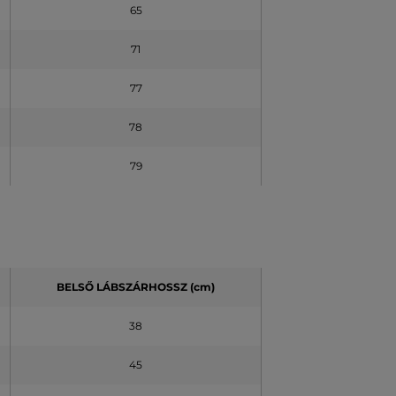
65
71
77
78
79
BELSŐ LÁBSZÁRHOSSZ (cm)
38
45