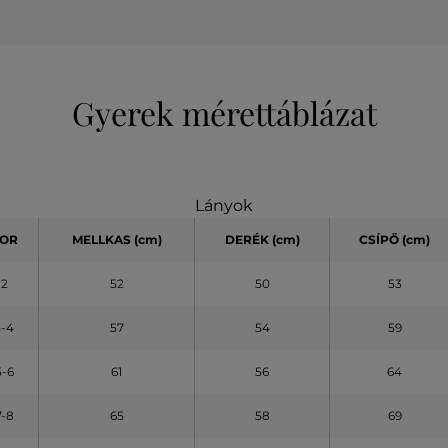
Gyerek mérettáblázat
Lányok
OR
MELLKAS
(cm)
DERÉK (cm)
CSÍPŐ (cm)
2
52
50
53
3-4
57
54
59
5-6
61
56
64
7-8
65
58
69