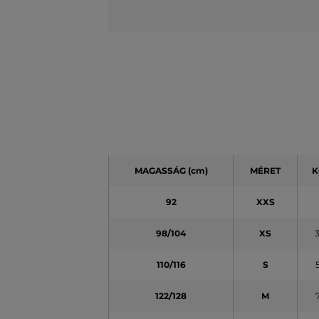
MAGASSÁG
(cm)
MÉRET
K
92
XXS
98/104
XS
110/116
S
122/128
M