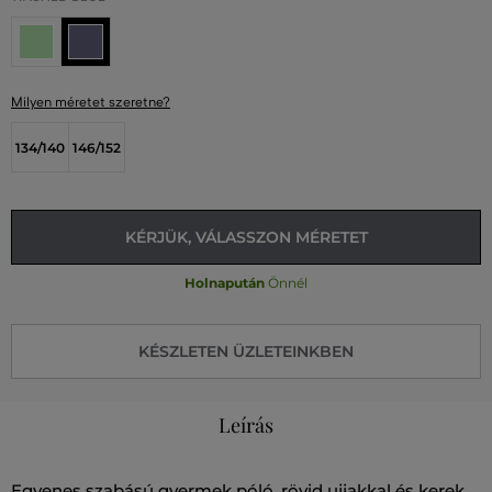
Milyen méretet szeretne?
134/140
146/152
KÉRJÜK, VÁLASSZON MÉRETET
Holnapután
Önnél
KÉSZLETEN ÜZLETEINKBEN
Leírás
Egyenes szabású gyermek póló, rövid ujjakkal és kerek