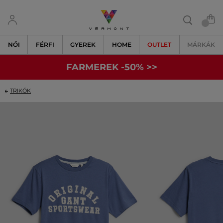
NŐI
FÉRFI
GYEREK
HOME
OUTLET
MÁRKÁK
FARMEREK -50% >>
TRIKÓK