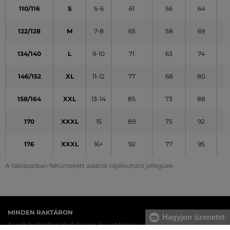
110/116
S
5-6
61
56
64
122/128
M
7-8
65
58
69
134/140
L
9-10
71
63
74
146/152
XL
11-12
77
68
80
158/164
XXL
13-14
85
73
88
170
XXXL
15
89
75
92
176
XXXL
16+
92
77
95
A táblázatban feltüntetett adatok tájékoztató jellegűek
MINDEN RAKTÁRON
Hagyjon üzenetet
A webáruházban lévő összes áru raktáron van.