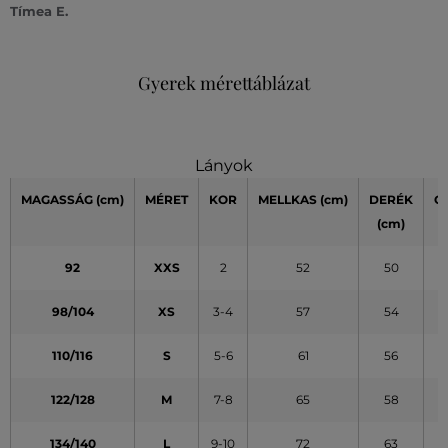
Tímea E.
Gyerek mérettáblázat
Lányok
MAGASSÁG
(cm)
MÉRET
KOR
MELLKAS
(cm)
DERÉK
C
(cm)
(
92
XXS
2
52
50
98/104
XS
3-4
57
54
110/116
S
5-6
61
56
122/128
M
7-8
65
58
134/140
L
9-10
72
63