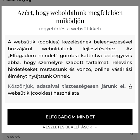
PAMUT
Azért, hogy weboldalunk megfelelően
100 %
működjön
(egyetértés a websütikkel)
Kezelési útmutató
A websütik (cookies) kezelésének beleegyezésével
hozzájárul weboldalunk fejlesztéséhez. Az
„Elfogadom mindet" gombra kattintva beleegyezik
MOSÁS
FEHÉRÍTÉS
SZÁRÍTÁS
VASALÁS
TISZTÍTÁS
abba, hogy személyre szabott tartalmat, releváns
hirdetéseket mutassunk és vonzó, online vásárlási
élményt nyújtsunk Önnek.
Köszönjük,
adataival tisztességesen járunk el.
A
websütik (cookies) használata
Recenziók
ÜGYFELEINKNEK ÁLTAL ÉRTÉKELT MÉRETEK
ELFOGADOM MINDET
RÉSZLETES BEÁLLÍTÁSOK
A méret sokkal kisebb, mint amit
0
viselek