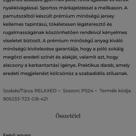
nyakkivágással. Sportos márkajelzéssel a mellkason. A
pamutszálból készült prémium minőségű jersey
kellemes tapintású, tökéletesen légáteresztő és
rugalmasságának köszönhetően rendkívül kényelmes
viseletet biztosít. A prémium minőségű anyag kiváló
minőségű kivitelezése garantálja, hogy a póló sokáig
megőrzi eredeti színét és alakját, valamit azt, hogy
alacsony a karbantartási igénye. Praktikus darab, amely
eredeti megjelenést kölcsönöz a szabadidős stílusnak.
Szabás/Típus
RELAXED
Szezon: PS24
Termék kódja
905233-723-GB-421
Összetétel
felső anyag