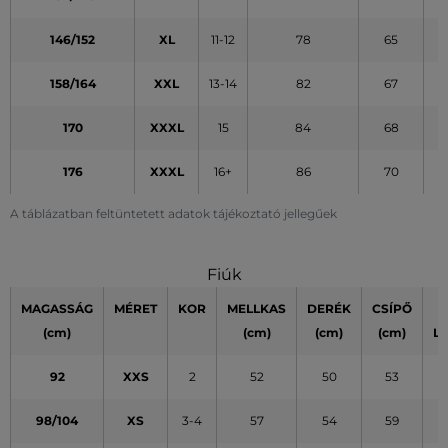
146/152
XL
11-12
78
65
158/164
XXL
13-14
82
67
170
XXXL
15
84
68
176
XXXL
16+
86
70
A táblázatban feltüntetett adatok tájékoztató jellegűek
Fiúk
MAGASSÁG
MÉRET
KOR
MELLKAS
DERÉK
CSÍPŐ
(cm)
(cm)
(cm)
(cm)
L
92
XXS
2
52
50
53
98/104
XS
3-4
57
54
59