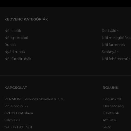
KEDVENC KATEGÓRIÁK
Női cipők
Retikülök
Női sportcipő
Női melegítőfels
Ruhák
Női farmerek
Nyári ruhák
Szoknyák
Női fürdőruhák
Női fehérneműk
KAPCSOLAT
RÓLUNK
VERMONT Services Slovakia s. r. o.
Cégünkről
Vlčie hrdlo 53
Elérhetőség
821 07 Bratislava
Üzleteink
Szlovákia
Affiliate
tel.:
06 1 901 1901
Sajtó