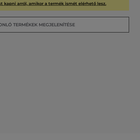
t kapni arról, amikor a termék ismét elérhető lesz.
ONLÓ TERMÉKEK MEGJELENÍTÉSE
USÍTVA