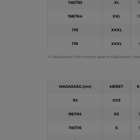
146/152
XL
1
158/164
XXL
1
170
XXXL
176
XXXL
A táblázatban feltüntetett adatok tájékoztató jel
MAGASSÁG (cm)
MÉRET
K
92
XXS
98/104
XS
110/116
S