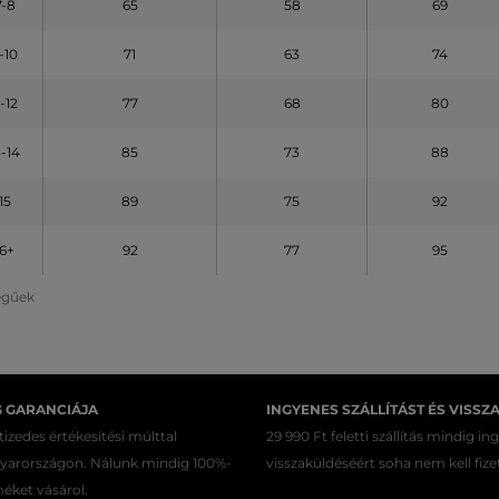
7-8
65
58
69
-10
71
63
74
1-12
77
68
80
3-14
85
73
88
15
89
75
92
16+
92
77
95
legűek
G GARANCIÁJA
INGYENES SZÁLLÍTÁST ÉS VISSZ
izedes értékesítési múlttal
29 990 Ft feletti szállítás mindig in
gyarországon. Nálunk mindig 100%-
visszaküldéséért soha nem kell fize
méket vásárol.