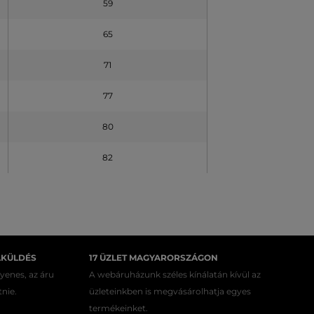
59
65
71
77
80
82
AKÜLDÉS
17 ÜZLET MAGYARORSZÁGON
gyenes, az áru
A webáruházunk széles kínálatán kívül az
tnie.
üzleteinkben is megvásárolhatja egyes
termékeinket.