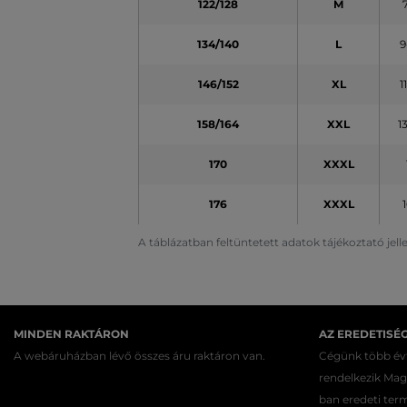
122/128
M
134/140
L
9
146/152
XL
1
158/164
XXL
1
170
XXXL
176
XXXL
A táblázatban feltüntetett adatok tájékoztató jel
MINDEN RAKTÁRON
AZ EREDETISÉ
A webáruházban lévő összes áru raktáron van.
Cégünk több évt
rendelkezik Ma
ban eredeti ter