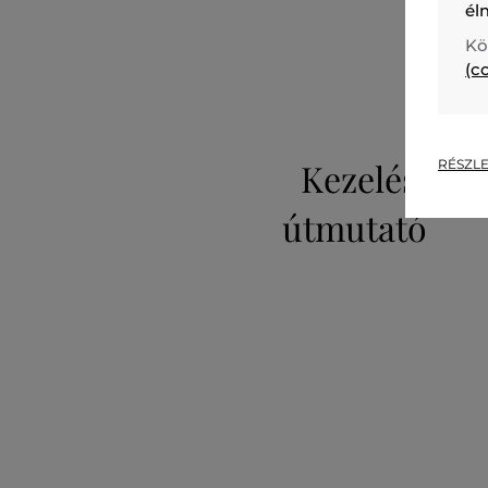
él
Kö
(c
Kezelési
RÉSZLE
útmutató