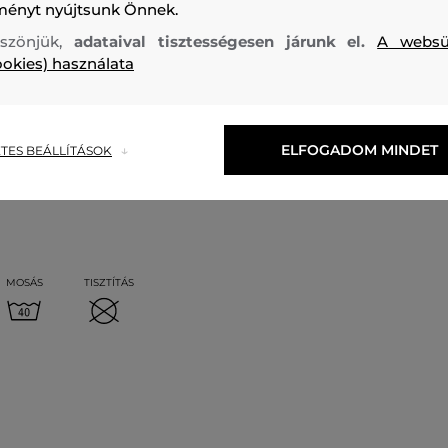
ményt nyújtsunk Önnek.
felső anyag
szönjük,
adataival tisztességesen járunk el.
A websü
PAMUT
ELASZTÁN
ookies) használata
95 %
5 %
ELFOGADOM MINDET
TES BEÁLLÍTÁSOK
MOSÁS
TISZTÍTÁS