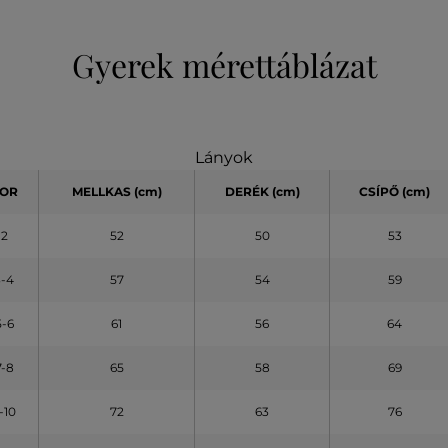
Gyerek mérettáblázat
Lányok
OR
MELLKAS
(cm)
DERÉK (cm)
CSÍPŐ (cm)
2
52
50
53
3-4
57
54
59
5-6
61
56
64
7-8
65
58
69
-10
72
63
76