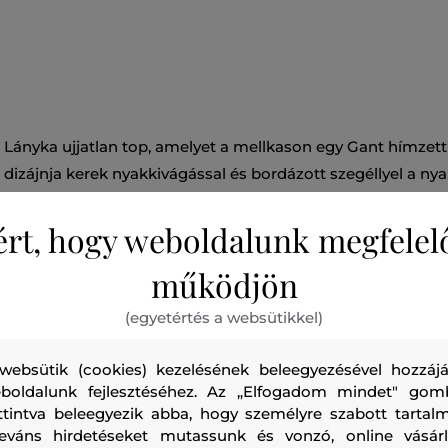
Lányka ujjatlan top, amelyet a mellkason egy Gant hímzett 
dizájnja kerek nyakkivágással és bordázott szegéllyel a nya
egészül ki. A prémium pamutból készült rugalmas kötés tö
ért, hogy weboldalunk megfelel
képességet, formamegtartást és egyszerű karbantartást ga
kombinálható és praktikus darab, amely stílusosan kiegész
működjön
öltözéket.
(egyetértés a websütikkel)
Szezon: SS26
Termék kódja
812200053-326-GG-110
websütik (cookies) kezelésének beleegyezésével hozzájá
boldalunk fejlesztéséhez. Az „Elfogadom mindet" gom
ttintva beleegyezik abba, hogy személyre szabott tartalm
leváns hirdetéseket mutassunk és vonzó, online vásárl