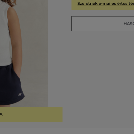
Szeretnék e-mailes értesítés
HAS
A
KIÁR