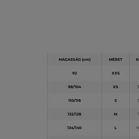
MAGASSÁG
(cm)
MÉRET
K
92
XXS
98/104
XS
110/116
S
122/128
M
134/140
L
9