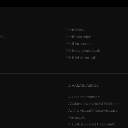
Férfi cipők
ők
Férfi sportcipő
Férfi farmerek
Férfi rövidnadrágok
Férfi fehérneműk
A VÁSÁRLÁSRÓL
A vásárlás menete
Általános szerződési feltételek
Az áru visszatérítése/visszáru
Panaszok
A sütik (cookies) használata