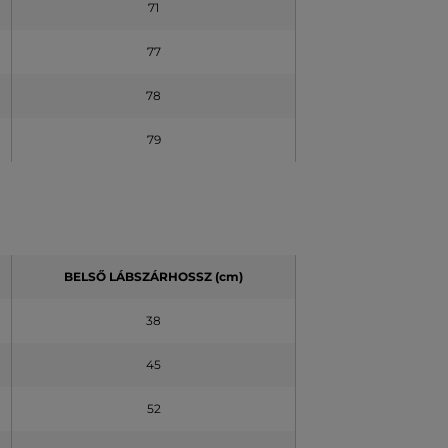
71
77
78
79
BELSŐ LÁBSZÁRHOSSZ (cm)
38
45
52