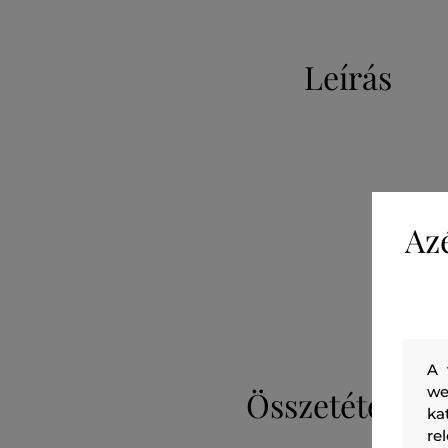
Leírás
Az
A 
we
Összetétel
ka
re