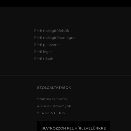
Férfi melegítőfelsők
Férfi melegítőnadrágok
Férfi pulóverek
Férfi ingek
Férfi trikók
SZOLGÁLTATASOK
Szállítás és fizetés
Ajándékutalványok
VERMONT Club
IRATKOZZON FEL HÍRLEVELÜNKRE