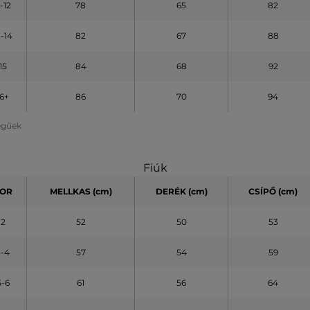
1-12
78
65
82
3-14
82
67
88
15
84
68
92
16+
86
70
94
legűek
Fiúk
OR
MELLKAS (cm)
DERÉK (cm)
CSÍPŐ (cm)
2
52
50
53
3-4
57
54
59
5-6
61
56
64