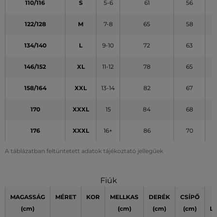
110/116
S
5-6
61
56
122/128
M
7-8
65
58
134/140
L
9-10
72
63
146/152
XL
11-12
78
65
158/164
XXL
13-14
82
67
170
XXXL
15
84
68
176
XXXL
16+
86
70
A táblázatban feltüntetett adatok tájékoztató jellegűek
Fiúk
MAGASSÁG
MÉRET
KOR
MELLKAS
DERÉK
CSÍPŐ
(cm)
(cm)
(cm)
(cm)
L