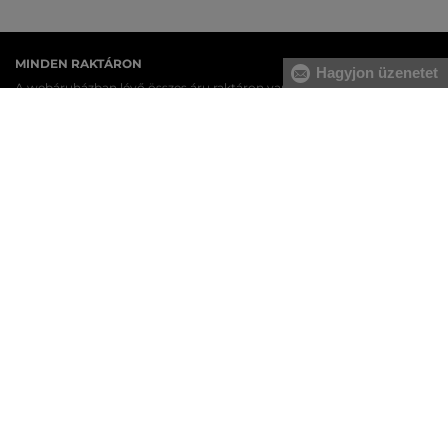
MINDEN RAKTÁRON
Hagyjon üzenetet
A webáruházban lévő összes áru raktáron van.
AZ EREDETISÉG GARANCIÁJA
Cégünk több évtizedes értékesítési múlttal rendelkezik
Magyarországon. Nálunk mindig 100%-ban eredeti terméket vásárol.
INGYENES SZÁLLÍTÁST ÉS VISSZAKÜLDÉS
29 990 Ft feletti szállítás mindig ingyenes, az áru visszaküldéséért
soha nem kell fizetnie.
17 ÜZLET MAGYARORSZÁGON
A webáruházunk széles kínálatán kívül az üzleteinkben is
megvásárolhatja egyes termékeinket.
KEDVENC KATEGÓRIÁK