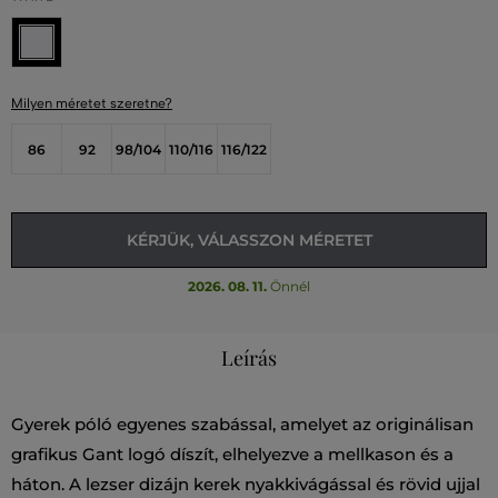
Milyen méretet szeretne?
86
92
98/104
110/116
116/122
KÉRJÜK, VÁLASSZON MÉRETET
2026. 08. 11.
Önnél
Leírás
Gyerek póló egyenes szabással, amelyet az originálisan
grafikus Gant logó díszít, elhelyezve a mellkason és a
háton. A lezser dizájn kerek nyakkivágással és rövid ujjal