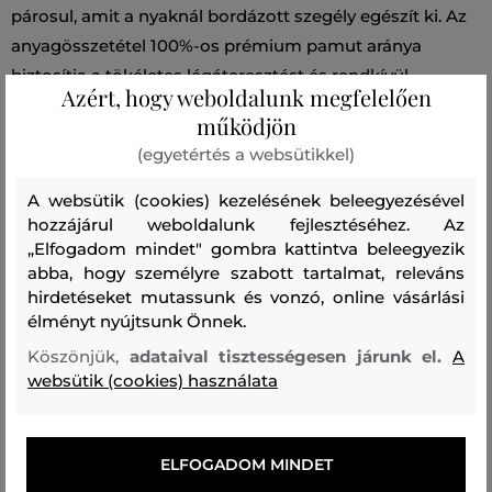
párosul, amit a nyaknál bordázott szegély egészít ki. Az
anyagösszetétel 100%-os prémium pamut aránya
biztosítja a tökéletes légáteresztést és rendkívül
Azért, hogy weboldalunk megfelelően
kellemes viseletet. Remekül kombinálható és praktikus
működjön
darab, amely mindennapos viseletre alkalmas.
(egyetértés a websütikkel)
Szezon: SS26
Termék kódja
812300010-326-GB-110
A websütik (cookies) kezelésének beleegyezésével
hozzájárul weboldalunk fejlesztéséhez. Az
„Elfogadom mindet" gombra kattintva beleegyezik
Összetétel
abba, hogy személyre szabott tartalmat, releváns
hirdetéseket mutassunk és vonzó, online vásárlási
élményt nyújtsunk Önnek.
felső anyag
Köszönjük,
adataival tisztességesen járunk el.
A
PAMUT
100 %
websütik (cookies) használata
Kezelési útmutató
ELFOGADOM MINDET