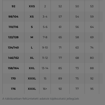
92
XXS
2
52
50
53
98/104
XS
3-4
57
54
59
110/116
S
5-6
61
56
64
122/128
M
7-8
65
58
69
134/140
L
9-10
71
63
74
146/152
XL
11-12
77
68
80
158/164
XXL
13-14
85
73
88
170
XXXL
15
89
75
92
176
XXXL
16+
92
77
95
A táblázatban feltüntetett adatok tájékoztató jellegűek