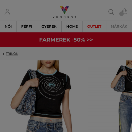
NŐI
FÉRFI
GYEREK
HOME
OUTLET
MÁRKÁK
FARMEREK -50% >>
TRIKÓK