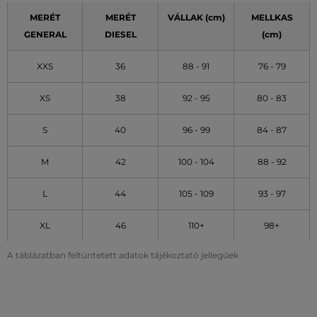
MERÉT
MERÉT
VÁLLAK (cm)
MELLKAS
GENERAL
DIESEL
(cm)
XXS
36
88 - 91
76 - 79
XS
38
92 - 95
80 - 83
S
40
96 - 99
84 - 87
M
42
100 - 104
88 - 92
L
44
105 - 109
93 - 97
XL
46
110+
98+
A táblázatban feltüntetett adatok tájékoztató jellegűek