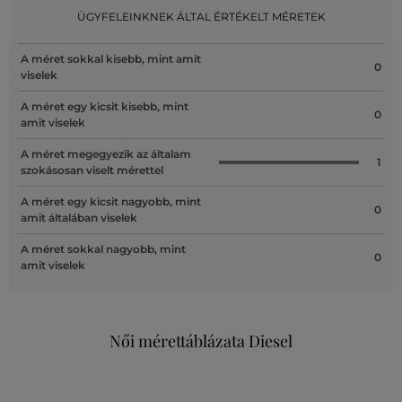
ÜGYFELEINKNEK ÁLTAL ÉRTÉKELT MÉRETEK
A méret sokkal kisebb, mint amit
0
viselek
A méret egy kicsit kisebb, mint
0
amit viselek
A méret megegyezik az általam
1
szokásosan viselt mérettel
A méret egy kicsit nagyobb, mint
0
amit általában viselek
A méret sokkal nagyobb, mint
0
amit viselek
Női mérettáblázata Diesel