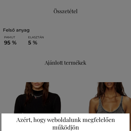
Összetétel
felső anyag
PAMUT
ELASZTÁN
95 %
5 %
Ajánlott termékek
Azért, hogy weboldalunk megfelelően
működjön