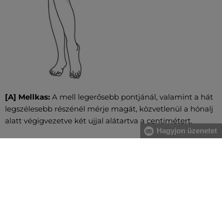
[A] Mellkas:
A mell legerősebb pontjánál, valamint a hát
legszélesebb részénél mérje magát, közvetlenül a hónalj
alatt végigvezetve két ujjal alátartva a centimétert.
Hagyjon üzenetet
[B] Derék:
A derékbőséget a köldök magasságában, a
legkeskenyebb résznél vezesse végig, vízszintesen, két
ujjal alátartva a centimétert. Nagyobb has esetében a
gerinc kanyarulatától a has legkiugróbb pontjáig mérje.
[C] Csípő:
Vezesse körbe oldalról kezdve a csípő és a
fenék legszélesebb részeinél a centimétert. Figyeljen