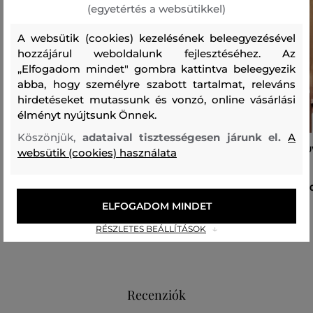
(egyetértés a websütikkel)
A websütik (cookies) kezelésének beleegyezésével
hozzájárul weboldalunk fejlesztéséhez. Az
„Elfogadom mindet" gombra kattintva beleegyezik
abba, hogy személyre szabott tartalmat, releváns
hirdetéseket mutassunk és vonzó, online vásárlási
élményt nyújtsunk Önnek.
Köszönjük,
adataival tisztességesen járunk el.
A
PÓLÓ DIESEL T-MOKKY-LS-MICRODIV
BODY DIESEL PHOEBE-DNM 
websütik (cookies) használata
TANK TOP
BODY
47 990 Ft
40
ELFOGADOM MINDET
Elérhető méretek:
Elérhető méretek:
XXS
,
XS
,
S
,
M
,
L
+1 további
XXS
,
XS
,
S
,
M
,
L
RÉSZLETES BEÁLLÍTÁSOK
Recenziók