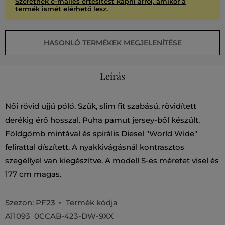
Szeretnék e-mailes értesítést kapni arról, amikor a
termék ismét elérhető lesz.
HASONLÓ TERMÉKEK MEGJELENÍTÉSE
Leírás
Női rövid ujjú póló. Szűk, slim fit szabású, rövidített
derékig érő hosszal. Puha pamut jersey-ből készült.
Földgömb mintával és spirális Diesel "World Wide"
felirattal díszített. A nyakkivágásnál kontrasztos
szegéllyel van kiegészítve. A modell S-es méretet visel és
177 cm magas.
Szezon: PF23
Termék kódja
A11093_0CCAB-423-DW-9XX