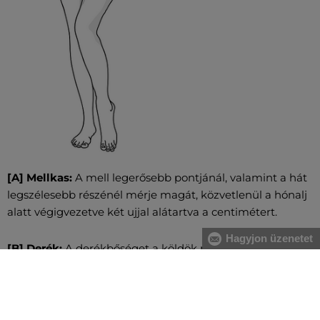
[A] Mellkas:
A mell legerősebb pontjánál, valamint a hát
legszélesebb részénél mérje magát, közvetlenül a hónalj
alatt végigvezetve két ujjal alátartva a centimétert.
Hagyjon üzenetet
[B] Derék:
A derékbőséget a köldök magasságában, a
legkeskenyebb résznél vezesse végig, vízszintesen, két
ujjal alátartva a centimétert. Nagyobb has esetében a
gerinc kanyarulatától a has legkiugróbb pontjáig mérje.