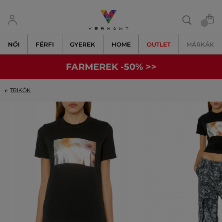
NŐI
FÉRFI
GYEREK
HOME
OUTLET
MÁRKÁK
FARMEREK -50% >>
TRIKÓK