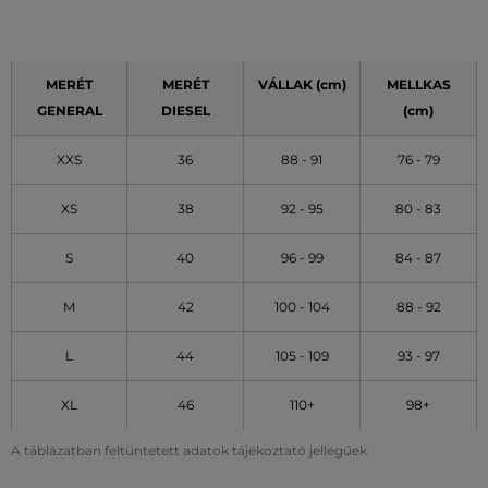
MERÉT
MERÉT
VÁLLAK (cm)
MELLKAS
GENERAL
DIESEL
(cm)
XXS
36
88 - 91
76 - 79
XS
38
92 - 95
80 - 83
S
40
96 - 99
84 - 87
M
42
100 - 104
88 - 92
L
44
105 - 109
93 - 97
XL
46
110+
98+
A táblázatban feltüntetett adatok tájékoztató jellegűek