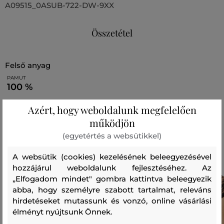
A09515_0ASUB-722-DW-9XX
Összetétel
felső anyag
PAMUT
100 %
Azért, hogy weboldalunk megfelelően
Ajánlott termékek
működjön
(egyetértés a websütikkel)
A websütik (cookies) kezelésének beleegyezésével
hozzájárul weboldalunk fejlesztéséhez. Az
„Elfogadom mindet" gombra kattintva beleegyezik
abba, hogy személyre szabott tartalmat, releváns
hirdetéseket mutassunk és vonzó, online vásárlási
élményt nyújtsunk Önnek.