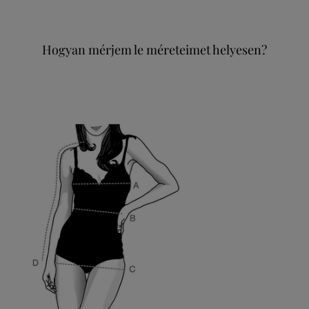
Hogyan mérjem le méreteimet helyesen?