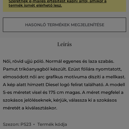
Szeretnék e-mailes értesítést kapni arról, amikor a
termék ismét elérhető lesz.
HASONLÓ TERMÉKEK MEGJELENÍTÉSE
Leírás
Női, rövid ujjú póló. Normál egyenes és laza szabás.
Pamut trikóanyagból készült. Ezüst fóliára nyomtatott,
elmosódott női arc grafikus motívuma díszíti a mellkast.
A kép alatt hímzett Diesel logó felirat található. A modell
S-es méretet visel és 175 cm magas. A méret megfelel a
szokásos jelöléseknek, kérjük, válassza ki a szokásos
méretét a kiválasztáskor.
Szezon: PS23
Termék kódja