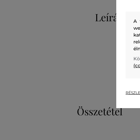
Leírás
A 
we
ka
re
él
Kö
(c
RÉSZLE
Összetétel