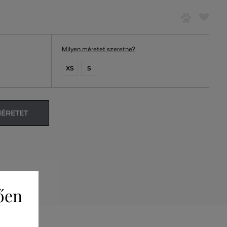
Milyen méretet szeretne?
XS
S
MÉRETET
l
ően