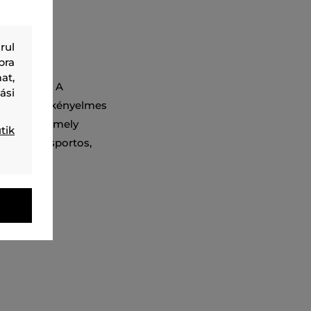
rul
bra
at,
an ellátva. A
ási
alakját és kényelmes
us darab, amely
tik
zíti majd sportos,