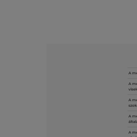
A mé
A mé
vise
A mé
szok
A mé
álta
A mé