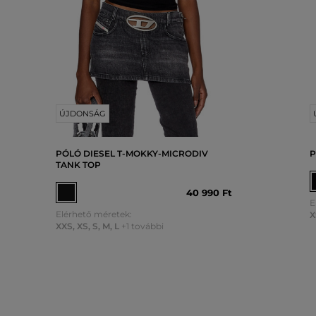
ÚJDONSÁG
PÓLÓ DIESEL T-MOKKY-MICRODIV
P
TANK TOP
40 990 Ft
E
Elérhető méretek:
X
XXS
,
XS
,
S
,
M
,
L
+1 további