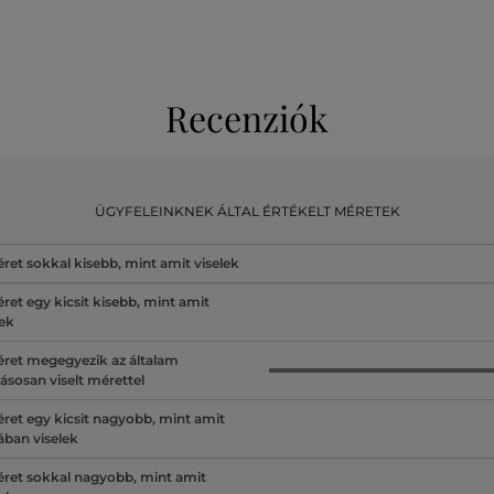
Recenziók
ÜGYFELEINKNEK ÁLTAL ÉRTÉKELT MÉRETEK
ret sokkal kisebb, mint amit viselek
ret egy kicsit kisebb, mint amit
lek
ret megegyezik az általam
ásosan viselt mérettel
ret egy kicsit nagyobb, mint amit
lában viselek
ret sokkal nagyobb, mint amit