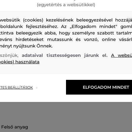
(egyetértés a websütikkel)
websütik (cookies) kezelésének beleegyezésével hozzájá
boldalunk fejlesztéséhez. Az „Elfogadom mindet" gom
ttintva beleegyezik abba, hogy személyre szabott tartalm
Virágos, hosszú ujjú női póló, amely kerek nyakkivágással v
leváns hirdetéseket mutassunk és vonzó, online vásárl
pamutból készült kötött anyag rugalmas, megőrzi eredeti 
ményt nyújtsunk Önnek.
viseletet biztosít. Könnyen karbantartható. Nagyon praktik
szönjük,
adataival tisztességesen járunk el.
A websü
tökéletesen mutat zakó vagy pulóver alatt. Remekül kiegés
ookies) használata
ugyanakkor szabadidős öltözékét.
Szezon: FW24
Termék kódja
309305_4T99-624-CW-94
ELFOGADOM MINDET
TES BEÁLLÍTÁSOK
felső anyag