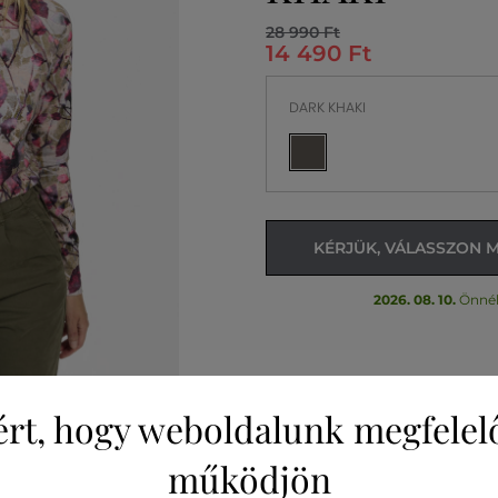
28 990 Ft
14 490 Ft
DARK KHAKI
KÉRJÜK, VÁLASSZON 
2026. 08. 10.
Önné
ért, hogy weboldalunk megfelel
működjön