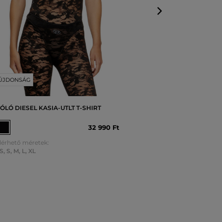
ÚJDONSÁG
ÓLÓ DIESEL KASIA-UTLT T-SHIRT
32 990 Ft
lérhető méretek:
S
,
S
,
M
,
L
,
XL