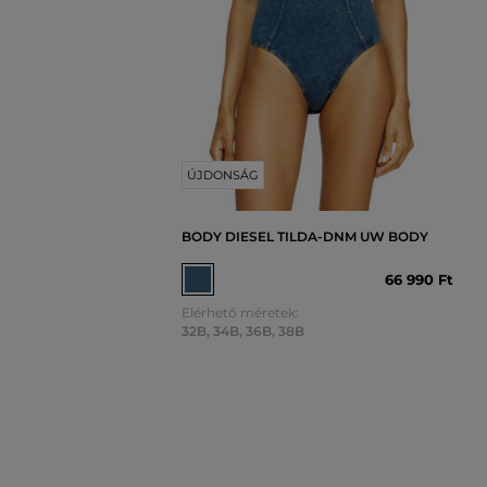
ÚJDONSÁG
BODY DIESEL TILDA-DNM UW BODY
66 990 Ft
Elérhető méretek:
32B
,
34B
,
36B
,
38B