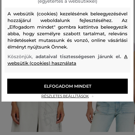
(egyetértés a websütikkel)
Ajánlott termékek
A websütik (cookies) kezelésének beleegyezésével
hozzájárul weboldalunk fejlesztéséhez. Az
„Elfogadom mindet" gombra kattintva beleegyezik
abba, hogy személyre szabott tartalmat, releváns
hirdetéseket mutassunk és vonzó, online vásárlási
élményt nyújtsunk Önnek.
Köszönjük,
adataival tisztességesen járunk el.
A
websütik (cookies) használata
ELFOGADOM MINDET
RÉSZLETES BEÁLLÍTÁSOK