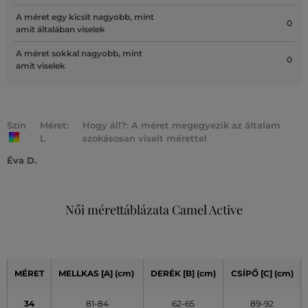
A méret egy kicsit nagyobb, mint
0
amit általában viselek
A méret sokkal nagyobb, mint
0
amit viselek
Szín
Méret:
Hogy áll?: A méret megegyezik az általam
L
szokásosan viselt mérettel
Éva D.
Női mérettáblázata Camel Active
MÉRET
MELLKAS
[A]
(cm)
DERÉK
[B] (cm)
CSÍPŐ
[C] (cm)
34
81-84
62-65
89-92