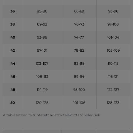
36
85-88
66-69
93-96
38
89-92
70-73
97-100
40
93-96
74-77
101-104
42
97-101
78-82
105-109
44
102-107
83-88
110-115
46
108-113
89-94
116-121
48
114-119
95-100
122-127
50
120-125
101-106
128-133
A táblázatban feltüntetett adatok tájékoztató jellegűek