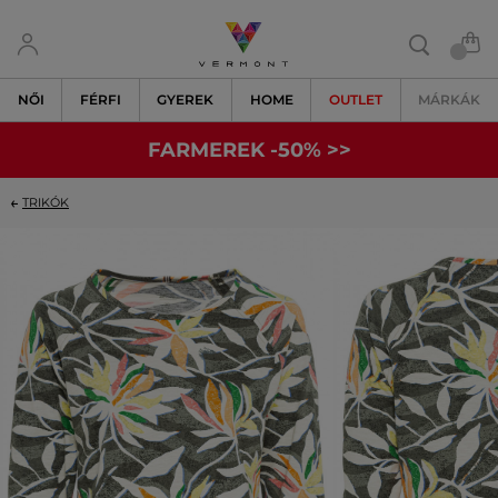
NŐI
FÉRFI
GYEREK
HOME
OUTLET
MÁRKÁK
FARMEREK -50% >>
TRIKÓK