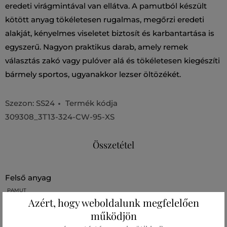
eredeti virágmintával van ellátva. A pamutból készült
kötött anyag tökéletesen rugalmas, megőrzi eredeti
alakját, kényelmes viseletet biztosít és karbantartása is
egyszerű. Nagyon praktikus darab, amely remek
választás zakó vagy pulóver alá és tökéletesen kiegészíti
bármely sportos, ugyanakkor lezser öltözékét.
Szezon: SS24
Termék kódja
309308_3T13-324-CW-95-XS
Összetétel
felső anyag
PAMUT
100 %
Azért, hogy weboldalunk megfelelően
működjön