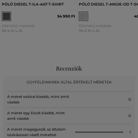
PÓLÓ DIESEL T-ILA-AA7 T-SHIRT
PÓLÓ DIESEL T-ANGIE-OD T-S
54 990 Ft
40
Elérhető méretek:
Elérhető méretek:
XS
,
S
,
M
,
L
,
XL
XS
,
S
,
M
,
L
,
XL
Recenziók
ÜGYFELEINKNEK ÁLTAL ÉRTÉKELT MÉRETEK
A méret sokkal kisebb, mint amit
0
viselek
A méret egy kicsit kisebb, mint
0
amit viselek
A méret megegyezik az általam
1
szokásosan viselt mérettel