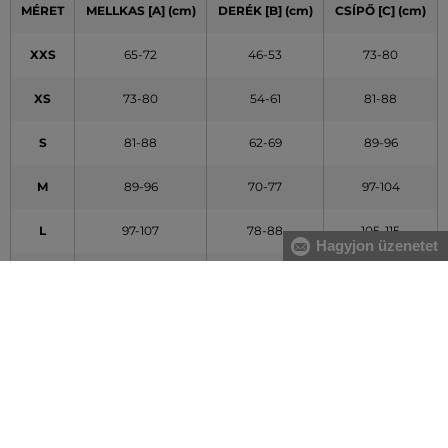
MÉRET
MELLKAS [A] (cm)
DERÉK [B] (cm)
CSÍPŐ [C] (cm)
XXS
65-72
46-53
73-80
XS
73-80
54-61
81-88
S
81-88
62-69
89-96
M
89-96
70-77
97-104
L
97-107
78-88
105-115
Hagyjon üzenetet
XL
108-119
89-100
116-127
XXL
120-132
101-113
128-140
A táblázatban feltüntetett adatok tájékoztató jellegűek