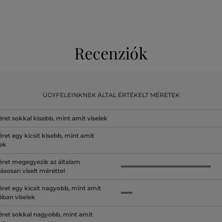
Recenziók
ÜGYFELEINKNEK ÁLTAL ÉRTÉKELT MÉRETEK
ret sokkal kisebb, mint amit viselek
ret egy kicsit kisebb, mint amit
lek
ret megegyezik az általam
ásosan viselt mérettel
ret egy kicsit nagyobb, mint amit
lában viselek
ret sokkal nagyobb, mint amit