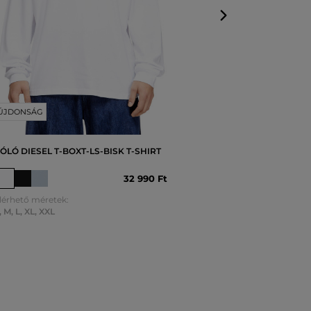
ÚJDONSÁG
ÓLÓ DIESEL T-BOXT-LS-BISK T-SHIRT
32 990 Ft
lérhető méretek:
,
M
,
L
,
XL
,
XXL