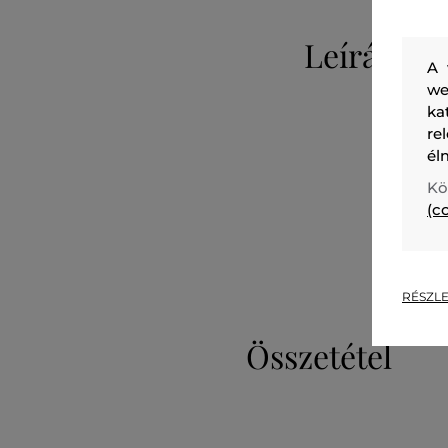
Leírás
A 
we
ka
re
él
Kö
(c
RÉSZLE
Összetétel