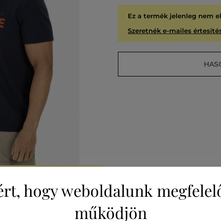
Ez a termék jelenleg nem e
Szeretnék e-mailes értesítés
HAS
A
KIÁR
ért, hogy weboldalunk megfelel
működjön