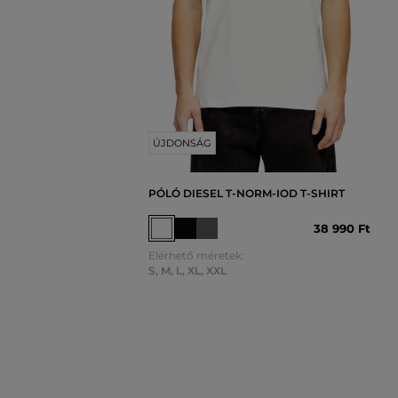
ÚJDONSÁG
PÓLÓ DIESEL T-NORM-IOD T-SHIRT
38 990 Ft
Elérhető méretek:
S
,
M
,
L
,
XL
,
XXL