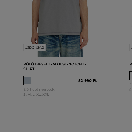
ÚJDONSÁG
PÓLÓ DIESEL T-ADJUST-NOTCH T-
P
SHIRT
52 990 Ft
E
Elérhető méretek:
S
S
,
M
,
L
,
XL
,
XXL