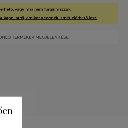
lérhető, vagy már nem forgalmazzuk.
t kapni arról, amikor a termék ismét elérhető lesz.
ONLÓ TERMÉKEK MEGJELENÍTÉSE
USÍTVA
ően