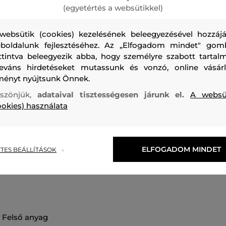
(egyetértés a websütikkel)
websütik (cookies) kezelésének beleegyezésével hozzájá
boldalunk fejlesztéséhez. Az „Elfogadom mindet" gom
ttintva beleegyezik abba, hogy személyre szabott tartalm
Férfi rövid ujjú póló. Kerek nyakkivágással ellátott, jellegz
leváns hirdetéseket mutassunk és vonzó, online vásárl
mellkason. A 100%-ban organikus pamutból készült kötött
ményt nyújtsunk Önnek.
légáteresztő, nagyon kellemes tapintású és kényelmes visel
szönjük,
adataival tisztességesen járunk el.
A websü
Alacsony karbantartási igényű. Népszerű szabadidős darab
ookies) használata
nadrággal kombinálva tökéletesen mutat majd.
Szezon: SS24
Termék kódja
409745_3T17-324-CA-48
ELFOGADOM MINDET
TES BEÁLLÍTÁSOK
felső anyag