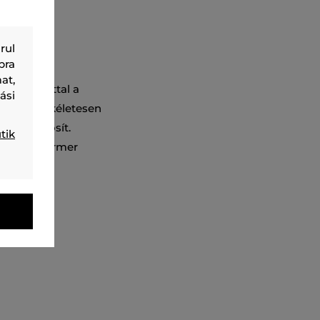
rul
bra
at,
etes nyomattal a
ási
 anyag tökéletesen
etet biztosít.
tik
, amely farmer