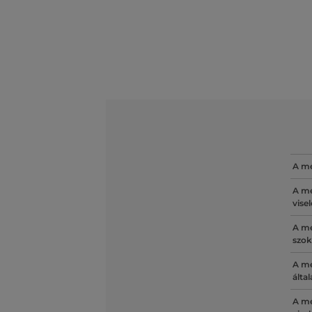
A mé
A mé
vise
A mé
szok
A mé
álta
A mé