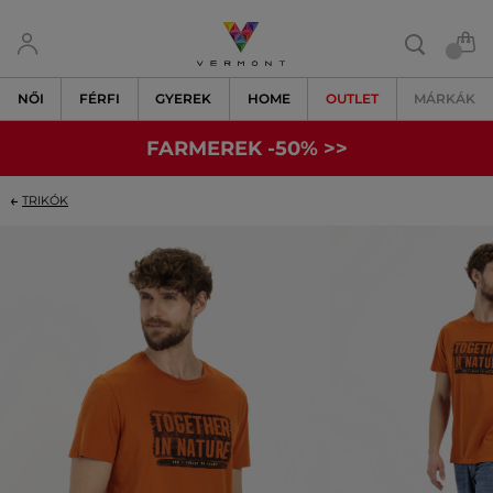
NŐI
FÉRFI
GYEREK
HOME
OUTLET
MÁRKÁK
FARMEREK -50% >>
TRIKÓK