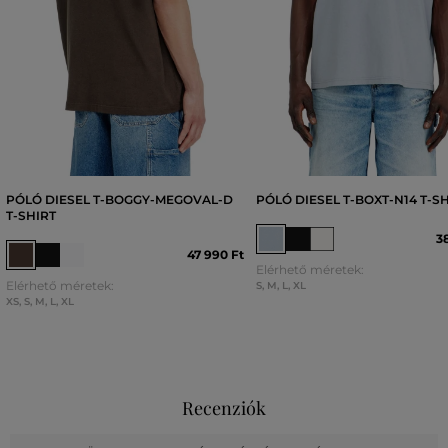
PÓLÓ DIESEL T-BOGGY-MEGOVAL-D
PÓLÓ DIESEL T-BOXT-N14 T-S
T-SHIRT
3
47 990 Ft
Elérhető méretek:
Elérhető méretek:
S
,
M
,
L
,
XL
XS
,
S
,
M
,
L
,
XL
Recenziók