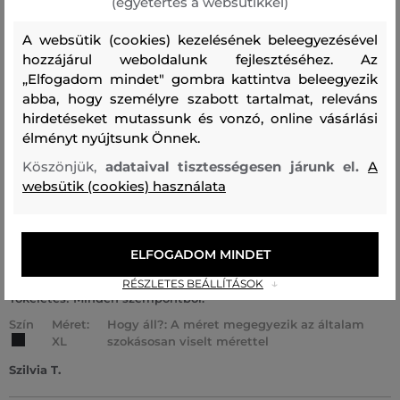
(egyetértés a websütikkel)
Szín
Méret:
Hogy áll?: A méret megegyezik az általam
A websütik (cookies) kezelésének beleegyezésével
XXXL
szokásosan viselt mérettel
hozzájárul weboldalunk fejlesztéséhez. Az
„Elfogadom mindet" gombra kattintva beleegyezik
László L.
abba, hogy személyre szabott tartalmat, releváns
hirdetéseket mutassunk és vonzó, online vásárlási
élményt nyújtsunk Önnek.
Kivalo minoseg pontos meretezes remek szabas szuper
anyagu es a polo akaszto plussz zsenialis.Remekul áll a
Köszönjük,
adataival tisztességesen járunk el.
A
férjemnek. Ajanlom.
websütik (cookies) használata
Szín
Méret:
Hogy áll?: A méret megegyezik az általam
M
szokásosan viselt mérettel
Nikolett B.
ELFOGADOM MINDET
RÉSZLETES BEÁLLÍTÁSOK
Tökéletes! Minden szempontból.
Szín
Méret:
Hogy áll?: A méret megegyezik az általam
XL
szokásosan viselt mérettel
Szilvia T.