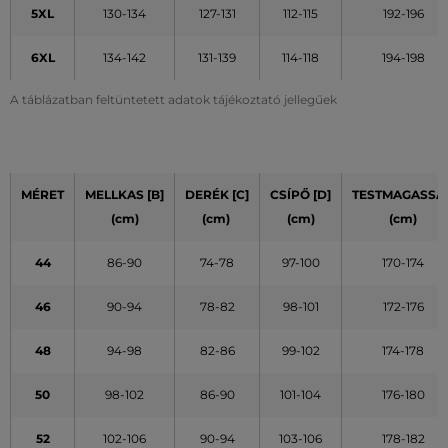
5XL
130-134
127-131
112-115
192-196
6XL
134-142
131-139
114-118
194-198
A táblázatban feltüntetett adatok tájékoztató jellegűek
MÉRET
MELLKAS [B]
DERÉK [C]
CSÍPŐ [D]
TESTMAGASSÁ
(cm)
(cm)
(cm)
(cm)
44
86-90
74-78
97-100
170-174
46
90-94
78-82
98-101
172-176
48
94-98
82-86
99-102
174-178
50
98-102
86-90
101-104
176-180
52
102-106
90-94
103-106
178-182