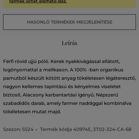
termék ismét elérhető lesz.
HASONLÓ TERMÉKEK MEGJELENÍTÉSE
Leírás
Férfi rövid ujjú póló. Kerek nyakkivágással ellátott,
logónyomattal a mellkason. A 100% -ban organikus
pamutból készült kötött anyag tökéletesen légáteresztő,
nagyon kellemes tapintású és kényelmes viseletet
biztosít. Alacsony karbantartási igényű. Népszerű
szabadidős darab, amely farmer nadrággal kombinálva
tökéletesen mutat majd.
Szezon: SS24
Termék kódja
409745_3T02-324-CA-68