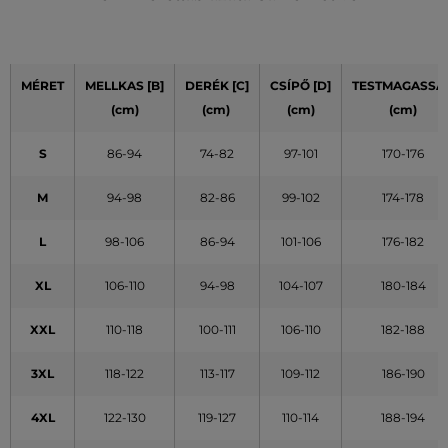
MÉRET
MELLKAS [B]
DERÉK [C]
CSÍPŐ [D]
TESTMAGASSÁ
(cm)
(cm)
(cm)
(cm)
S
86-94
74-82
97-101
170-176
M
94-98
82-86
99-102
174-178
L
98-106
86-94
101-106
176-182
XL
106-110
94-98
104-107
180-184
XXL
110-118
100-111
106-110
182-188
3XL
118-122
113-117
109-112
186-190
4XL
122-130
119-127
110-114
188-194