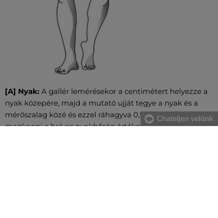
[A] Nyak:
A gallér lemérésekor a centimétert helyezze a
nyak közepére, majd a mutató ujját tegye a nyak és a
mérőszalag közé és ezzel ráhagyva 0,5 cm-t fogja
Chateljen velünk
megkapni a helyes nyakbőség értéket.
[A] Mellkas:
A mell legerősebb pontjánál, valamint a hát
legszélesebb részénél mérje magát, közvetlenül a hónalj
alatt végigvezetve két ujjal alátartva a centimétert.
[B] Derék:
A derékbőséget a köldök magasságában, a
legkeskenyebb résznél vezesse végig, vízszintesen, két