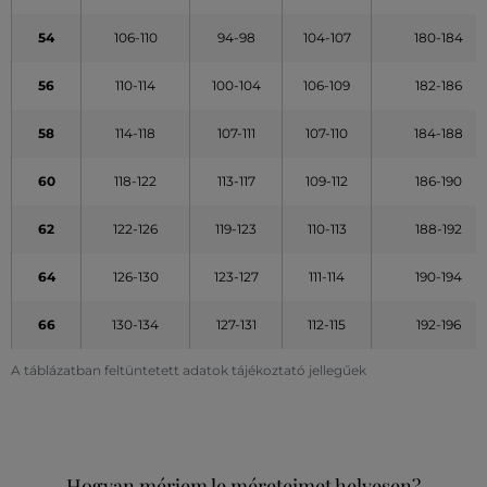
54
106-110
94-98
104-107
180-184
56
110-114
100-104
106-109
182-186
58
114-118
107-111
107-110
184-188
60
118-122
113-117
109-112
186-190
62
122-126
119-123
110-113
188-192
64
126-130
123-127
111-114
190-194
66
130-134
127-131
112-115
192-196
A táblázatban feltüntetett adatok tájékoztató jellegűek
Hogyan mérjem le méreteimet helyesen?