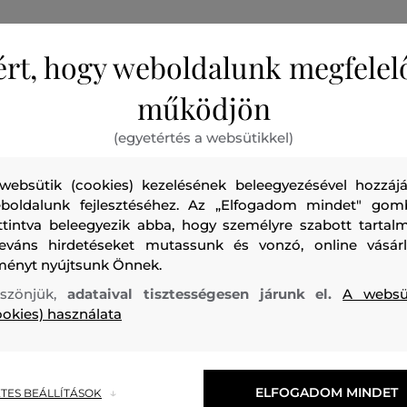
ért, hogy weboldalunk megfelel
működjön
Férfi, laza szabású pólóing rövid ujjakkal és mellzsebbel, c
kiváló minőségű anyagösszetétel tökéletes légáteresztő k
(egyetértés a websütikkel)
puhaságot és rendkívül kényelmes érzést biztosít viselés kö
websütik (cookies) kezelésének beleegyezésével hozzájá
darab, amely tökéletesen fog mutatni vászon chino rövidn
boldalunk fejlesztéséhez. Az „Elfogadom mindet" gom
kombinálva.
ttintva beleegyezik abba, hogy személyre szabott tartalm
leváns hirdetéseket mutassunk és vonzó, online vásárl
Szezon: SS24
Termék kódja
409965_1P57-324-CA-53
ményt nyújtsunk Önnek.
szönjük,
adataival tisztességesen járunk el.
A websü
ookies) használata
felső anyag
ELFOGADOM MINDET
TES BEÁLLÍTÁSOK