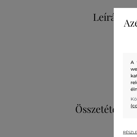
Leírás
Az
A 
we
ka
re
él
Kö
Összetétel
(c
RÉSZLE