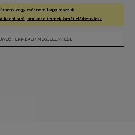
lérhető, vagy már nem forgalmazzuk.
t kapni arról, amikor a termék ismét elérhető lesz.
ONLÓ TERMÉKEK MEGJELENÍTÉSE
USÍTVA