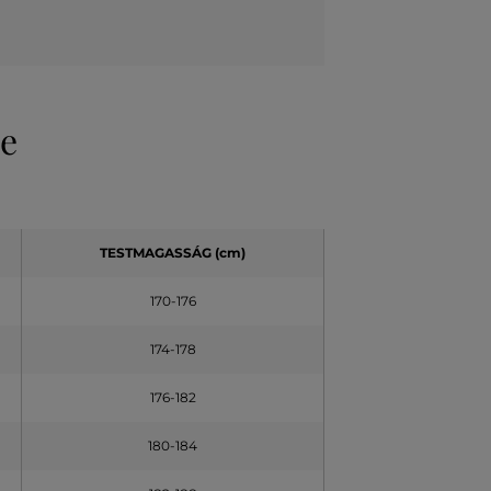
ve
TESTMAGASSÁG (cm)
170-176
174-178
176-182
180-184