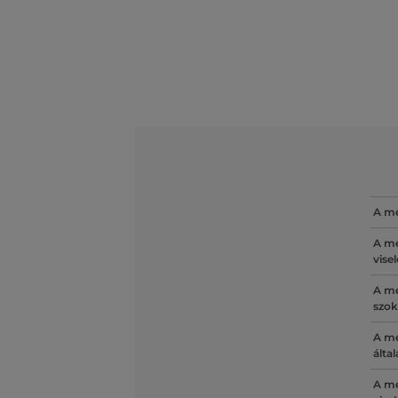
A mé
A mé
vise
A mé
szok
A mé
álta
A mé