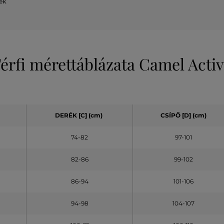
lek
érfi mérettáblázata Camel Acti
DERÉK [C] (cm)
CSÍPŐ [D] (cm)
74-82
97-101
82-86
99-102
86-94
101-106
94-98
104-107