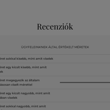
Recenziók
ÜGYFELEINKNEK ÁLTAL ÉRTÉKELT MÉRETEK
ret sokkal kisebb, mint amit viselek
ret egy kicsit kisebb, mint amit
lek
ret megegyezik az általam
ásosan viselt mérettel
ret egy kicsit nagyobb, mint amit
lában viselek
ret sokkal nagyobb, mint amit