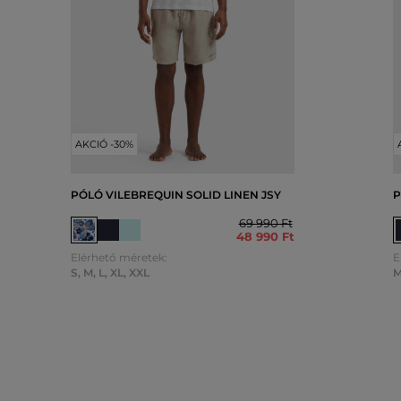
AKCIÓ -30%
PÓLÓ VILEBREQUIN SOLID LINEN JSY
P
69 990 Ft
48 990 Ft
Elérhető méretek:
E
S
,
M
,
L
,
XL
,
XXL