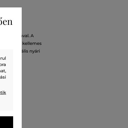
ően
síkos mintával. A
épességet, kellemes
zben. Ideális nyári
rul
adrággal
bra
at,
ási
tik