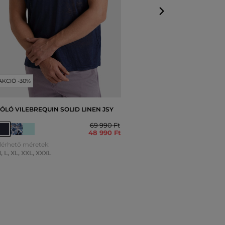
AKCIÓ -30%
ÓLÓ VILEBREQUIN SOLID LINEN JSY
69 990 Ft
48 990 Ft
lérhető méretek:
M
,
L
,
XL
,
XXL
,
XXXL