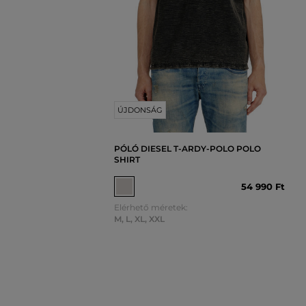
ÚJDONSÁG
PÓLÓ DIESEL T-ARDY-POLO POLO
SHIRT
54 990 Ft
Elérhető méretek:
M
,
L
,
XL
,
XXL