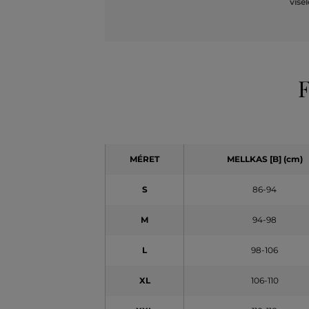
vise
F
MÉRET
MELLKAS [B] (cm)
S
86-94
M
94-98
L
98-106
XL
106-110