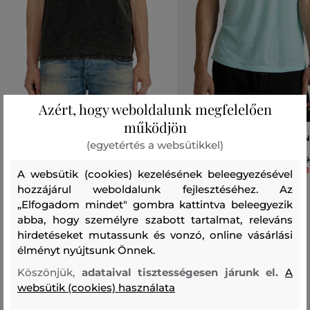
Azért, hogy weboldalunk megfelelően
működjön
PÓLÓ DIESEL T-ARDY-POLO POLO
PÓLÓ VILEBREQUIN SOLID LIN
(egyetértés a websütikkel)
SHIRT
69
48
A websütik (cookies) kezelésének beleegyezésével
54 990 Ft
Elérhető méretek:
hozzájárul weboldalunk fejlesztéséhez. Az
Elérhető méretek:
S
,
M
,
XL
„Elfogadom mindet" gombra kattintva beleegyezik
M
,
L
,
XL
,
XXL
abba, hogy személyre szabott tartalmat, releváns
hirdetéseket mutassunk és vonzó, online vásárlási
élményt nyújtsunk Önnek.
Köszönjük,
adataival tisztességesen járunk el.
A
Férfi mérettáblázata Camel Active
websütik (cookies) használata