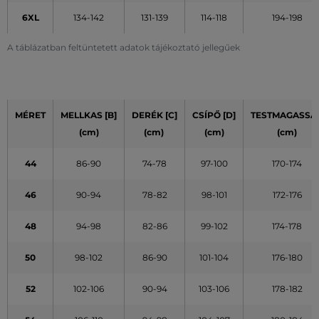
6XL
134-142
131-139
114-118
194-198
A táblázatban feltüntetett adatok tájékoztató jellegűek
MÉRET
MELLKAS [B]
DERÉK [C]
CSÍPŐ [D]
TESTMAGASSÁ
(cm)
(cm)
(cm)
(cm)
44
86-90
74-78
97-100
170-174
46
90-94
78-82
98-101
172-176
48
94-98
82-86
99-102
174-178
50
98-102
86-90
101-104
176-180
52
102-106
90-94
103-106
178-182