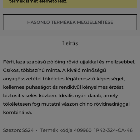
termék ismét elérhető lesz.
HASONLÓ TERMÉKEK MEGJELENÍTÉSE
Leírás
Férfi, laza szabású pólóing rövid ujjakkal és mellzsebbel.
Csíkos, többszínű minta. A kiváló minőségű
anyagösszetétel tökéletes légáteresztő képességet,
kellemes puhaságot és rendkívül kényelmes érzést
biztosít viselés közben. Ideális nyári darab, amely
tökéletesen fog mutatni vászon chino rövidnadrággal
kombinálva.
Szezon: SS24
Termék kódja
409960_1P42-324-CA-46