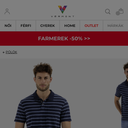
NŐI
FÉRFI
GYEREK
HOME
OUTLET
MÁRKÁK
FARMEREK -50% >>
PÓLÓK