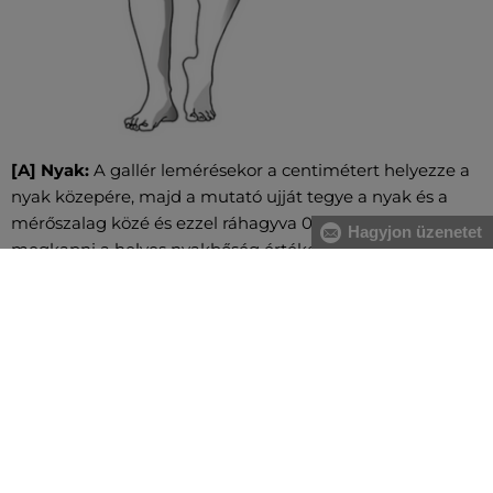
[A] Nyak:
A gallér lemérésekor a centimétert helyezze a
nyak közepére, majd a mutató ujját tegye a nyak és a
mérőszalag közé és ezzel ráhagyva 0,5 cm-t fogja
Hagyjon üzenetet
megkapni a helyes nyakbőség értéket.
[A] Mellkas:
A mell legerősebb pontjánál, valamint a hát
legszélesebb részénél mérje magát, közvetlenül a hónalj
alatt végigvezetve két ujjal alátartva a centimétert.
[B] Derék:
A derékbőséget a köldök magasságában, a
legkeskenyebb résznél vezesse végig, vízszintesen, két
ujjal alátartva a centimétert. Nagyobb has esetében a