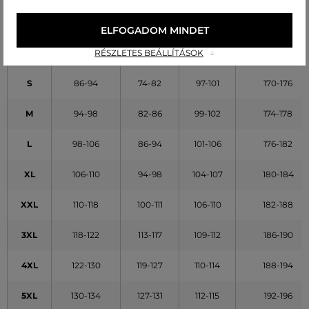
ELFOGADOM MINDET
MÉRET
MELLKAS [B]
DERÉK [C]
CSÍPŐ [D]
TESTMAGASSÁ
(cm)
(cm)
(cm)
(cm)
RÉSZLETES BEÁLLÍTÁSOK
S
86-94
74-82
97-101
170-176
M
94-98
82-86
99-102
174-178
L
98-106
86-94
101-106
176-182
XL
106-110
94-98
104-107
180-184
XXL
110-118
100-111
106-110
182-188
3XL
118-122
113-117
109-112
186-190
4XL
122-130
119-127
110-114
188-194
5XL
130-134
127-131
112-115
192-196