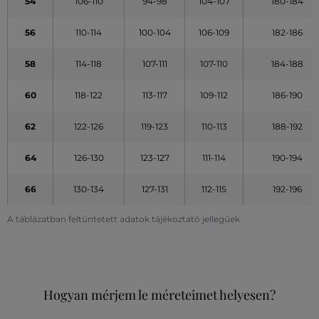
54
106-110
94-98
104-107
180-184
56
110-114
100-104
106-109
182-186
58
114-118
107-111
107-110
184-188
60
118-122
113-117
109-112
186-190
62
122-126
119-123
110-113
188-192
64
126-130
123-127
111-114
190-194
66
130-134
127-131
112-115
192-196
A táblázatban feltüntetett adatok tájékoztató jellegűek
Hogyan mérjem le méreteimet helyesen?