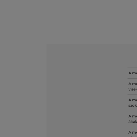
A mé
A mé
vise
A mé
szok
A mé
álta
A mé