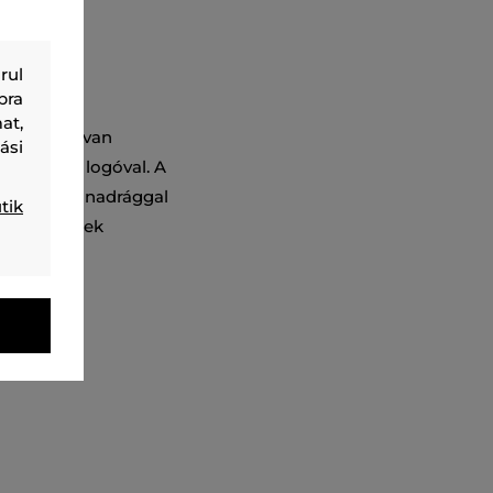
rul
bra
at,
d cipzárral van
ási
mel Active logóval. A
agy vászon nadrággal
tik
létre. Remek