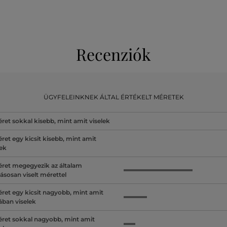
Recenziók
ÜGYFELEINKNEK ÁLTAL ÉRTÉKELT MÉRETEK
ret sokkal kisebb, mint amit viselek
ret egy kicsit kisebb, mint amit
lek
ret megegyezik az általam
ásosan viselt mérettel
ret egy kicsit nagyobb, mint amit
lában viselek
ret sokkal nagyobb, mint amit