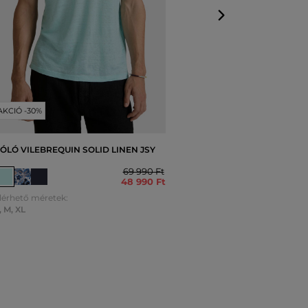
AKCIÓ -30%
ÓLÓ VILEBREQUIN SOLID LINEN JSY
69 990 Ft
48 990 Ft
lérhető méretek:
,
M
,
XL