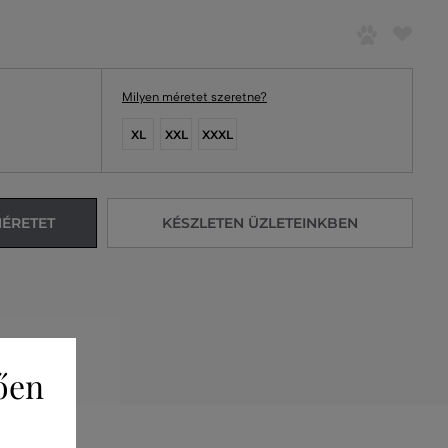
Milyen méretet szeretne?
XL
XXL
XXXL
MÉRETET
KÉSZLETEN ÜZLETEINKBEN
ően