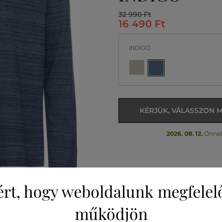
32 990 Ft
16 490 Ft
INDIGO
KÉRJÜK, VÁLASSZON 
2026. 08. 12.
Önnél
ért, hogy weboldalunk megfelel
működjön