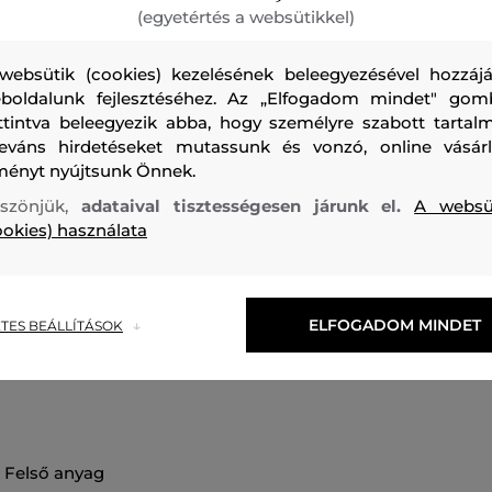
(egyetértés a websütikkel)
websütik (cookies) kezelésének beleegyezésével hozzájá
boldalunk fejlesztéséhez. Az „Elfogadom mindet" gom
ttintva beleegyezik abba, hogy személyre szabott tartalm
Férfi pólóing, amely gallérral és állógallérban végződő rövi
leváns hirdetéseket mutassunk és vonzó, online vásárl
ellátva. Decens csíkos mintával és az ujján, kontrasztos Ca
ményt nyújtsunk Önnek.
rugger rendkívül kényelmes viseletet biztosít. Ha farmer v
szönjük,
adataival tisztességesen járunk el.
A websü
kombinálja sportos, ugyanakkor elegáns öltözéket hozhat 
ookies) használata
választás a mindennapok során.
Szezon: FW24
Termék kódja
409820_4P33-624-CA-42
ELFOGADOM MINDET
TES BEÁLLÍTÁSOK
felső anyag