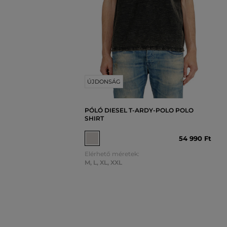
ÚJDONSÁG
PÓLÓ DIESEL T-ARDY-POLO POLO
SHIRT
54 990 Ft
Elérhető méretek:
M
,
L
,
XL
,
XXL