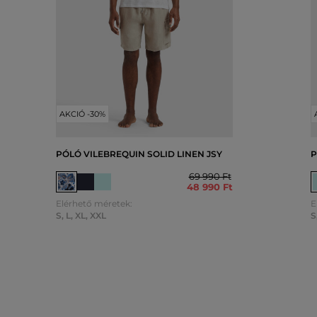
AKCIÓ -30%
PÓLÓ VILEBREQUIN SOLID LINEN JSY
P
69 990 Ft
48 990 Ft
Elérhető méretek:
E
S
,
L
,
XL
,
XXL
S