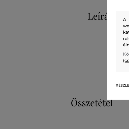
Leírás
A 
we
ka
re
él
Kö
(c
RÉSZLE
Összetétel