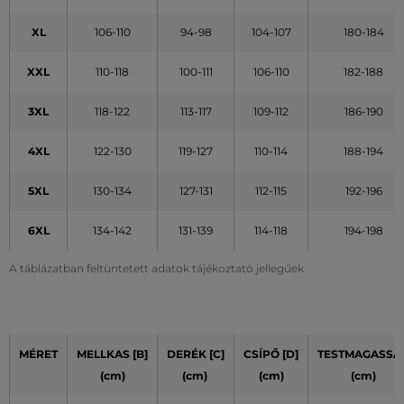
XL
106-110
94-98
104-107
180-184
XXL
110-118
100-111
106-110
182-188
3XL
118-122
113-117
109-112
186-190
4XL
122-130
119-127
110-114
188-194
5XL
130-134
127-131
112-115
192-196
6XL
134-142
131-139
114-118
194-198
A táblázatban feltüntetett adatok tájékoztató jellegűek
MÉRET
MELLKAS [B]
DERÉK [C]
CSÍPŐ [D]
TESTMAGASSÁ
(cm)
(cm)
(cm)
(cm)