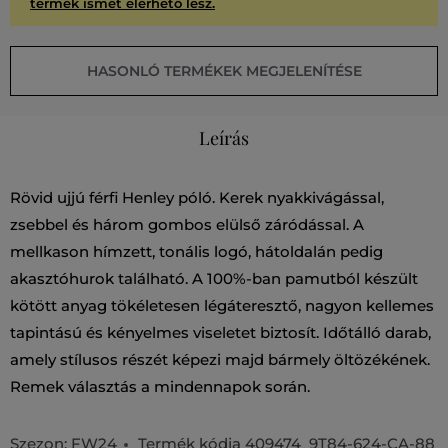
termék ismét elérhető lesz.
HASONLÓ TERMÉKEK MEGJELENÍTÉSE
Leírás
Rövid ujjú férfi Henley póló. Kerek nyakkivágással,
zsebbel és három gombos elülső záródással. A
mellkason hímzett, tonális logó, hátoldalán pedig
akasztóhurok található. A 100%-ban pamutból készült
kötött anyag tökéletesen légáteresztő, nagyon kellemes
tapintású és kényelmes viseletet biztosít. Időtálló darab,
amely stílusos részét képezi majd bármely öltözékének.
Remek választás a mindennapok során.
Szezon: FW24
Termék kódja
409474_9T84-624-CA-88