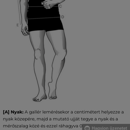
[A] Nyak:
A gallér lemérésekor a centimétert helyezze a
nyak közepére, majd a mutató ujját tegye a nyak és a
mérőszalag közé és ezzel ráhagyva 0,5 cm-t fogja
Hagyjon üzenetet