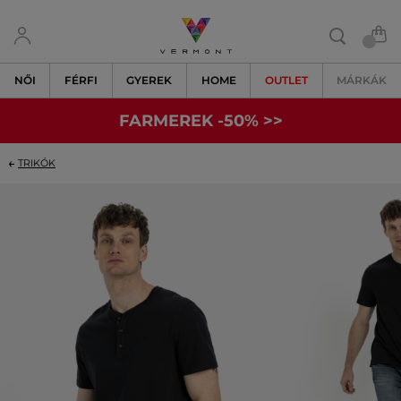
NŐI
FÉRFI
GYEREK
HOME
OUTLET
MÁRKÁK
FARMEREK -50% >>
TRIKÓK