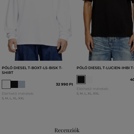
PÓLÓ DIESEL T-BOXT-LS-BISK T-
PÓLÓ DIESEL T-LUCIEN-IHBI T
SHIRT
40
32 990 Ft
Elérhető méretek:
Elérhető méretek:
S
,
M
,
L
,
XL
,
XXL
S
,
M
,
L
,
XL
,
XXL
Recenziók