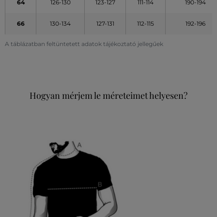
64
126-130
123-127
111-114
190-194
66
130-134
127-131
112-115
192-196
A táblázatban feltüntetett adatok tájékoztató jellegűek
Hogyan mérjem le méreteimet helyesen?