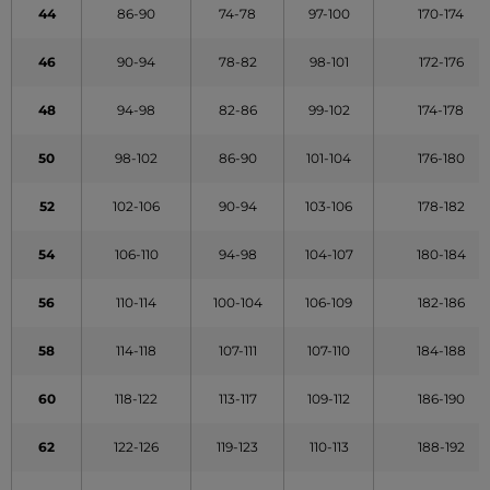
44
86-90
74-78
97-100
170-174
46
90-94
78-82
98-101
172-176
48
94-98
82-86
99-102
174-178
50
98-102
86-90
101-104
176-180
52
102-106
90-94
103-106
178-182
54
106-110
94-98
104-107
180-184
56
110-114
100-104
106-109
182-186
58
114-118
107-111
107-110
184-188
60
118-122
113-117
109-112
186-190
62
122-126
119-123
110-113
188-192