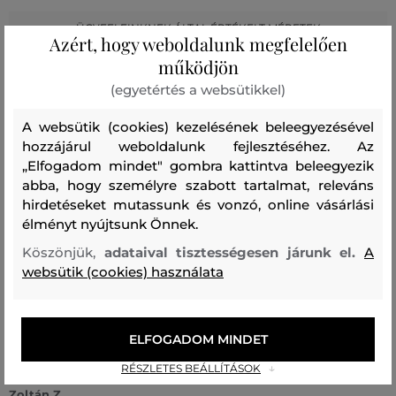
ÜGYFELEINKNEK ÁLTAL ÉRTÉKELT MÉRETEK
Azért, hogy weboldalunk megfelelően
működjön
A méret sokkal kisebb, mint amit
0
viselek
(egyetértés a websütikkel)
A méret egy kicsit kisebb, mint
0
A websütik (cookies) kezelésének beleegyezésével
amit viselek
hozzájárul weboldalunk fejlesztéséhez. Az
A méret megegyezik az általam
„Elfogadom mindet" gombra kattintva beleegyezik
3
szokásosan viselt mérettel
abba, hogy személyre szabott tartalmat, releváns
hirdetéseket mutassunk és vonzó, online vásárlási
A méret egy kicsit nagyobb, mint
0
élményt nyújtsunk Önnek.
amit általában viselek
Köszönjük,
adataival tisztességesen járunk el.
A
A méret sokkal nagyobb, mint
0
websütik (cookies) használata
amit viselek
ELFOGADOM MINDET
Szín
Méret:
Hogy áll?: A méret megegyezik az általam
L
szokásosan viselt mérettel
RÉSZLETES BEÁLLÍTÁSOK
Zoltán Z.