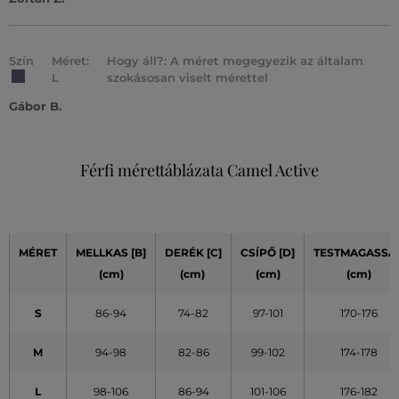
Szín
Méret:
Hogy áll?: A méret megegyezik az általam
L
szokásosan viselt mérettel
Gábor B.
Férfi mérettáblázata Camel Active
MÉRET
MELLKAS [B]
DERÉK [C]
CSÍPŐ [D]
TESTMAGASSÁ
(cm)
(cm)
(cm)
(cm)
S
86-94
74-82
97-101
170-176
M
94-98
82-86
99-102
174-178
L
98-106
86-94
101-106
176-182