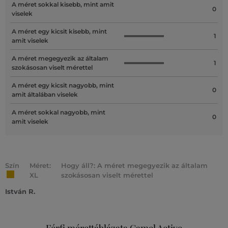
A méret sokkal kisebb, mint amit
0
viselek
A méret egy kicsit kisebb, mint
1
amit viselek
A méret megegyezik az általam
1
szokásosan viselt mérettel
A méret egy kicsit nagyobb, mint
0
amit általában viselek
A méret sokkal nagyobb, mint
0
amit viselek
Szín
Méret:
Hogy áll?: A méret megegyezik az általam
XL
szokásosan viselt mérettel
István R.
Férfi mérettáblázata Camel Active