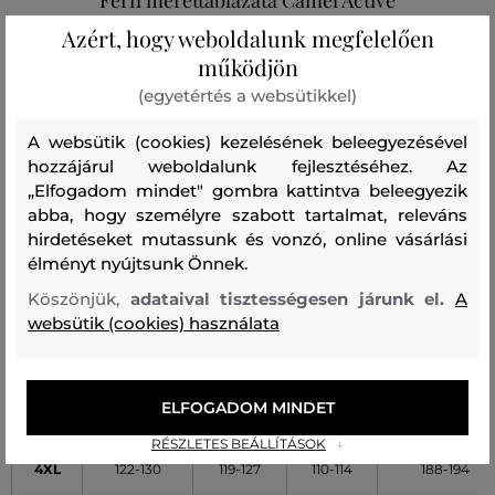
Azért, hogy weboldalunk megfelelően
működjön
(egyetértés a websütikkel)
MÉRET
MELLKAS [B]
DERÉK [C]
CSÍPŐ [D]
TESTMAGASSÁ
(cm)
(cm)
(cm)
(cm)
A websütik (cookies) kezelésének beleegyezésével
hozzájárul weboldalunk fejlesztéséhez. Az
S
86-94
74-82
97-101
170-176
„Elfogadom mindet" gombra kattintva beleegyezik
abba, hogy személyre szabott tartalmat, releváns
M
94-98
82-86
99-102
174-178
hirdetéseket mutassunk és vonzó, online vásárlási
élményt nyújtsunk Önnek.
L
98-106
86-94
101-106
176-182
Köszönjük,
adataival tisztességesen járunk el.
A
websütik (cookies) használata
XL
106-110
94-98
104-107
180-184
XXL
110-118
100-111
106-110
182-188
ELFOGADOM MINDET
3XL
118-122
113-117
109-112
186-190
RÉSZLETES BEÁLLÍTÁSOK
4XL
122-130
119-127
110-114
188-194