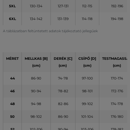
5XL
130-134
127-131
112-115
192-196
6XL
134-142
131-139
114-118
194-198
A táblázatban feltüntetett adatok tájékoztató jellegűek
MÉRET
MELLKAS [B]
DERÉK [C]
CSÍPŐ [D]
TESTMAGASSÁ
(cm)
(cm)
(cm)
(cm)
44
86-90
74-78
97-100
170-174
46
90-94
78-82
98-101
172-176
48
94-98
82-86
99-102
174-178
50
98-102
86-90
101-104
176-180
52
102-106
90-94
103-106
178-182