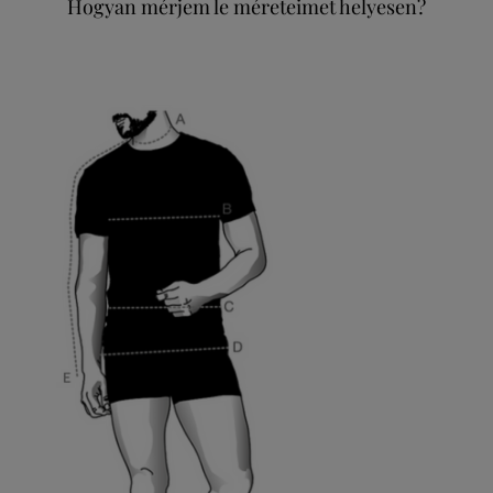
Hogyan mérjem le méreteimet helyesen?