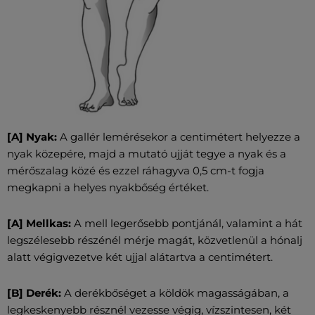
[A] Nyak:
A gallér lemérésekor a centimétert helyezze a
nyak közepére, majd a mutató ujját tegye a nyak és a
mérőszalag közé és ezzel ráhagyva 0,5 cm-t fogja
megkapni a helyes nyakbőség értéket.
[A] Mellkas:
A mell legerősebb pontjánál, valamint a hát
legszélesebb részénél mérje magát, közvetlenül a hónalj
alatt végigvezetve két ujjal alátartva a centimétert.
[B] Derék:
A derékbőséget a köldök magasságában, a
legkeskenyebb résznél vezesse végig, vízszintesen, két