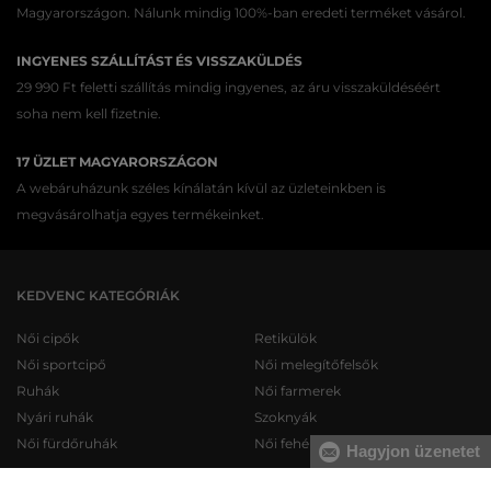
Magyarországon. Nálunk mindig 100%-ban eredeti terméket vásárol.
INGYENES SZÁLLÍTÁST ÉS VISSZAKÜLDÉS
29 990 Ft feletti szállítás mindig ingyenes, az áru visszaküldéséért
soha nem kell fizetnie.
17 ÜZLET MAGYARORSZÁGON
A webáruházunk széles kínálatán kívül az üzleteinkben is
megvásárolhatja egyes termékeinket.
KEDVENC KATEGÓRIÁK
Női cipők
Retikülök
Női sportcipő
Női melegítőfelsők
Ruhák
Női farmerek
Nyári ruhák
Szoknyák
Női fürdőruhák
Női fehérneműk
Hagyjon üzenetet
Férfi cipők
Férfi melegítőfelsők