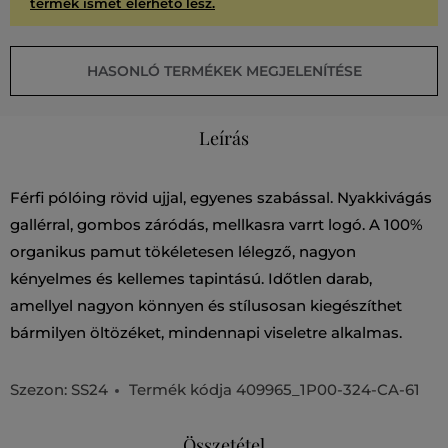
termék ismét elérhető lesz.
HASONLÓ TERMÉKEK MEGJELENÍTÉSE
Leírás
Férfi pólóing rövid ujjal, egyenes szabással. Nyakkivágás
gallérral, gombos záródás, mellkasra varrt logó. A 100%
organikus pamut tökéletesen lélegző, nagyon
kényelmes és kellemes tapintású. Időtlen darab,
amellyel nagyon könnyen és stílusosan kiegészíthet
bármilyen öltözéket, mindennapi viseletre alkalmas.
Szezon: SS24
Termék kódja
409965_1P00-324-CA-61
Összetétel