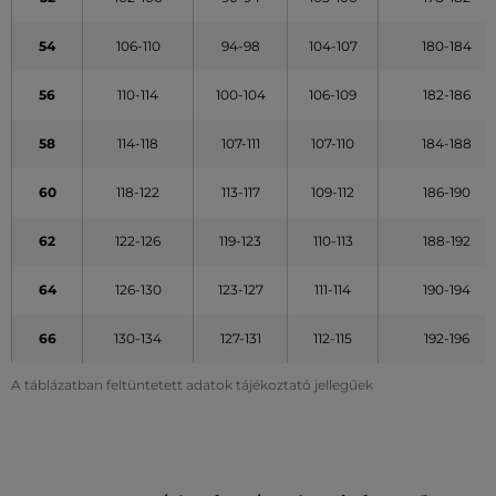
54
106-110
94-98
104-107
180-184
56
110-114
100-104
106-109
182-186
58
114-118
107-111
107-110
184-188
60
118-122
113-117
109-112
186-190
62
122-126
119-123
110-113
188-192
64
126-130
123-127
111-114
190-194
66
130-134
127-131
112-115
192-196
A táblázatban feltüntetett adatok tájékoztató jellegűek