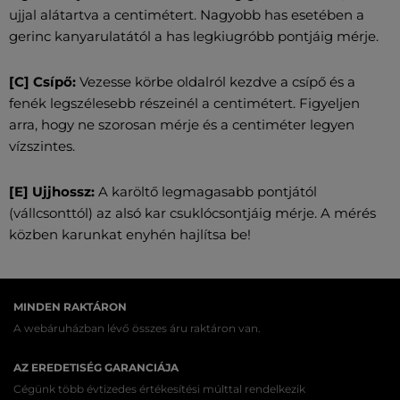
ujjal alátartva a centimétert. Nagyobb has esetében a
gerinc kanyarulatától a has legkiugróbb pontjáig mérje.
[C] Csípő:
Vezesse körbe oldalról kezdve a csípő és a
fenék legszélesebb részeinél a centimétert. Figyeljen
arra, hogy ne szorosan mérje és a centiméter legyen
vízszintes.
[E] Ujjhossz:
A karöltő legmagasabb pontjától
(vállcsonttól) az alsó kar csuklócsontjáig mérje. A mérés
közben karunkat enyhén hajlítsa be!
MINDEN RAKTÁRON
A webáruházban lévő összes áru raktáron van.
AZ EREDETISÉG GARANCIÁJA
Cégünk több évtizedes értékesítési múlttal rendelkezik