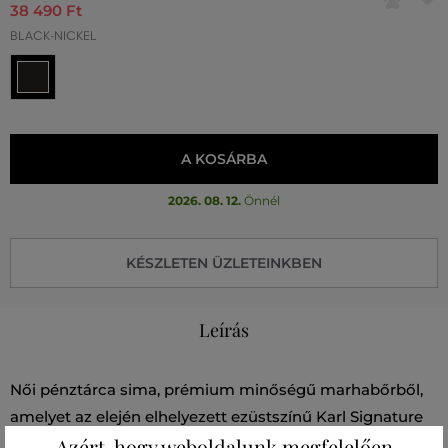
38 490 Ft
BLACK-NICKEL
A KOSÁRBA
2026. 08. 12.
Önnél
KÉSZLETEN ÜZLETEINKBEN
Leírás
Női pénztárca sima, prémium minőségű marhabőrből,
amelyet az elején elhelyezett ezüstszínű Karl Signature
Azért, hogy weboldalunk megfelelően
logó díszít. Az elegáns dizájnt gombos zárás egészíti ki,