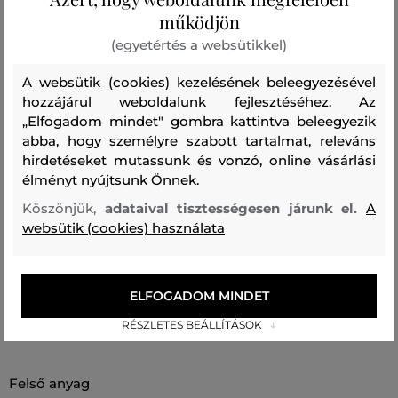
működjön
belül egy bankjegyrekesz, több kártyatartó és egy
különálló, cipzárral záródó érmétartó rekesz található. A
(egyetértés a websütikkel)
felületi anyag prémium minőségű marhabőr, amely az
A websütik (cookies) kezelésének beleegyezésével
erősségével és ellenállóságával tűnik ki, miközben
hozzájárul weboldalunk fejlesztéséhez. Az
megőrzi luxus megjelenését. Egy eredeti ajándék és egy
„Elfogadom mindet" gombra kattintva beleegyezik
összetéveszthetetlenül stílusos kiegészítő minden Karl
abba, hogy személyre szabott tartalmat, releváns
hirdetéseket mutassunk és vonzó, online vásárlási
Lagerfeld márkát kedvelő számára.
élményt nyújtsunk Önnek.
Méretek: 10,5 x 7,5 cm
Köszönjük,
adataival tisztességesen járunk el.
A
websütik (cookies) használata
Szezon: SS26
Termék kódja
B2W32013-326-KC-1av-0
ELFOGADOM MINDET
Összetétel
RÉSZLETES BEÁLLÍTÁSOK
felső anyag