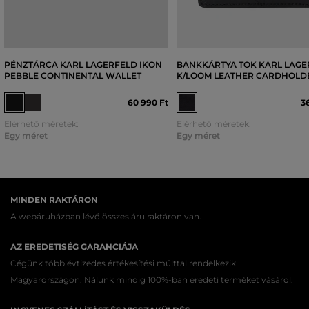
PÉNZTÁRCA KARL LAGERFELD IKON
BANKKÁRTYA TOK KARL LAGE
PEBBLE CONTINENTAL WALLET
K/LOOM LEATHER CARDHOLD
60 990 Ft
3
Elérhető méretek:
Elérhető méretek:
Egy méret
Egy méret
MINDEN RAKTÁRON
A webáruházban lévő összes áru raktáron van.
AZ EREDETISÉG GARANCIÁJA
Cégünk több évtizedes értékesítési múlttal rendelkezik
Magyarországon. Nálunk mindig 100%-ban eredeti terméket vásárol.