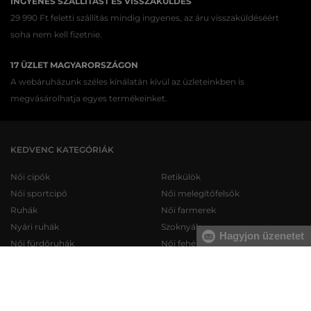
INGYENES SZÁLLÍTÁST ÉS VISSZAKÜLDÉS
29 990 Ft feletti szállítás mindig ingyenes, az áru visszaküldéséért
soha nem kell fizetnie.
17 ÜZLET MAGYARORSZÁGON
A webáruházunk széles kínálatán kívül az üzleteinkben is
megvásárolhatja egyes termékeinket.
KEDVENC KATEGÓRIÁK
Női cipők
Retikülök
Női sportcipő
Női melegítőfelsők
Ruhák
Női farmerek
Nyári ruhák
Szoknyák
Hagyjon üzenetet
Női fürdőruhák
Női fehérneműk
Férfi cipők
Férfi melegítőfelsők
Férfi sportcipő
Férfi melegítőnadrágok
Férfi farmerek
Férfi pulóverek