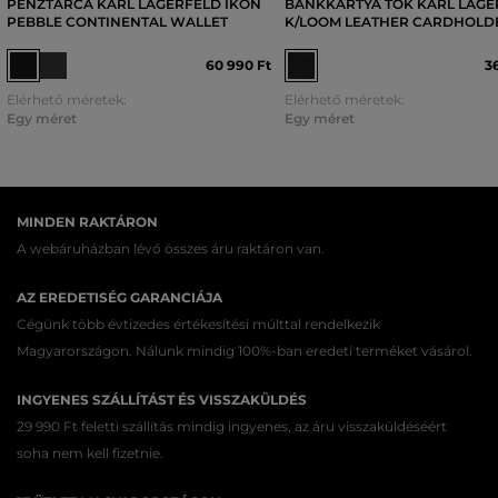
PÉNZTÁRCA KARL LAGERFELD IKON
BANKKÁRTYA TOK KARL LAGE
PEBBLE CONTINENTAL WALLET
K/LOOM LEATHER CARDHOLD
60 990 Ft
3
Elérhető méretek:
Elérhető méretek:
Egy méret
Egy méret
MINDEN RAKTÁRON
A webáruházban lévő összes áru raktáron van.
AZ EREDETISÉG GARANCIÁJA
Cégünk több évtizedes értékesítési múlttal rendelkezik
Magyarországon. Nálunk mindig 100%-ban eredeti terméket vásárol.
INGYENES SZÁLLÍTÁST ÉS VISSZAKÜLDÉS
29 990 Ft feletti szállítás mindig ingyenes, az áru visszaküldéséért
soha nem kell fizetnie.