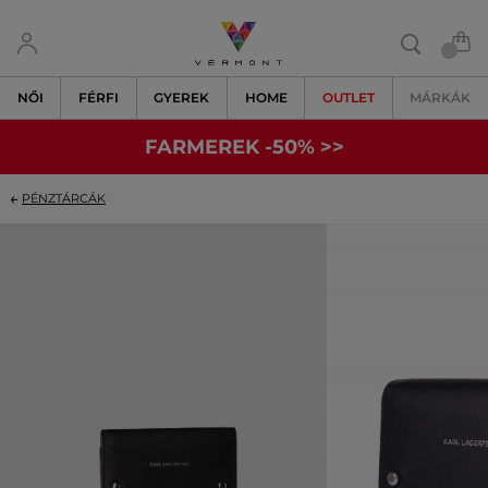
NŐI
FÉRFI
GYEREK
HOME
OUTLET
MÁRKÁK
FARMEREK -50% >>
PÉNZTÁRCÁK