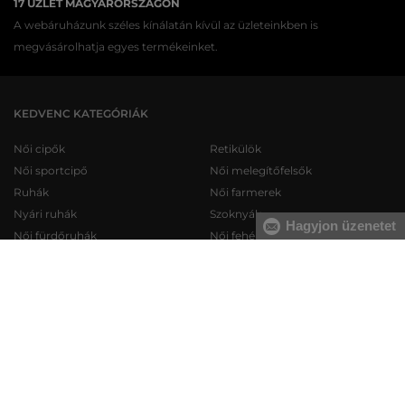
17 ÜZLET MAGYARORSZÁGON
A webáruházunk széles kínálatán kívül az üzleteinkben is
megvásárolhatja egyes termékeinket.
KEDVENC KATEGÓRIÁK
Női cipők
Retikülök
Női sportcipő
Női melegítőfelsők
Ruhák
Női farmerek
Nyári ruhák
Szoknyák
Hagyjon üzenetet
Női fürdőruhák
Női fehérneműk
Férfi cipők
Férfi melegítőfelsők
Férfi sportcipő
Férfi melegítőnadrágok
Férfi farmerek
Férfi pulóverek
Férfi rövidnadrágok
Férfi ingek
Férfi fehérneműk
Férfi trikók