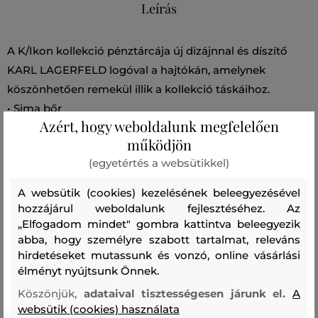
Leírás
A K/Ikon kollekció pénztárcája új dizájnnal és díszítő
KARL LAGERFELD logóval a hajtókán, amelynek
köszönhetően remekül illik a kollekció táskáihoz.
• Sima bőr
Azért, hogy weboldalunk megfelelően
• 6 rekesz kártyáknak
működjön
• Cipzáras rész
(egyetértés a websütikkel)
• Hajtóka
• KARL aláírás az elülső oldalon
A websütik (cookies) kezelésének beleegyezésével
Méretek: 13 x 9,5 x 2,5 cm
hozzájárul weboldalunk fejlesztéséhez. Az
„Elfogadom mindet" gombra kattintva beleegyezik
100% marhabőr
abba, hogy személyre szabott tartalmat, releváns
hirdetéseket mutassunk és vonzó, online vásárlási
élményt nyújtsunk Önnek.
Szezon: SS21
Termék kódja
205W3226-321-KC-999
Köszönjük,
adataival tisztességesen járunk el.
A
websütik (cookies) használata