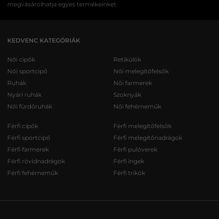
megvásárolhatja egyes termékeinket.
KEDVENC KATEGÓRIÁK
Női cipők
Retikülök
Női sportcipő
Női melegítőfelsők
Ruhák
Női farmerek
Nyári ruhák
Szoknyák
Női fürdőruhák
Női fehérneműk
Férfi cipők
Férfi melegítőfelsők
Férfi sportcipő
Férfi melegítőnadrágok
Férfi farmerek
Férfi pulóverek
Férfi rövidnadrágok
Férfi ingek
Férfi fehérneműk
Férfi trikók