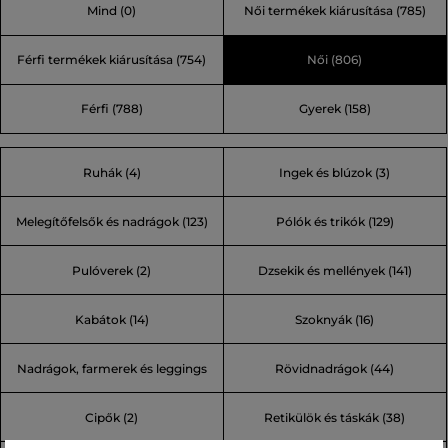
Mind
(0)
Női termékek kiárusítása
(785)
kevesebbel. A kiszámíthatatlan időjárású svéd Åre
városban született a Peak Performance márka. A legjobb
Férfi termékek kiárusítása
(754)
Női
(806)
technikai anyagokra, a legújabb technológiára és
trendekre helyezvén a hangsúlyt a legnagyobb skandináv
Férfi
(788)
Gyerek
(158)
sportmárkává nőtte ki magát.
Ruhák (4)
Ingek és blúzok (3)
Melegítőfelsők és nadrágok (123)
Pólók és trikók (129)
Pulóverek (2)
Dzsekik és mellények (141)
Kabátok (14)
Szoknyák (16)
Nadrágok, farmerek és leggings
Rövidnadrágok (44)
Cipők (2)
Retikülök és táskák (38)
(110)