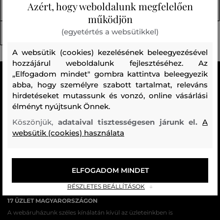
Azért, hogy weboldalunk megfelelően
Kiegészítők (154)
Fehérneműk (3)
működjön
(egyetértés a websütikkel)
Termikus Fehérneműk (23)
A websütik (cookies) kezelésének beleegyezésével
hozzájárul weboldalunk fejlesztéséhez. Az
„Elfogadom mindet" gombra kattintva beleegyezik
MINDEN RAKTÁRON
abba, hogy személyre szabott tartalmat, releváns
A webáruházban lévő összes áru raktáron van.
hirdetéseket mutassunk és vonzó, online vásárlási
élményt nyújtsunk Önnek.
AZ EREDETISÉG GARANCIÁJA
Köszönjük,
adataival tisztességesen járunk el.
A
Cégünk több évtizedes értékesítési múlttal rendelkezik
websütik (cookies) használata
Magyarországon. Nálunk mindig 100%-ban eredeti terméket vásárol.
INGYENES SZÁLLÍTÁST ÉS VISSZAKÜLDÉS
29 990 Ft feletti szállítás mindig ingyenes, az áru visszaküldéséért
ELFOGADOM MINDET
soha nem kell fizetnie.
RÉSZLETES BEÁLLÍTÁSOK
17 ÜZLET MAGYARORSZÁGON
A webáruházunk széles kínálatán kívül az üzleteinkben is