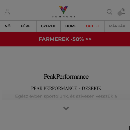
NŐI
FÉRFI
GYEREK
HOME
OUTLET
MÁRKÁK
FARMEREK -50% >>
PEAK PERFORMANCE - DZSEKIK
Egész évben sportolunk, és szívesen vesszük a
legkülönfélébb kihívásokat a síelés, a futás, a golf vagy a
magashegyi túrák során. Tisztában vagyunk vele, hogy az
elsőosztályú felszerelés jelenti a siker kulcsát. Egyre
kijjebb toljuk határainkat, és nem elégszünk meg a