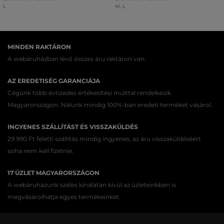
L
M
,
L
MINDEN RAKTÁRON
A webáruházban lévő összes áru raktáron van.
AZ EREDETISÉG GARANCIÁJA
Cégünk több évtizedes értékesítési múlttal rendelkezik
Magyarországon. Nálunk mindig 100%-ban eredeti terméket vásárol.
INGYENES SZÁLLÍTÁST ÉS VISSZAKÜLDÉS
29 990 Ft feletti szállítás mindig ingyenes, az áru visszaküldéséért
soha nem kell fizetnie.
17 ÜZLET MAGYARORSZÁGON
A webáruházunk széles kínálatán kívül az üzleteinkben is
megvásárolhatja egyes termékeinket.