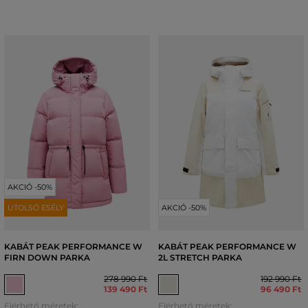
AKCIÓ -50%
UTOLSÓ ESÉLY
AKCIÓ -50%
KABÁT PEAK PERFORMANCE W
KABÁT PEAK PERFORMANCE W
FIRN DOWN PARKA
2L STRETCH PARKA
278 990 Ft
192 990 Ft
139 490 Ft
96 490 Ft
Elérhető méretek:
Elérhető méretek: