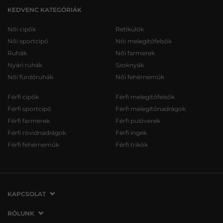
KEDVENC KATEGÓRIÁK
Női cipők
Retikülök
Női sportcipő
Női melegítőfelsők
Ruhák
Női farmerek
Nyári ruhák
Szoknyák
Női fürdőruhák
Női fehérneműk
Férfi cipők
Férfi melegítőfelsők
Férfi sportcipő
Férfi melegítőnadrágok
Férfi farmerek
Férfi pulóverek
Férfi rövidnadrágok
Férfi ingek
Férfi fehérneműk
Férfi trikók
KAPCSOLAT
VERMONT Services Slovakia s. r. o.
RÓLUNK