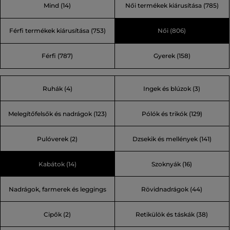
Mind
(14)
Női termékek kiárusítása
(785)
kevesebbel. A kiszámíthatatlan időjárású svéd Åre
városban született a Peak Performance márka. A legjobb
Férfi termékek kiárusítása
(753)
Női
(806)
technikai anyagokra, a legújabb technológiára és
trendekre helyezvén a hangsúlyt a legnagyobb skandináv
Férfi
(787)
Gyerek
(158)
sportmárkává nőtte ki magát.
Ruhák (4)
Ingek és blúzok (3)
Melegítőfelsők és nadrágok (123)
Pólók és trikók (129)
Pulóverek (2)
Dzsekik és mellények (141)
Kabátok (14)
Szoknyák (16)
Nadrágok, farmerek és leggings
Rövidnadrágok (44)
Cipők (2)
Retikülök és táskák (38)
(110)