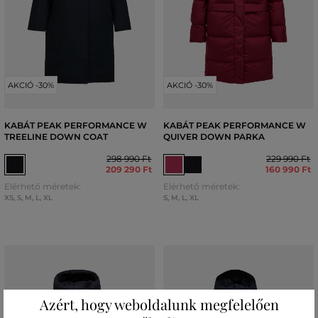
AKCIÓ -30%
AKCIÓ -30%
KABÁT PEAK PERFORMANCE W
KABÁT PEAK PERFORMANCE W
TREELINE DOWN COAT
QUIVER DOWN PARKA
298 990 Ft
229 990 Ft
209 290 Ft
160 990 Ft
Elérhető méretek:
Elérhető méretek:
XS
,
S
,
M
,
L
,
XL
S
,
M
,
L
,
XL
Azért, hogy weboldalunk megfelelően