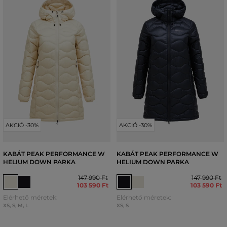
AKCIÓ -30%
AKCIÓ -30%
KABÁT PEAK PERFORMANCE W
KABÁT PEAK PERFORMANCE W
HELIUM DOWN PARKA
HELIUM DOWN PARKA
147 990 Ft
147 990 Ft
103 590 Ft
103 590 Ft
Elérhető méretek:
Elérhető méretek:
XS
,
S
,
M
,
L
XS
,
S