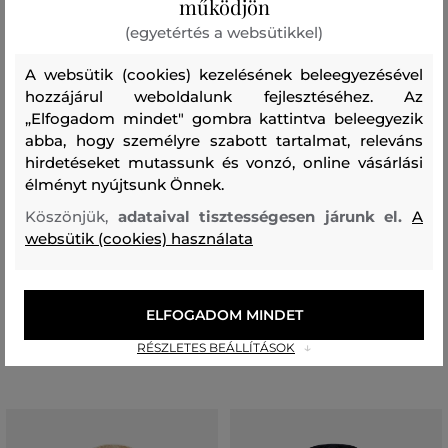
működjön
(egyetértés a websütikkel)
A websütik (cookies) kezelésének beleegyezésével
hozzájárul weboldalunk fejlesztéséhez. Az
„Elfogadom mindet" gombra kattintva beleegyezik
abba, hogy személyre szabott tartalmat, releváns
AKCIÓ -30%
AKCIÓ -30%
hirdetéseket mutassunk és vonzó, online vásárlási
élményt nyújtsunk Önnek.
UTOLSÓ ESÉLY
UTOLSÓ ESÉLY
Köszönjük,
adataival tisztességesen járunk el.
A
websütik (cookies) használata
KABÁT PEAK PERFORMANCE W
KABÁT PEAK PERFORMANCE W
QUIVER DOWN PARKA
TREELINE INSULATED PARK
229 990 Ft
183 990 Ft
160 990 Ft
128 790 Ft
ELFOGADOM MINDET
Elérhető méretek:
Elérhető méretek:
S
,
M
M
,
XL
RÉSZLETES BEÁLLÍTÁSOK