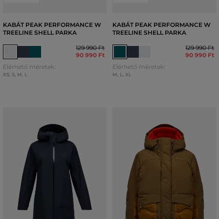
KABÁT PEAK PERFORMANCE W
KABÁT PEAK PERFORMANCE W
TREELINE SHELL PARKA
TREELINE SHELL PARKA
129 990 Ft
129 990 Ft
90 990 Ft
90 990 Ft
Elérhető méretek:
Elérhető méretek:
XS
,
S
,
M
,
L
M
,
L
,
XL