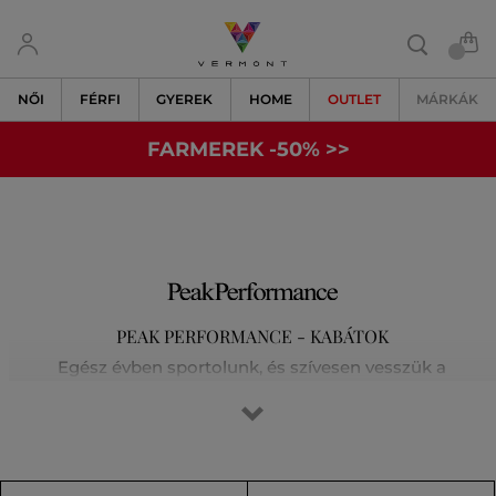
NŐI
FÉRFI
GYEREK
HOME
OUTLET
MÁRKÁK
FARMEREK -50% >>
PEAK PERFORMANCE - KABÁTOK
Egész évben sportolunk, és szívesen vesszük a
legkülönfélébb kihívásokat a síelés, a futás, a golf vagy a
magashegyi túrák során. Tisztában vagyunk vele, hogy az
elsőosztályú felszerelés jelenti a siker kulcsát. Egyre
kijjebb toljuk határainkat, és nem elégszünk meg a