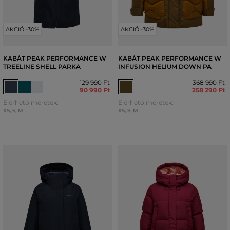
AKCIÓ -30%
AKCIÓ -30%
KABÁT PEAK PERFORMANCE W
KABÁT PEAK PERFORMANCE W
TREELINE SHELL PARKA
INFUSION HELIUM DOWN PA
129 990 Ft
368 990 Ft
90 990 Ft
258 290 Ft
Elérhető méretek:
Elérhető méretek:
XS
,
S
,
M
XS
,
S
,
M