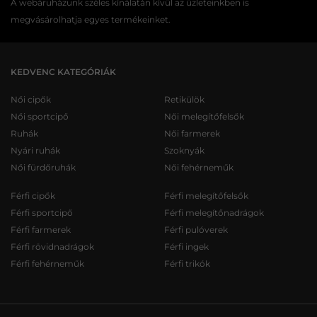
A webáruházunk széles kínálatán kívül az üzleteinkben is
megvásárolhatja egyes termékeinket.
KEDVENC KATEGÓRIÁK
Női cipők
Retikülök
Női sportcipő
Női melegítőfelsők
Ruhák
Női farmerek
Nyári ruhák
Szoknyák
Női fürdőruhák
Női fehérneműk
Férfi cipők
Férfi melegítőfelsők
Férfi sportcipő
Férfi melegítőnadrágok
Férfi farmerek
Férfi pulóverek
Férfi rövidnadrágok
Férfi ingek
Férfi fehérneműk
Férfi trikók