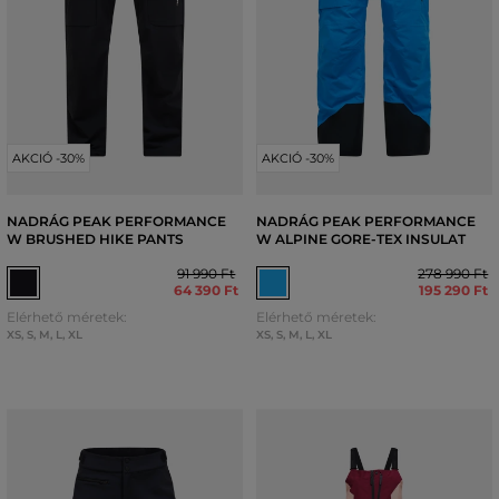
AKCIÓ -30%
AKCIÓ -30%
NADRÁG PEAK PERFORMANCE
NADRÁG PEAK PERFORMANCE
W BRUSHED HIKE PANTS
W ALPINE GORE-TEX INSULAT
91 990 Ft
278 990 Ft
64 390 Ft
195 290 Ft
Elérhető méretek:
Elérhető méretek:
XS
,
S
,
M
,
L
,
XL
XS
,
S
,
M
,
L
,
XL