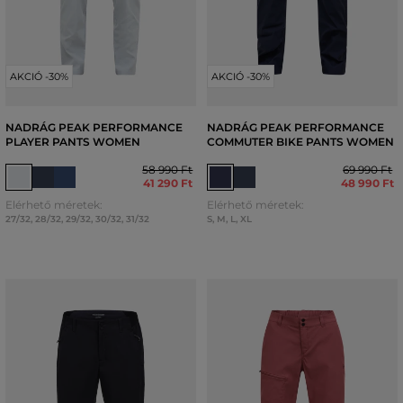
AKCIÓ -30%
AKCIÓ -30%
NADRÁG PEAK PERFORMANCE
NADRÁG PEAK PERFORMANCE
PLAYER PANTS WOMEN
COMMUTER BIKE PANTS WOMEN
58 990 Ft
69 990 Ft
41 290 Ft
48 990 Ft
Elérhető méretek:
Elérhető méretek:
27/32
,
28/32
,
29/32
,
30/32
,
31/32
S
,
M
,
L
,
XL