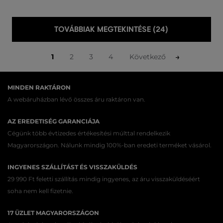
TOVÁBBIAK MEGTEKINTÉSE (24)
1
2
3
4
Következő
MINDEN RAKTÁRON
A webáruházban lévő összes áru raktáron van.
AZ EREDETISÉG GARANCIÁJA
Cégünk több évtizedes értékesítési múlttal rendelkezik
Magyarországon. Nálunk mindig 100%-ban eredeti terméket vásárol.
INGYENES SZÁLLÍTÁST ÉS VISSZAKÜLDÉS
29 990 Ft feletti szállítás mindig ingyenes, az áru visszaküldéséért
soha nem kell fizetnie.
17 ÜZLET MAGYARORSZÁGON