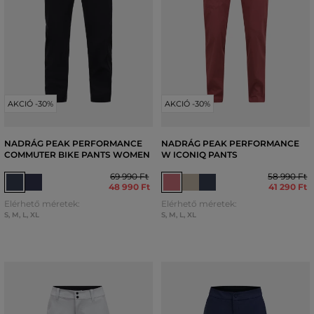
AKCIÓ -30%
AKCIÓ -30%
NADRÁG PEAK PERFORMANCE
NADRÁG PEAK PERFORMANCE
COMMUTER BIKE PANTS WOMEN
W ICONIQ PANTS
69 990 Ft
58 990 Ft
48 990 Ft
41 290 Ft
Elérhető méretek:
Elérhető méretek:
S
,
M
,
L
,
XL
S
,
M
,
L
,
XL