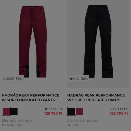
AKCIÓ -30%
AKCIÓ -30%
NADRÁG PEAK PERFORMANCE
NADRÁG PEAK PERFORMANCE
W SHRED INSULATED PANTS
W SHRED INSULATED PANTS
183 990 Ft
183 990 Ft
128 790 Ft
128 790 Ft
Elérhető méretek:
Elérhető méretek:
XS
,
S
,
M
,
L
,
XL
M
,
L
,
XL