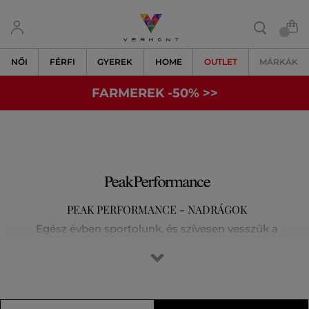
NŐI
FÉRFI
GYEREK
HOME
OUTLET
MÁRKÁK
FARMEREK -50% >>
PEAK PERFORMANCE - NADRÁGOK
Egész évben sportolunk, és szívesen vesszük a
legkülönfélébb kihívásokat a síelés, a futás, a golf vagy a
magashegyi túrák során. Tisztában vagyunk vele, hogy az
elsőosztályú felszerelés jelenti a siker kulcsát. Egyre
kijjebb toljuk határainkat, és nem elégszünk meg a