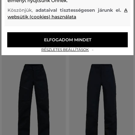
élményt nyújtsunk Önnek.
NADRÁG PEAK PERFORMANCE
NADRÁG PEAK PERFORMANCE
W ICONIQ PANTS
W ALPINE GORE-TEX 3L PANT
Köszönjük,
adataival tisztességesen járunk el.
A
websütik (cookies) használata
58 990 Ft
278 990 Ft
41 290 Ft
195 290 Ft
Elérhető méretek:
Elérhető méretek:
M
,
L
,
XL
XS
,
S
,
M
,
XL
ELFOGADOM MINDET
RÉSZLETES BEÁLLÍTÁSOK