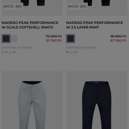
AKCIÓ -30%
AKCIÓ -30%
NADRÁG PEAK PERFORMANCE
NADRÁG PEAK PERFORMANCE
W SCALE SOFTSHELL PANTS
W 2.5 LAYER PANT
73 990 Ft
95 990 Ft
51 790 Ft
67 190 Ft
Elérhető méretek:
Elérhető méretek:
S
,
M
,
L
,
XL
M
,
L
,
XL