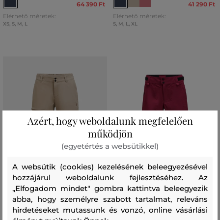
64 390 Ft
41 290 Ft
Elérhető méretek:
Elérhető méretek:
XS
,
S
,
M
,
L
S
,
M
,
L
,
XL
Azért, hogy weboldalunk megfelelően
működjön
(egyetértés a websütikkel)
A websütik (cookies) kezelésének beleegyezésével
hozzájárul weboldalunk fejlesztéséhez. Az
„Elfogadom mindet" gombra kattintva beleegyezik
AKCIÓ -30%
AKCIÓ -30%
abba, hogy személyre szabott tartalmat, releváns
hirdetéseket mutassunk és vonzó, online vásárlási