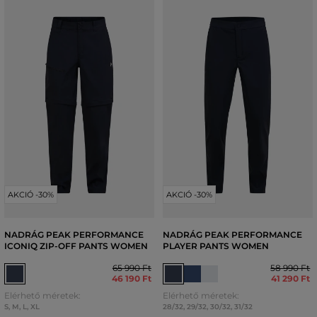
AKCIÓ -30%
AKCIÓ -30%
NADRÁG PEAK PERFORMANCE
NADRÁG PEAK PERFORMANCE
ICONIQ ZIP-OFF PANTS WOMEN
PLAYER PANTS WOMEN
65 990 Ft
58 990 Ft
46 190 Ft
41 290 Ft
Elérhető méretek:
Elérhető méretek:
S
,
M
,
L
,
XL
28/32
,
29/32
,
30/32
,
31/32