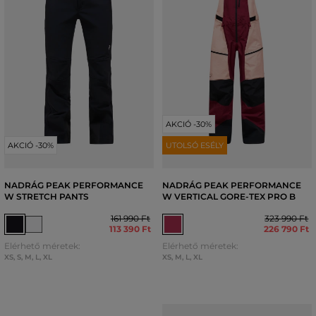
AKCIÓ -30%
AKCIÓ -30%
UTOLSÓ ESÉLY
NADRÁG PEAK PERFORMANCE
NADRÁG PEAK PERFORMANCE
W STRETCH PANTS
W VERTICAL GORE-TEX PRO B
161 990 Ft
323 990 Ft
113 390 Ft
226 790 Ft
Elérhető méretek:
Elérhető méretek:
XS
,
S
,
M
,
L
,
XL
XS
,
M
,
L
,
XL