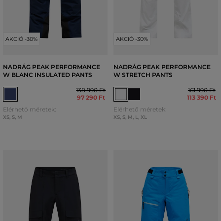
AKCIÓ -30%
AKCIÓ -30%
NADRÁG PEAK PERFORMANCE
NADRÁG PEAK PERFORMANCE
W BLANC INSULATED PANTS
W STRETCH PANTS
138 990 Ft
161 990 Ft
97 290 Ft
113 390 Ft
Elérhető méretek:
Elérhető méretek:
XS
,
S
,
M
XS
,
S
,
M
,
L
,
XL