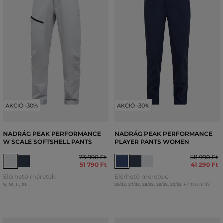
AKCIÓ -30%
AKCIÓ -30%
NADRÁG PEAK PERFORMANCE
NADRÁG PEAK PERFORMANCE
W SCALE SOFTSHELL PANTS
PLAYER PANTS WOMEN
73 990 Ft
58 990 Ft
51 790 Ft
41 290 Ft
Elérhető méretek:
Elérhető méretek:
S
,
M
,
L
,
XL
+2 további
26/32
,
27/32
,
28/32
,
29/32
,
30/32