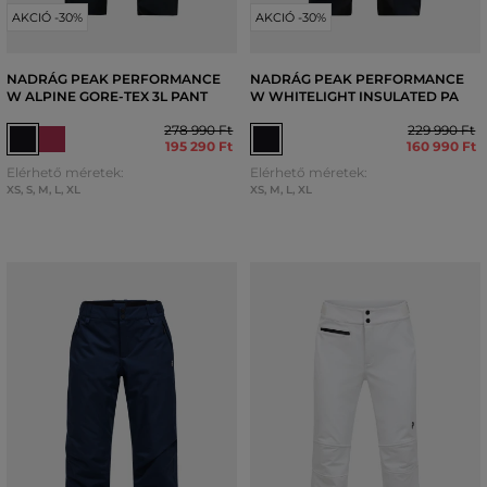
AKCIÓ -30%
AKCIÓ -30%
NADRÁG PEAK PERFORMANCE
NADRÁG PEAK PERFORMANCE
W ALPINE GORE-TEX 3L PANT
W WHITELIGHT INSULATED PA
278 990 Ft
229 990 Ft
195 290 Ft
160 990 Ft
Elérhető méretek:
Elérhető méretek:
XS
,
S
,
M
,
L
,
XL
XS
,
M
,
L
,
XL