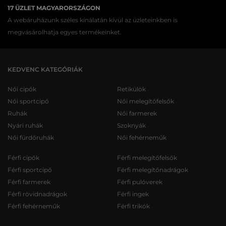
17 ÜZLET MAGYARORSZÁGON
A webáruházunk széles kínálatán kívül az üzleteinkben is
megvásárolhatja egyes termékeinket.
KEDVENC KATEGÓRIÁK
Női cipők
Retikülök
Női sportcipő
Női melegítőfelsők
Ruhák
Női farmerek
Nyári ruhák
Szoknyák
Női fürdőruhák
Női fehérneműk
Férfi cipők
Férfi melegítőfelsők
Férfi sportcipő
Férfi melegítőnadrágok
Férfi farmerek
Férfi pulóverek
Férfi rövidnadrágok
Férfi ingek
Férfi fehérneműk
Férfi trikók