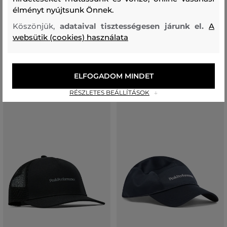
élményt nyújtsunk Önnek.
SAPKA PEAK PERFORMANCE
SILTES KALAP PEAK
SEASONAL ARTWORK CAP
PERFORMANCE VISOR
Köszönjük,
adataival tisztességesen járunk el.
A
websütik (cookies) használata
19 590 Ft
19 590 Ft
13 710 Ft
13 710 Ft
Elérhető méretek:
Elérhető méretek:
Egy méret
Egy méret
ELFOGADOM MINDET
RÉSZLETES BEÁLLÍTÁSOK