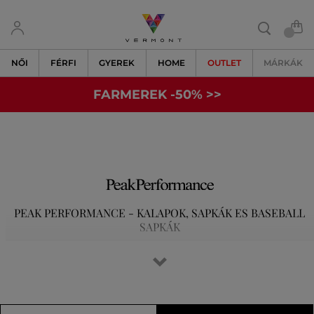
NŐI
FÉRFI
GYEREK
HOME
OUTLET
MÁRKÁK
FARMEREK -50% >>
PEAK PERFORMANCE - KALAPOK, SAPKÁK ES BASEBALL
SAPKÁK
Egész évben sportolunk, és szívesen vesszük a
legkülönfélébb kihívásokat a síelés, a futás, a golf vagy a
magashegyi túrák során. Tisztában vagyunk vele, hogy az
elsőosztályú felszerelés jelenti a siker kulcsát. Egyre