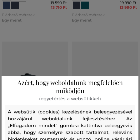
19 590 Ft
19 990 Ft
13 710 Ft
13 990 Ft
Elérhető méretek:
Elérhető méretek:
Egy méret
Egy méret
Azért, hogy weboldalunk megfelelően
működjön
(egyetértés a websütikkel)
A websütik (cookies) kezelésének beleegyezésével
hozzájárul weboldalunk fejlesztéséhez. Az
„Elfogadom mindet" gombra kattintva beleegyezik
AKCIÓ -30%
AKCIÓ -30%
abba, hogy személyre szabott tartalmat, releváns
hirdetéseket mutassunk és vonzó, online vásárlási