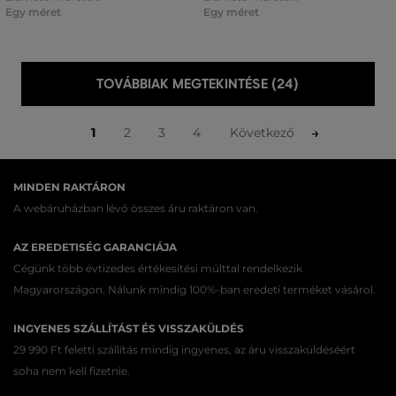
Egy méret
Egy méret
TOVÁBBIAK MEGTEKINTÉSE (24)
1
2
3
4
Következő
MINDEN RAKTÁRON
A webáruházban lévő összes áru raktáron van.
AZ EREDETISÉG GARANCIÁJA
Cégünk több évtizedes értékesítési múlttal rendelkezik
Magyarországon. Nálunk mindig 100%-ban eredeti terméket vásárol.
INGYENES SZÁLLÍTÁST ÉS VISSZAKÜLDÉS
29 990 Ft feletti szállítás mindig ingyenes, az áru visszaküldéséért
soha nem kell fizetnie.