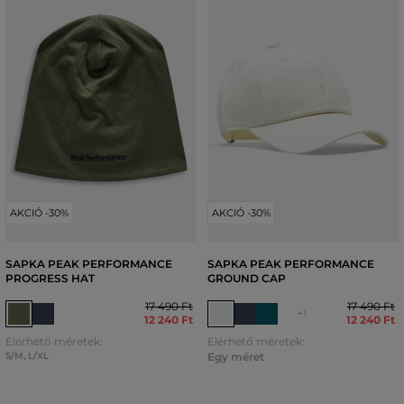
AKCIÓ -30%
AKCIÓ -30%
SAPKA PEAK PERFORMANCE
SAPKA PEAK PERFORMANCE
PROGRESS HAT
GROUND CAP
17 490 Ft
17 490 Ft
+1
12 240 Ft
12 240 Ft
Elérhető méretek:
Elérhető méretek:
S/M
,
L/XL
Egy méret