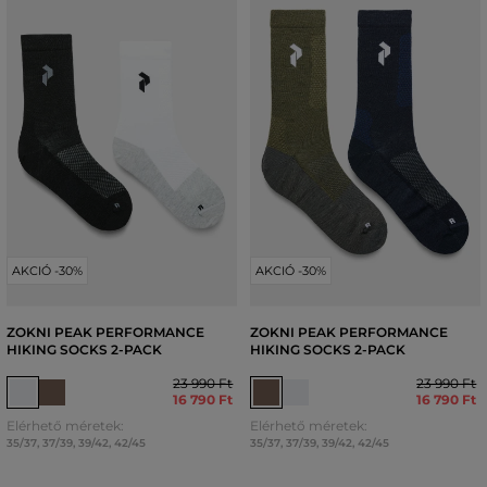
AKCIÓ -30%
AKCIÓ -30%
ZOKNI PEAK PERFORMANCE
ZOKNI PEAK PERFORMANCE
HIKING SOCKS 2-PACK
HIKING SOCKS 2-PACK
23 990 Ft
23 990 Ft
16 790 Ft
16 790 Ft
Elérhető méretek:
Elérhető méretek:
35/37
,
37/39
,
39/42
,
42/45
35/37
,
37/39
,
39/42
,
42/45