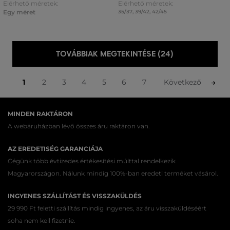
Elérhető méretek:
Elérhető méretek:
Egy méret
35/37
,
39/42
,
42/45
TOVÁBBIAK MEGTEKINTÉSE (24)
1
2
3
4
5
6
7
Következő
MINDEN RAKTÁRON
A webáruházban lévő összes áru raktáron van.
AZ EREDETISÉG GARANCIÁJA
Cégünk több évtizedes értékesítési múlttal rendelkezik
Magyarországon. Nálunk mindig 100%-ban eredeti terméket vásárol.
INGYENES SZÁLLÍTÁST ÉS VISSZAKÜLDÉS
29 990 Ft feletti szállítás mindig ingyenes, az áru visszaküldéséért
soha nem kell fizetnie.