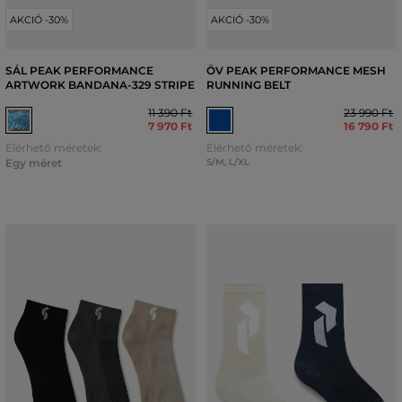
AKCIÓ -30%
AKCIÓ -30%
SÁL PEAK PERFORMANCE
ÖV PEAK PERFORMANCE MESH
ARTWORK BANDANA-329 STRIPE
RUNNING BELT
11 390 Ft
23 990 Ft
7 970 Ft
16 790 Ft
Elérhető méretek:
Elérhető méretek:
Egy méret
S/M
,
L/XL