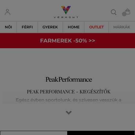
NŐI
FÉRFI
GYEREK
HOME
OUTLET
MÁRKÁK
FARMEREK -50% >>
PEAK PERFORMANCE - KIEGÉSZÍTŐK
Egész évben sportolunk, és szívesen vesszük a
legkülönfélébb kihívásokat a síelés, a futás, a golf vagy a
magashegyi túrák során. Tisztában vagyunk vele, hogy az
elsőosztályú felszerelés jelenti a siker kulcsát. Egyre
kijjebb toljuk határainkat, és nem elégszünk meg a