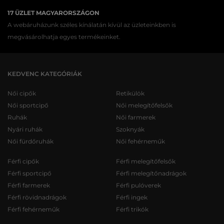
17 ÜZLET MAGYARORSZÁGON
A webáruházunk széles kínálatán kívül az üzleteinkben is
megvásárolhatja egyes termékeinket.
KEDVENC KATEGÓRIÁK
Női cipők
Retikülök
Női sportcipő
Női melegítőfelsők
Ruhák
Női farmerek
Nyári ruhák
Szoknyák
Női fürdőruhák
Női fehérneműk
Férfi cipők
Férfi melegítőfelsők
Férfi sportcipő
Férfi melegítőnadrágok
Férfi farmerek
Férfi pulóverek
Férfi rövidnadrágok
Férfi ingek
Férfi fehérneműk
Férfi trikók