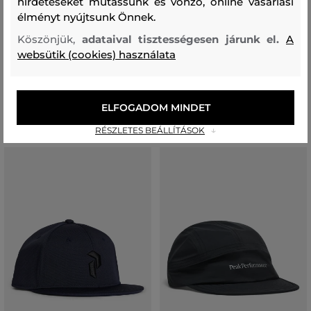
hirdetéseket mutassunk és vonzó, online vásárlási
élményt nyújtsunk Önnek.
SAPKA PEAK PERFORMANCE
SAPKA PEAK PERFORMANCE PP
Köszönjük,
adataival tisztességesen járunk el.
A
TECH PLAYER CAP
TRUCKER CAP
websütik (cookies) használata
19 990 Ft
19 590 Ft
+3
13 990 Ft
13 710 Ft
Elérhető méretek:
Elérhető méretek:
Egy méret
Egy méret
ELFOGADOM MINDET
RÉSZLETES BEÁLLÍTÁSOK