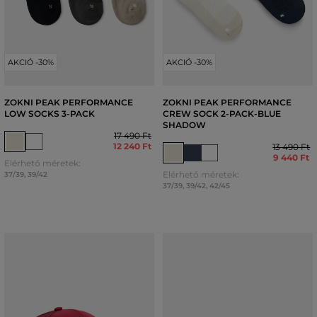
AKCIÓ -30%
AKCIÓ -30%
ZOKNI PEAK PERFORMANCE
ZOKNI PEAK PERFORMANCE
LOW SOCKS 3-PACK
CREW SOCK 2-PACK-BLUE
SHADOW
17 490 Ft
12 240 Ft
13 490 Ft
9 440 Ft
Elérhető méretek:
Elérhető méretek:
37/39
,
39/42
37/39
,
39/42
,
42/45