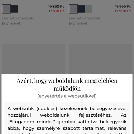
19 590 Ft
19 990 Ft
13 710 Ft
13 990 Ft
Elérhető méretek:
Elérhető méretek:
Egy méret
Egy méret
Azért, hogy weboldalunk megfelelően
működjön
(egyetértés a websütikkel)
A websütik (cookies) kezelésének beleegyezésével
hozzájárul weboldalunk fejlesztéséhez. Az
„Elfogadom mindet" gombra kattintva beleegyezik
abba, hogy személyre szabott tartalmat, releváns
AKCIÓ -30%
AKCIÓ -30%