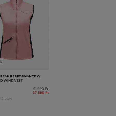
0%
 PEAK PERFORMANCE W
ED WIND VEST
91 990 Ft
27 590 Ft
méretek: