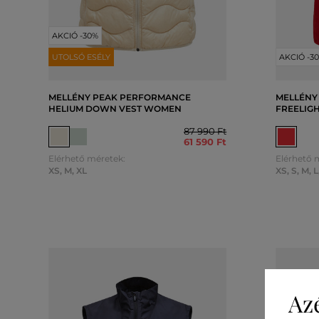
AKCIÓ -30%
UTOLSÓ ESÉLY
AKCIÓ -3
MELLÉNY PEAK PERFORMANCE
MELLÉNY
HELIUM DOWN VEST WOMEN
FREELIG
87 990 Ft
61 590 Ft
Elérhető méretek:
Elérhető 
XS
,
M
,
XL
XS
,
S
,
M
,
L
Az