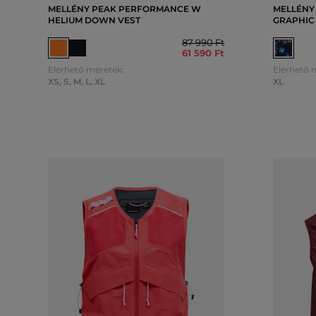
MELLÉNY PEAK PERFORMANCE W
MELLÉNY
HELIUM DOWN VEST
GRAPHIC 
87 990 Ft
61 590 Ft
Elérhető méretek:
Elérhető 
XS
,
S
,
M
,
L
,
XL
XL