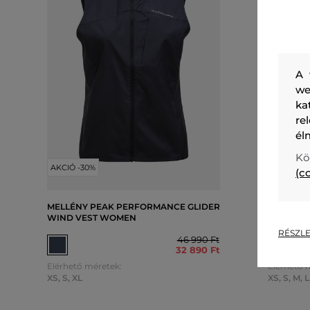
A 
we
ka
re
él
Kö
AKCIÓ -30%
AKCIÓ -5
(c
MELLÉNY PEAK PERFORMANCE GLIDER
MELLÉNY
WIND VEST WOMEN
HELIUM 
RÉSZLE
46 990 Ft
32 890 Ft
Elérhető méretek:
Elérhető 
XS
,
S
,
XL
XS
,
S
,
M
,
L