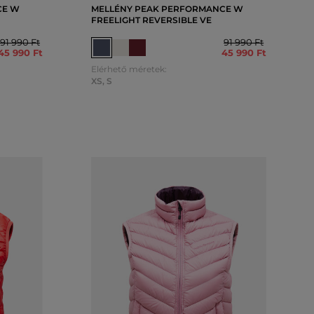
CE W
MELLÉNY PEAK PERFORMANCE W
FREELIGHT REVERSIBLE VE
91 990 Ft
91 990 Ft
45 990 Ft
45 990 Ft
Elérhető méretek:
XS
,
S