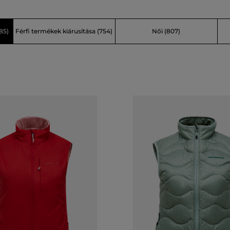
85)
Férfi termékek kiárusítása
(754)
Női
(807)