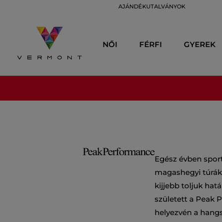
AJÁNDÉKUTALVÁNYOK
NŐI
FÉRFI
GYEREK
Egész évben sporto
magashegyi túrák s
kijjebb toljuk ha
született a Peak 
helyezvén a hangs