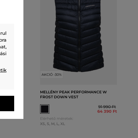
rul
bra
at,
ási
tik
AKCIÓ -30%
CE W
MELLÉNY PEAK PERFORMANCE W
FROST DOWN VEST
138 990 Ft
91 990 Ft
97 290 Ft
64 390 Ft
Elérhető méretek:
XS
,
S
,
M
,
L
,
XL