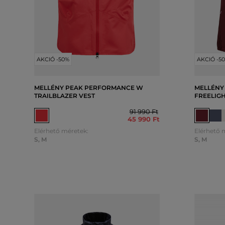
AKCIÓ -50%
AKCIÓ -5
MELLÉNY PEAK PERFORMANCE W
MELLÉNY
TRAILBLAZER VEST
FREELIGH
91 990 Ft
45 990 Ft
Elérhető méretek:
Elérhető 
S
,
M
S
,
M