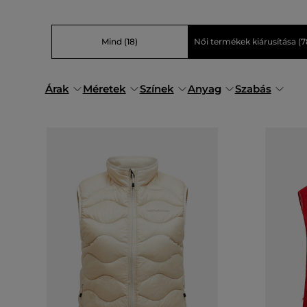
Mind
(18)
Női termékek kiárusítása
(7
Árak
Méretek
Színek
Anyag
Szabás