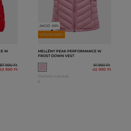
AKCIÓ -50%
UTOLSÓ ESÉLY
CE W
MELLÉNY PEAK PERFORMANCE W
FROST DOWN VEST
87 990 Ft
91 990 Ft
43 990 Ft
45 990 Ft
Elérhető méretek:
L