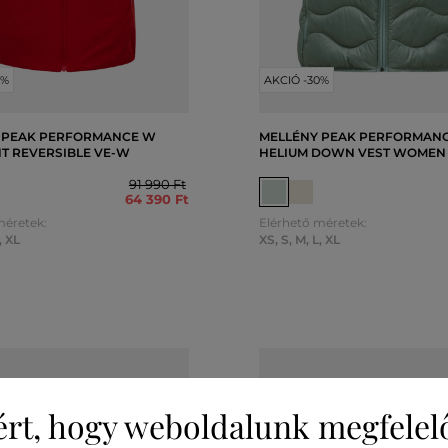
0%
AKCIÓ -30%
 PEAK PERFORMANCE W
MELLÉNY PEAK PERFORMAN
HT REVERSIBLE VE-W
HELIUM DOWN VEST WOMEN
91 990 Ft
64 390 Ft
méretek:
Elérhető méretek:
,
XL
XS
,
S
,
M
,
L
,
XL
ért, hogy weboldalunk megfelel