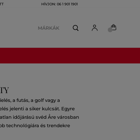
TT
HÍVJON: 06 1 901 1901
MÁRKÁK
TY
és, a futás, a golf vagy a
és jelenti a siker kulcsát. Egyre
atlan időjárású svéd Åre városban
bb technológiára és trendekre