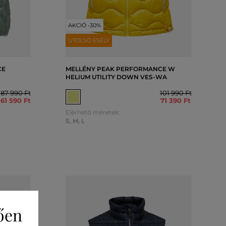
AKCIÓ -30%
UTOLSÓ ESÉLY
CE
MELLÉNY PEAK PERFORMANCE W
HELIUM UTILITY DOWN VES-WA
87 990 Ft
101 990 Ft
61 590 Ft
71 390 Ft
Elérhető méretek:
S
,
M
,
L
ően