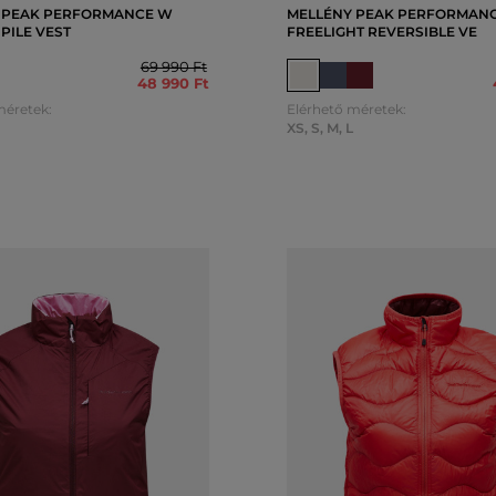
 PEAK PERFORMANCE W
MELLÉNY PEAK PERFORMAN
PILE VEST
FREELIGHT REVERSIBLE VE
69 990 Ft
48 990 Ft
méretek:
Elérhető méretek:
XS
,
S
,
M
,
L