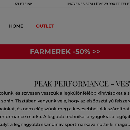
ÜZLETEINK
INGYENES SZÁLLÍTÁS 29 990 FT FELE
HOME
OUTLET
FARMEREK -50% >>
PEAK PERFORMANCE - VES
lunk, és szívesen vesszük a legkülönfélébb kihívásokat a síel
orán. Tisztában vagyunk vele, hogy az elsőosztályú felszerel
tárainkat, és nem elégszünk meg a kevesebbel. A kiszámíthat
Performance márka. A legjobb technikai anyagokra, a legúja
úlyt a legnagyobb skandináv sportmárkává nőtte ki magát.