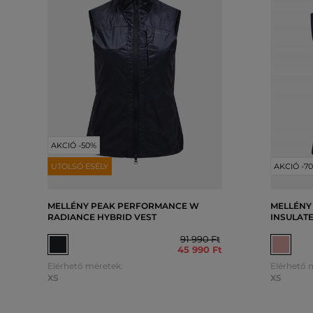
AKCIÓ -50%
UTOLSÓ ESÉLY
AKCIÓ -7
MELLÉNY PEAK PERFORMANCE W
MELLÉNY
RADIANCE HYBRID VEST
INSULAT
91 990 Ft
45 990 Ft
Elérhető méretek:
Elérhető 
XS
XS