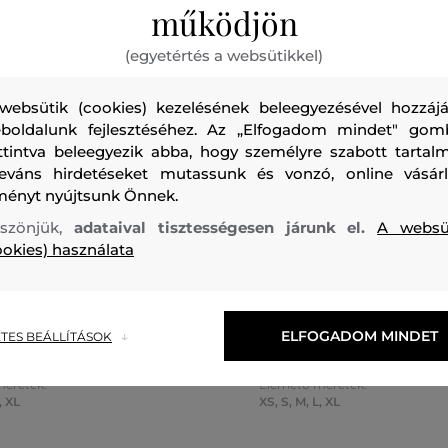
működjön
(egyetértés a websütikkel)
websütik (cookies) kezelésének beleegyezésével hozzájá
boldalunk fejlesztéséhez. Az „Elfogadom mindet" gom
ttintva beleegyezik abba, hogy személyre szabott tartalm
leváns hirdetéseket mutassunk és vonzó, online vásárl
ményt nyújtsunk Önnek.
szönjük,
adataival tisztességesen járunk el.
A websü
0%
AKCIÓ -30%
ookies) használata
 PEAK PERFORMANCE W
MELLÉNY PEAK PERFORMAN
DOWN VEST
TRAILBLAZER DOWN VEST
ELFOGADOM MINDET
TES BEÁLLÍTÁSOK
87 990 Ft
43 990 Ft
méretek:
Elérhető méretek:
,
XL
XS
,
S
,
M
,
L
,
XL