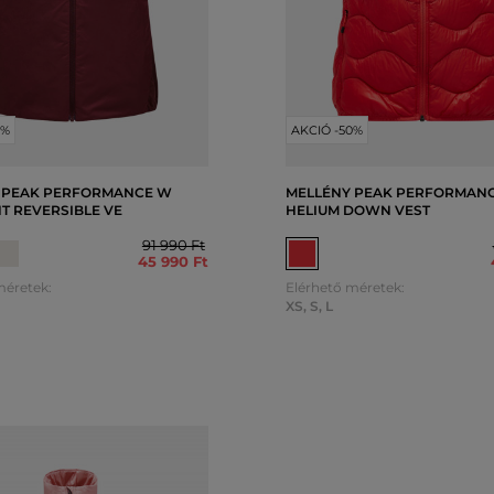
0%
AKCIÓ -50%
 PEAK PERFORMANCE W
MELLÉNY PEAK PERFORMAN
T REVERSIBLE VE
HELIUM DOWN VEST
91 990 Ft
45 990 Ft
méretek:
Elérhető méretek:
XS
,
S
,
L