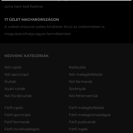
soha nem kell fizetnie.
17 ÜZLET MAGYARORSZÁGON
A webáruházunk széles kínálatán kívül az üzleteinkben is
megvásárolhatja egyes termékeinket.
KEDVENC KATEGÓRIÁK
Női cipők
Retikülök
Női sportcipő
Női melegítőfelsők
Ruhák
Női farmerek
Nyári ruhák
Szoknyák
Női fürdőruhák
Női fehérneműk
Férfi cipők
Férfi melegítőfelsők
Férfi sportcipő
Férfi melegítőnadrágok
Férfi farmerek
Férfi pulóverek
Férfi rövidnadrágok
Férfi ingek