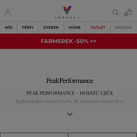
NŐI
FÉRFI
GYEREK
HOME
OUTLET
MÁRKÁK
FARMEREK -50% >>
PEAK PERFORMANCE - HOSSZÚ UJJÚK
Egész évben sportolunk, és szívesen vesszük a
legkülönfélébb kihívásokat a síelés, a futás, a golf vagy a
magashegyi túrák során. Tisztában vagyunk vele, hogy az
elsőosztályú felszerelés jelenti a siker kulcsát. Egyre
kijjebb toljuk határainkat, és nem elégszünk meg a