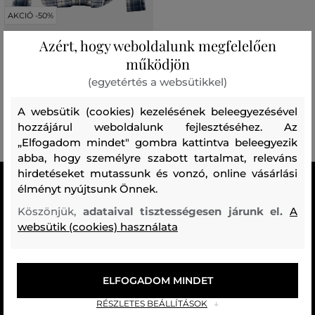
AKCIÓ -50%
Azért, hogy weboldalunk megfelelően
ING PEAK PERFORMANCE M
működjön
FLANNEL SHIRT
(egyetértés a websütikkel)
65 990 Ft
32 990 Ft
A websütik (cookies) kezelésének beleegyezésével
Elérhető méretek:
hozzájárul weboldalunk fejlesztéséhez. Az
XL
,
XXL
„Elfogadom mindet" gombra kattintva beleegyezik
abba, hogy személyre szabott tartalmat, releváns
hirdetéseket mutassunk és vonzó, online vásárlási
MINDEN RAKTÁRON
élményt nyújtsunk Önnek.
A webáruházban lévő összes áru raktáron van.
Köszönjük,
adataival tisztességesen járunk el.
A
websütik (cookies) használata
AZ EREDETISÉG GARANCIÁJA
Cégünk több évtizedes értékesítési múlttal rendelkezik
Magyarországon. Nálunk mindig 100%-ban eredeti terméket vásárol.
ELFOGADOM MINDET
INGYENES SZÁLLÍTÁST ÉS VISSZAKÜLDÉS
RÉSZLETES BEÁLLÍTÁSOK
29 990 Ft feletti szállítás mindig ingyenes, az áru visszaküldéséért